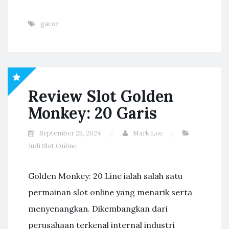
gacor
Review Slot Golden
Monkey: 20 Garis
September 25, 2024
Mark Lee
Judi Slot Online
Golden Monkey: 20 Line ialah salah satu
permainan slot online yang menarik serta
menyenangkan. Dikembangkan dari
perusahaan terkenal internal industri