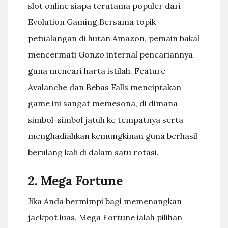
slot online siapa terutama populer dari
Evolution Gaming.Bersama topik
petualangan di hutan Amazon, pemain bakal
mencermati Gonzo internal pencariannya
guna mencari harta istilah. Feature
Avalanche dan Bebas Falls menciptakan
game ini sangat memesona, di dimana
simbol-simbol jatuh ke tempatnya serta
menghadiahkan kemungkinan guna berhasil
berulang kali di dalam satu rotasi.
2. Mega Fortune
Jika Anda bermimpi bagi memenangkan
jackpot luas, Mega Fortune ialah pilihan