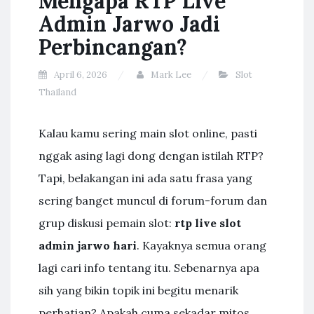
Mengapa RTP Live
Admin Jarwo Jadi
Perbincangan?
April 6, 2026
Mark Lee
Slot
Thailand
Kalau kamu sering main slot online, pasti
nggak asing lagi dong dengan istilah RTP?
Tapi, belakangan ini ada satu frasa yang
sering banget muncul di forum-forum dan
grup diskusi pemain slot:
rtp live slot
admin jarwo hari
. Kayaknya semua orang
lagi cari info tentang itu. Sebenarnya apa
sih yang bikin topik ini begitu menarik
perhatian? Apakah cuma sekadar mitos,