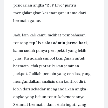
pencarian angka “RTP Live” justru
menghilangkan kesenangan utama dari
bermain game.
Jadi, lain kali kamu melihat pembahasan
tentang
rtp live slot admin jarwo hari
,
kamu sudah punya perspektif yang lebih
jelas. Itu adalah simbol keinginan untuk
bermain lebih pintar, bukan jaminan
jackpot. Jadilah pemain yang cerdas, yang
mengandalkan analisis dan kontrol diri,
lebih dari sekadar mengandalkan angka-
angka yang belum tentu kebenarannya.
Selamat bermain, dan selalu ingat, yang