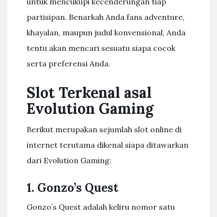
untuk mencukupi kecenderungan tiap
partisipan. Benarkah Anda fans adventure,
khayalan, maupun judul konvensional, Anda
tentu akan mencari sesuatu siapa cocok
serta preferensi Anda.
Slot Terkenal asal
Evolution Gaming
Berikut merupakan sejumlah slot online di
internet terutama dikenal siapa ditawarkan
dari Evolution Gaming:
1. Gonzo’s Quest
Gonzo’s Quest adalah keliru nomor satu