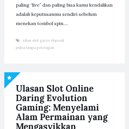
paling “live” dan paling bisa kamu kendalikan
adalah keputusanmu sendiri sebelum
menekan tombol spin.…
situs slot gacor deposit
pulsa tanpa potongan
Ulasan Slot Online
Daring Evolution
Gaming: Menyelami
Alam Permainan yang
Mengasyikkan