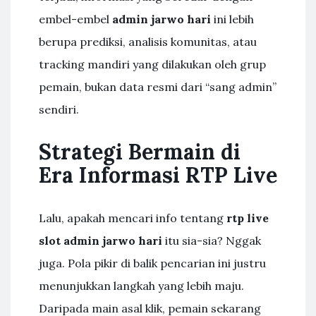
embel-embel
admin jarwo hari
ini lebih
berupa prediksi, analisis komunitas, atau
tracking mandiri yang dilakukan oleh grup
pemain, bukan data resmi dari “sang admin”
sendiri.
Strategi Bermain di
Era Informasi RTP Live
Lalu, apakah mencari info tentang
rtp live
slot admin jarwo hari
itu sia-sia? Nggak
juga. Pola pikir di balik pencarian ini justru
menunjukkan langkah yang lebih maju.
Daripada main asal klik, pemain sekarang