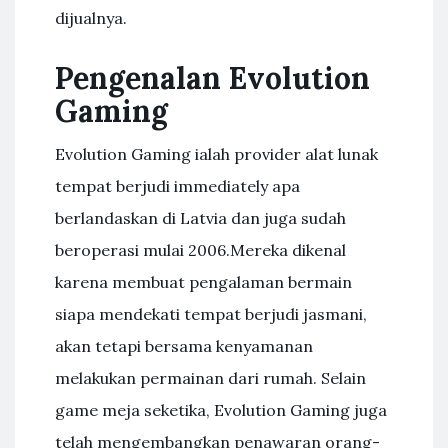
dijualnya.
Pengenalan Evolution
Gaming
Evolution Gaming ialah provider alat lunak
tempat berjudi immediately apa
berlandaskan di Latvia dan juga sudah
beroperasi mulai 2006.Mereka dikenal
karena membuat pengalaman bermain
siapa mendekati tempat berjudi jasmani,
akan tetapi bersama kenyamanan
melakukan permainan dari rumah. Selain
game meja seketika, Evolution Gaming juga
telah mengembangkan penawaran orang-