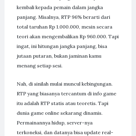
kembali kepada pemain dalam jangka
panjang. Misalnya, RTP 96% berarti dari
total taruhan Rp 1.000.000, mesin secara
teori akan mengembalikan Rp 960.000. Tapi
ingat, ini hitungan jangka panjang, bisa
jutaan putaran, bukan jaminan kamu
menang setiap sesi.
Nah, di sinilah mulai muncul kebingungan.
RTP yang biasanya tercantum di info game
itu adalah RTP statis atau teoretis. Tapi
dunia game online sekarang dinamis.
Permainannya hidup, server-nya
terkoneksi, dan datanya bisa update real-