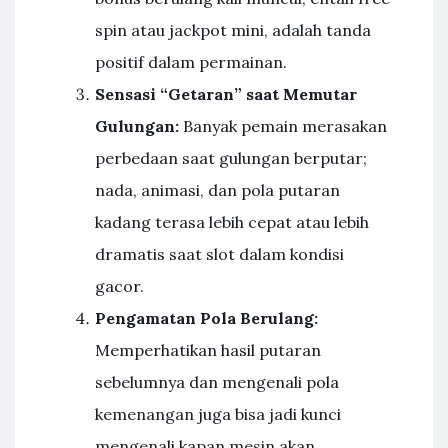
spin atau jackpot mini, adalah tanda
positif dalam permainan.
Sensasi “Getaran” saat Memutar
Gulungan:
Banyak pemain merasakan
perbedaan saat gulungan berputar;
nada, animasi, dan pola putaran
kadang terasa lebih cepat atau lebih
dramatis saat slot dalam kondisi
gacor.
Pengamatan Pola Berulang:
Memperhatikan hasil putaran
sebelumnya dan mengenali pola
kemenangan juga bisa jadi kunci
mengenali kapan mesin akan