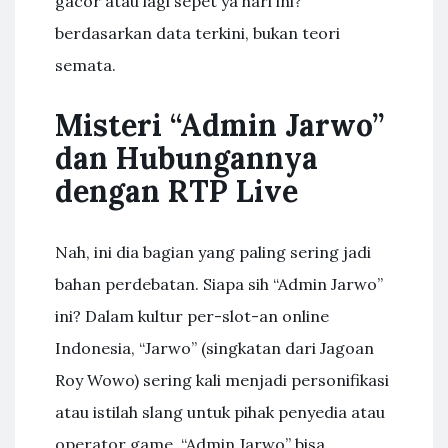
gacor atau lagi sepet ya hari ini?”
berdasarkan data terkini, bukan teori
semata.
Misteri “Admin Jarwo”
dan Hubungannya
dengan RTP Live
Nah, ini dia bagian yang paling sering jadi
bahan perdebatan. Siapa sih “Admin Jarwo”
ini? Dalam kultur per-slot-an online
Indonesia, “Jarwo” (singkatan dari Jagoan
Roy Wowo) sering kali menjadi personifikasi
atau istilah slang untuk pihak penyedia atau
operator game. “Admin Jarwo” bisa