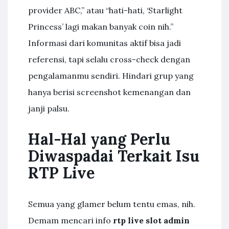
provider ABC,” atau “hati-hati, ‘Starlight
Princess’ lagi makan banyak coin nih.”
Informasi dari komunitas aktif bisa jadi
referensi, tapi selalu cross-check dengan
pengalamanmu sendiri. Hindari grup yang
hanya berisi screenshot kemenangan dan
janji palsu.
Hal-Hal yang Perlu
Diwaspadai Terkait Isu
RTP Live
Semua yang glamer belum tentu emas, nih.
Demam mencari info
rtp live slot admin