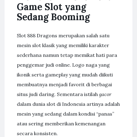
Game Slot yang
Sedang Booming
Slot 888 Dragons merupakan salah satu
mesin slot klasik yang memiliki karakter
sederhana namun tetap memikat hati para
penggemar judi online. Logo naga yang
ikonik serta gameplay yang mudah diikuti
membuatnya menjadi favorit di berbagai
situs judi daring. Sementara istilah
gacor
dalam dunia slot di Indonesia artinya adalah
mesin yang sedang dalam kondisi “panas”
atau sering memberikan kemenangan
secara konsisten.