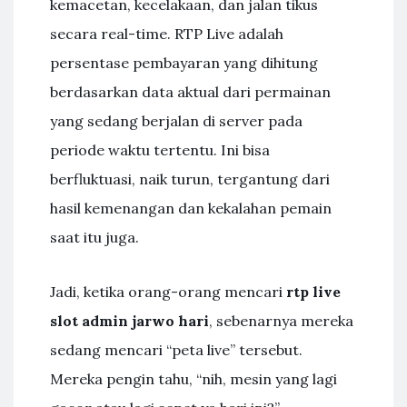
kemacetan, kecelakaan, dan jalan tikus
secara real-time. RTP Live adalah
persentase pembayaran yang dihitung
berdasarkan data aktual dari permainan
yang sedang berjalan di server pada
periode waktu tertentu. Ini bisa
berfluktuasi, naik turun, tergantung dari
hasil kemenangan dan kekalahan pemain
saat itu juga.
Jadi, ketika orang-orang mencari
rtp live
slot admin jarwo hari
, sebenarnya mereka
sedang mencari “peta live” tersebut.
Mereka pengin tahu, “nih, mesin yang lagi