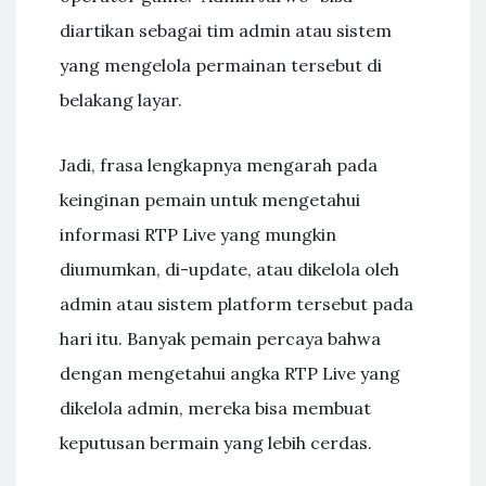
diartikan sebagai tim admin atau sistem
yang mengelola permainan tersebut di
belakang layar.
Jadi, frasa lengkapnya mengarah pada
keinginan pemain untuk mengetahui
informasi RTP Live yang mungkin
diumumkan, di-update, atau dikelola oleh
admin atau sistem platform tersebut pada
hari itu. Banyak pemain percaya bahwa
dengan mengetahui angka RTP Live yang
dikelola admin, mereka bisa membuat
keputusan bermain yang lebih cerdas.