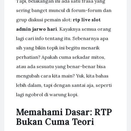
Tapi, belakangan ini ada satu frasa yang
sering banget muncul di forum-forum dan
grup diskusi pemain slot:
rtp live slot
admin jarwo hari
. Kayaknya semua orang
lagi cari info tentang itu. Sebenarnya apa
sih yang bikin topik ini begitu menarik
perhatian? Apakah cuma sekadar mitos,
atau ada sesuatu yang benar-benar bisa
mengubah cara kita main? Yuk, kita bahas
lebih dalam, tapi dengan santai aja, seperti
lagi ngobrol di warung kopi.
Memahami Dasar: RTP
Bukan Cuma Teori