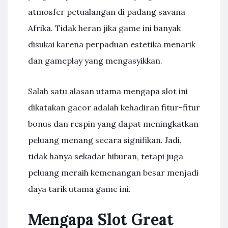
atmosfer petualangan di padang savana
Afrika. Tidak heran jika game ini banyak
disukai karena perpaduan estetika menarik
dan gameplay yang mengasyikkan.
Salah satu alasan utama mengapa slot ini
dikatakan gacor adalah kehadiran fitur-fitur
bonus dan respin yang dapat meningkatkan
peluang menang secara signifikan. Jadi,
tidak hanya sekadar hiburan, tetapi juga
peluang meraih kemenangan besar menjadi
daya tarik utama game ini.
Mengapa Slot Great