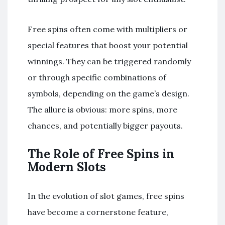
Free spins often come with multipliers or
special features that boost your potential
winnings. They can be triggered randomly
or through specific combinations of
symbols, depending on the game’s design.
The allure is obvious: more spins, more
chances, and potentially bigger payouts.
The Role of Free Spins in
Modern Slots
In the evolution of slot games, free spins
have become a cornerstone feature,