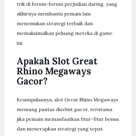
trik di forum-forum perjudian daring, yang
akhirnya membantu pemain lain
menemukan strategi terbaik dan
memaksimalkan peluang mereka di game
ini.
Apakah Slot Great
Rhino Megaways
Gacor?
Kesimpulannya, slot Great Rhino Megaways
memang pantas disebut gacor, terutama
jika pemain memanfaatkan fitur-fitur bonus
dan menerapkan strategi yang tepat.