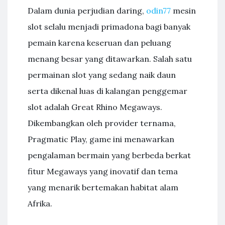
Dalam dunia perjudian daring,
odin77
mesin
slot selalu menjadi primadona bagi banyak
pemain karena keseruan dan peluang
menang besar yang ditawarkan. Salah satu
permainan slot yang sedang naik daun
serta dikenal luas di kalangan penggemar
slot adalah Great Rhino Megaways.
Dikembangkan oleh provider ternama,
Pragmatic Play, game ini menawarkan
pengalaman bermain yang berbeda berkat
fitur Megaways yang inovatif dan tema
yang menarik bertemakan habitat alam
Afrika.