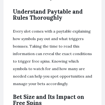
Understand Paytable and
Rules Thoroughly
Every slot comes with a paytable explaining
how symbols pay out and what triggers
bonuses. Taking the time to read this
information can reveal the exact conditions
to trigger free spins. Knowing which
symbols to watch for and how many are
needed can help you spot opportunities and
manage your bets accordingly.
Bet Size and Its Impact on
Free Spins