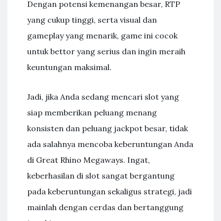
Dengan potensi kemenangan besar, RTP
yang cukup tinggi, serta visual dan
gameplay yang menarik, game ini cocok
untuk bettor yang serius dan ingin meraih
keuntungan maksimal.
Jadi, jika Anda sedang mencari slot yang
siap memberikan peluang menang
konsisten dan peluang jackpot besar, tidak
ada salahnya mencoba keberuntungan Anda
di Great Rhino Megaways. Ingat,
keberhasilan di slot sangat bergantung
pada keberuntungan sekaligus strategi, jadi
mainlah dengan cerdas dan bertanggung