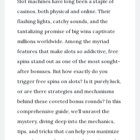
Slot machines have long been a staple of
casinos, both physical and online. Their
flashing lights, catchy sounds, and the
tantalizing promise of big wins captivate
millions worldwide. Among the myriad
features that make slots so addictive, free
spins stand out as one of the most sought-
after bonuses. But how exactly do you
trigger free spins on slots? Is it purely luck,
or are there strategies and mechanisms
behind these coveted bonus rounds? In this
comprehensive guide, we’ll unravel the
mystery, diving deep into the mechanics,
tips, and tricks that can help you maximize