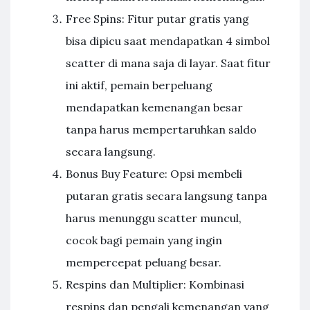
Free Spins: Fitur putar gratis yang
bisa dipicu saat mendapatkan 4 simbol
scatter di mana saja di layar. Saat fitur
ini aktif, pemain berpeluang
mendapatkan kemenangan besar
tanpa harus mempertaruhkan saldo
secara langsung.
Bonus Buy Feature: Opsi membeli
putaran gratis secara langsung tanpa
harus menunggu scatter muncul,
cocok bagi pemain yang ingin
mempercepat peluang besar.
Respins dan Multiplier: Kombinasi
respins dan pengali kemenangan yang