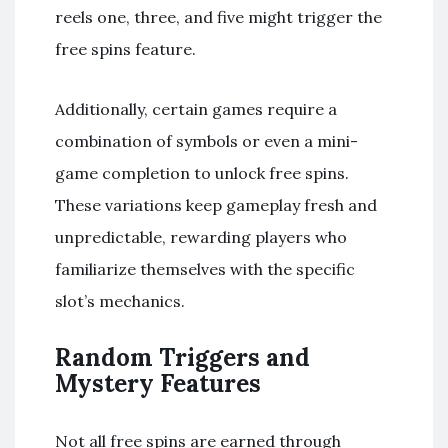
reels one, three, and five might trigger the
free spins feature.
Additionally, certain games require a
combination of symbols or even a mini-
game completion to unlock free spins.
These variations keep gameplay fresh and
unpredictable, rewarding players who
familiarize themselves with the specific
slot’s mechanics.
Random Triggers and
Mystery Features
Not all free spins are earned through