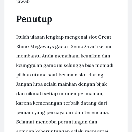
jawab!
Penutup
Itulah ulasan lengkap mengenai slot Great
Rhino Megaways gacor. Semoga artikel ini
membantu Anda memahami keunikan dan
keunggulan game ini sehingga bisa menjadi
pilihan utama saat bermain slot daring.
Jangan lupa selalu mainkan dengan bijak
dan nikmati setiap momen permainan,
karena kemenangan terbaik datang dari
pemain yang percaya diri dan terencana.
Selamat mencoba peruntungan dan
semoga keberuntungan selalu menyertai