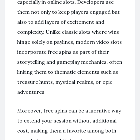
especially in online slots. Developers use
them not only to keep players engaged but
also to add layers of excitement and
complexity. Unlike classic slots where wins
hinge solely on paylines, modern video slots
incorporate free spins as part of their
storytelling and gameplay mechanics, often
linking them to thematic elements such as
treasure hunts, mystical realms, or epic
adventures.
Moreover, free spins can be a lucrative way
to extend your session without additional
cost, making them a favorite among both