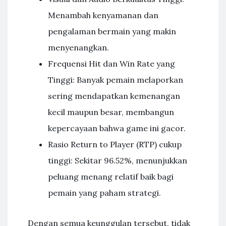
Menambah kenyamanan dan
pengalaman bermain yang makin
menyenangkan.
Frequensi Hit dan Win Rate yang
Tinggi: Banyak pemain melaporkan
sering mendapatkan kemenangan
kecil maupun besar, membangun
kepercayaan bahwa game ini gacor.
Rasio Return to Player (RTP) cukup
tinggi: Sekitar 96.52%, menunjukkan
peluang menang relatif baik bagi
pemain yang paham strategi.
Dengan semua keunggulan tersebut, tidak