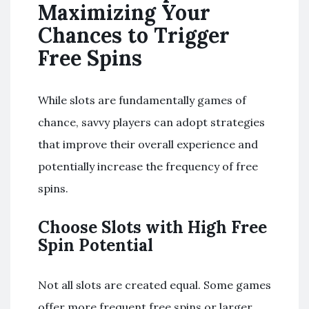
Maximizing Your
Chances to Trigger
Free Spins
While slots are fundamentally games of
chance, savvy players can adopt strategies
that improve their overall experience and
potentially increase the frequency of free
spins.
Choose Slots with High Free
Spin Potential
Not all slots are created equal. Some games
offer more frequent free spins or larger