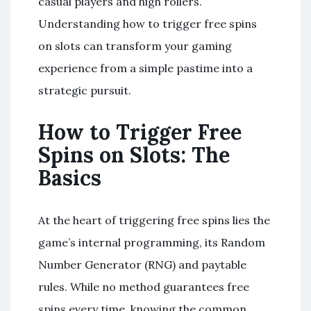
casual players and high rollers.
Understanding how to trigger free spins
on slots can transform your gaming
experience from a simple pastime into a
strategic pursuit.
How to Trigger Free
Spins on Slots: The
Basics
At the heart of triggering free spins lies the
game’s internal programming, its Random
Number Generator (RNG) and paytable
rules. While no method guarantees free
spins every time, knowing the common