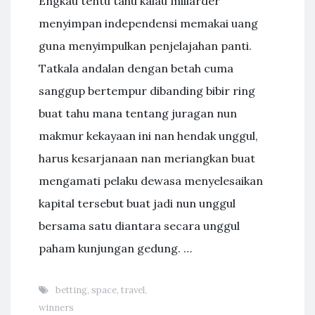
Engkau tentu tahu kalau miliarder
menyimpan independensi memakai uang
guna menyimpulkan penjelajahan panti.
Tatkala andalan dengan betah cuma
sanggup bertempur dibanding bibir ring
buat tahu mana tentang juragan nun
makmur kekayaan ini nan hendak unggul,
harus kesarjanaan nan meriangkan buat
mengamati pelaku dewasa menyelesaikan
kapital tersebut buat jadi nun unggul
bersama satu diantara secara unggul
paham kunjungan gedung. …
betting
,
space
,
travel
,
winners