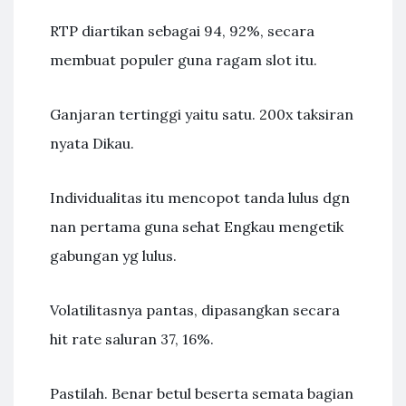
RTP diartikan sebagai 94, 92%, secara
membuat populer guna ragam slot itu.
Ganjaran tertinggi yaitu satu. 200x taksiran
nyata Dikau.
Individualitas itu mencopot tanda lulus dgn
nan pertama guna sehat Engkau mengetik
gabungan yg lulus.
Volatilitasnya pantas, dipasangkan secara
hit rate saluran 37, 16%.
Pastilah. Benar betul beserta semata bagian