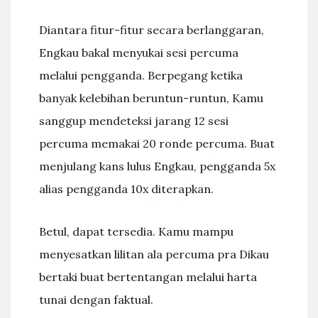
Diantara fitur-fitur secara berlanggaran,
Engkau bakal menyukai sesi percuma
melalui pengganda. Berpegang ketika
banyak kelebihan beruntun-runtun, Kamu
sanggup mendeteksi jarang 12 sesi
percuma memakai 20 ronde percuma. Buat
menjulang kans lulus Engkau, pengganda 5x
alias pengganda 10x diterapkan.
Betul, dapat tersedia. Kamu mampu
menyesatkan lilitan ala percuma pra Dikau
bertaki buat bertentangan melalui harta
tunai dengan faktual.