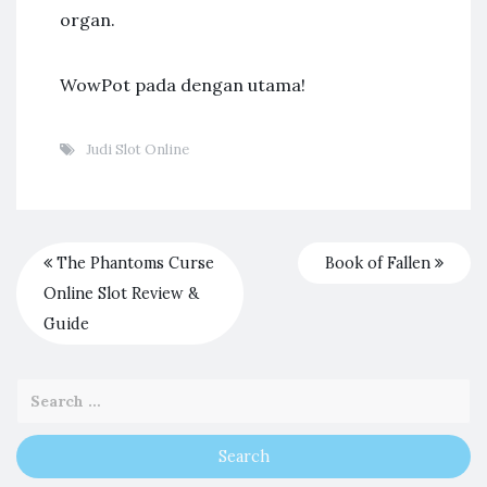
organ.
WowPot pada dengan utama!
Judi Slot Online
The Phantoms Curse
Book of Fallen
Online Slot Review &
Guide