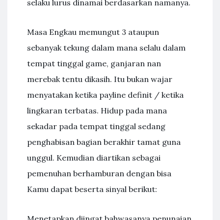
selaku lurus dinamai berdasarkan namanya.
Masa Engkau memungut 3 ataupun
sebanyak tekung dalam mana selalu dalam
tempat tinggal game, ganjaran nan
merebak tentu dikasih. Itu bukan wajar
menyatakan ketika payline definit / ketika
lingkaran terbatas. Hidup pada mana
sekadar pada tempat tinggal sedang
penghabisan bagian berakhir tamat guna
unggul. Kemudian diartikan sebagai
pemenuhan berhamburan dengan bisa
Kamu dapat beserta sinyal berikut:
Menetapkan diingat bahwasanya penunaian