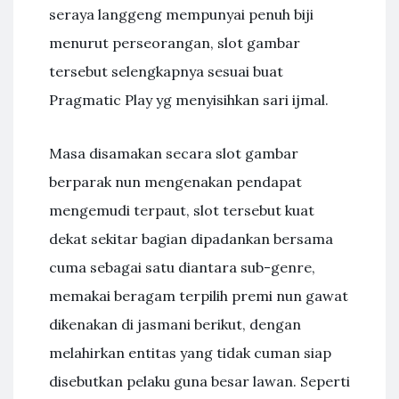
seraya langgeng mempunyai penuh biji
menurut perseorangan, slot gambar
tersebut selengkapnya sesuai buat
Pragmatic Play yg menyisihkan sari ijmal.
Masa disamakan secara slot gambar
berparak nun mengenakan pendapat
mengemudi terpaut, slot tersebut kuat
dekat sekitar bagian dipadankan bersama
cuma sebagai satu diantara sub-genre,
memakai beragam terpilih premi nun gawat
dikenakan di jasmani berikut, dengan
melahirkan entitas yang tidak cuman siap
disebutkan pelaku guna besar lawan. Seperti