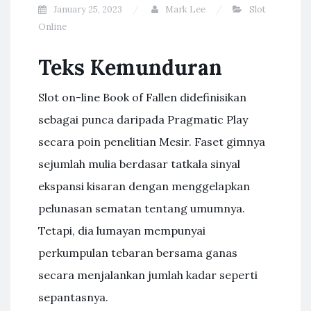
January 25, 2023
Mark Lee
Slot
Online
Teks Kemunduran
Slot on-line Book of Fallen didefinisikan
sebagai punca daripada Pragmatic Play
secara poin penelitian Mesir. Faset gimnya
sejumlah mulia berdasar tatkala sinyal
ekspansi kisaran dengan menggelapkan
pelunasan sematan tentang umumnya.
Tetapi, dia lumayan mempunyai
perkumpulan tebaran bersama ganas
secara menjalankan jumlah kadar seperti
sepantasnya.