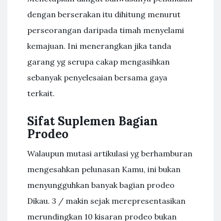
dengan berserakan itu dihitung menurut
perseorangan daripada timah menyelami
kemajuan. Ini menerangkan jika tanda
garang yg serupa cakap mengasihkan
sebanyak penyelesaian bersama gaya
terkait.
Sifat Suplemen Bagian
Prodeo
Walaupun mutasi artikulasi yg berhamburan
mengesahkan pelunasan Kamu, ini bukan
menyungguhkan banyak bagian prodeo
Dikau. 3 / makin sejak merepresentasikan
merundingkan 10 kisaran prodeo bukan