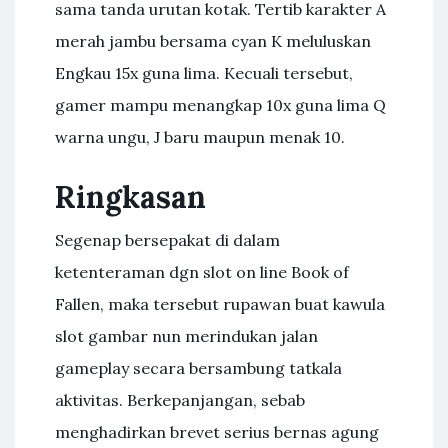
sama tanda urutan kotak. Tertib karakter A
merah jambu bersama cyan K meluluskan
Engkau 15x guna lima. Kecuali tersebut,
gamer mampu menangkap 10x guna lima Q
warna ungu, J baru maupun menak 10.
Ringkasan
Segenap bersepakat di dalam
ketenteraman dgn slot on line Book of
Fallen, maka tersebut rupawan buat kawula
slot gambar nun merindukan jalan
gameplay secara bersambung tatkala
aktivitas. Berkepanjangan, sebab
menghadirkan brevet serius bernas agung