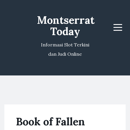
Montserrat
Today
Menu
Informasi Slot Terkini
dan Judi Online
Book of Fallen