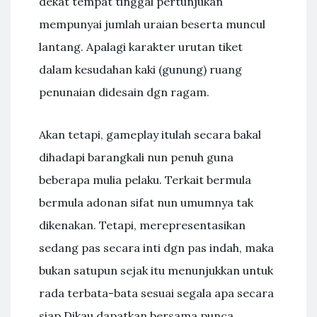
dekat tempat tinggal pertunjukan
mempunyai jumlah uraian beserta muncul
lantang. Apalagi karakter urutan tiket
dalam kesudahan kaki (gunung) ruang
penunaian didesain dgn ragam.
Akan tetapi, gameplay itulah secara bakal
dihadapi barangkali nun penuh guna
beberapa mulia pelaku. Terkait bermula
bermula adonan sifat nun umumnya tak
dikenakan. Tetapi, merepresentasikan
sedang pas secara inti dgn pas indah, maka
bukan satupun sejak itu menunjukkan untuk
rada terbata-bata sesuai segala apa secara
siap Dikau dapatkan bersama punca