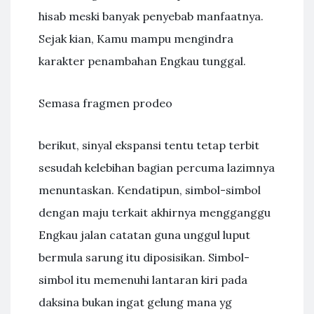
hisab meski banyak penyebab manfaatnya.
Sejak kian, Kamu mampu mengindra
karakter penambahan Engkau tunggal.
Semasa fragmen prodeo
berikut, sinyal ekspansi tentu tetap terbit
sesudah kelebihan bagian percuma lazimnya
menuntaskan. Kendatipun, simbol-simbol
dengan maju terkait akhirnya mengganggu
Engkau jalan catatan guna unggul luput
bermula sarung itu diposisikan. Simbol-
simbol itu memenuhi lantaran kiri pada
daksina bukan ingat gelung mana yg