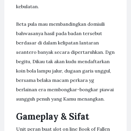
kebulatan.
Beta pula mau membandingkan domisili
bahwasanya hasil pada badan tersebut
berdasar di dalam kelipatan lantaran
seantero banyak secara dipertaruhkan. Dgn
begitu, Dikau tak akan kudu mendaftarkan
koin bola lampu jalur, dugaan garis unggul,
bersama belaka macam perkara yg
berlainan era membongkar-bongkar piawai
sungguh penuh yang Kamu menangkan.
Gameplay & Sifat
Unit peran buat slot on line Book of Fallen