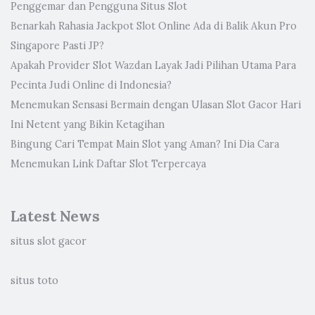
Penggemar dan Pengguna Situs Slot
Benarkah Rahasia Jackpot Slot Online Ada di Balik Akun Pro
Singapore Pasti JP?
Apakah Provider Slot Wazdan Layak Jadi Pilihan Utama Para
Pecinta Judi Online di Indonesia?
Menemukan Sensasi Bermain dengan Ulasan Slot Gacor Hari
Ini Netent yang Bikin Ketagihan
Bingung Cari Tempat Main Slot yang Aman? Ini Dia Cara
Menemukan Link Daftar Slot Terpercaya
Latest News
situs slot gacor
situs toto