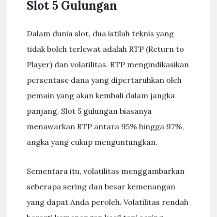
Slot 5 Gulungan
Dalam dunia slot, dua istilah teknis yang
tidak boleh terlewat adalah RTP (Return to
Player) dan volatilitas. RTP mengindikasikan
persentase dana yang dipertaruhkan oleh
pemain yang akan kembali dalam jangka
panjang. Slot 5 gulungan biasanya
menawarkan RTP antara 95% hingga 97%,
angka yang cukup menguntungkan.
Sementara itu, volatilitas menggambarkan
seberapa sering dan besar kemenangan
yang dapat Anda peroleh. Volatilitas rendah