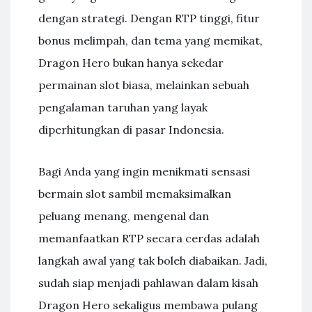
dengan strategi. Dengan RTP tinggi, fitur
bonus melimpah, dan tema yang memikat,
Dragon Hero bukan hanya sekedar
permainan slot biasa, melainkan sebuah
pengalaman taruhan yang layak
diperhitungkan di pasar Indonesia.
Bagi Anda yang ingin menikmati sensasi
bermain slot sambil memaksimalkan
peluang menang, mengenal dan
memanfaatkan RTP secara cerdas adalah
langkah awal yang tak boleh diabaikan. Jadi,
sudah siap menjadi pahlawan dalam kisah
Dragon Hero sekaligus membawa pulang