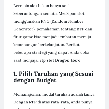
Bermain slot bukan hanya soal
keberuntungan semata. Meskipun slot
menggunakan RNG (Random Number
Generator), pemahaman tentang RTP dan
fitur game bisa menjadi jembatan menuju
kemenangan berkelanjutan. Berikut
beberapa strategi yang dapat Anda coba
saat menjajal
rtp slot Dragon Hero
:
1. Pilih Taruhan yang Sesuai
dengan Budget
Memanajemen modal taruhan adalah kunci.
Dengan RTP di atas rata-rata, Anda punya