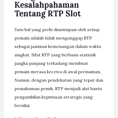
Kesalahpahaman
Tentang RTP Slot
Satu hal yang perlu diantisipasi oleh setiap
pemain adalah tidak menganggap RTP
sebagai jaminan kemenangan dalam waktu
singkat. Sifat RTP yang berbasis statistik
jangka panjang terkadang membuat
pemain merasa kecewa di awal permainan.
Namun, dengan pendekatan yang tepat dan
pemahaman penuh, RTP menjadi alat bantu
pengambilan keputusan strategis yang
bernilai.