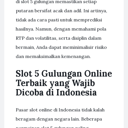
di slot 5 gulungan memastikan setiap
putaran bersifat acak dan adil. Ini artinya,
tidak ada cara pasti untuk memprediksi
hasilnya. Namun, dengan memahami pola
RTP dan volatilitas, serta disiplin dalam
bermain, Anda dapat meminimalisir risiko
dan memaksimalkan kemenangan.
Slot 5 Gulungan Online
Terbaik yang Wajib
Dicoba di Indonesia
Pasar slot online di Indonesia tidak kalah
beragam dengan negara lain. Beberapa