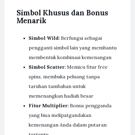
Simbol Khusus dan Bonus
Menarik
Simbol Wild:
Berfungsi sebagai
pengganti simbol lain yang membantu
membentuk kombinasi kemenangan
Simbol Scatter:
Memicu fitur free
spins, membuka peluang tanpa
taruhan tambahan untuk
memenangkan hadiah besar
Fitur Multiplier:
Bonus pengganda
yang bisa melipatgandakan
kemenangan Anda dalam putaran
tertentu