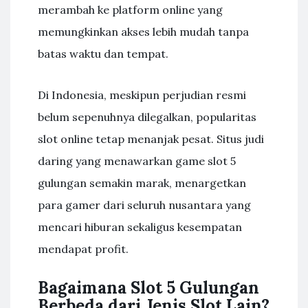
merambah ke platform online yang
memungkinkan akses lebih mudah tanpa
batas waktu dan tempat.
Di Indonesia, meskipun perjudian resmi
belum sepenuhnya dilegalkan, popularitas
slot online tetap menanjak pesat. Situs judi
daring yang menawarkan game slot 5
gulungan semakin marak, menargetkan
para gamer dari seluruh nusantara yang
mencari hiburan sekaligus kesempatan
mendapat profit.
Bagaimana Slot 5 Gulungan
Berbeda dari Jenis Slot Lain?