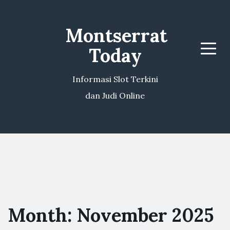
Montserrat
Today
Menu
Informasi Slot Terkini
dan Judi Online
Month:
November 2025