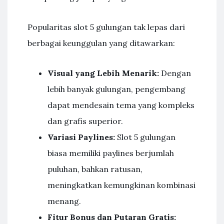
Popularitas slot 5 gulungan tak lepas dari
berbagai keunggulan yang ditawarkan:
Visual yang Lebih Menarik:
Dengan
lebih banyak gulungan, pengembang
dapat mendesain tema yang kompleks
dan grafis superior.
Variasi Paylines:
Slot 5 gulungan
biasa memiliki paylines berjumlah
puluhan, bahkan ratusan,
meningkatkan kemungkinan kombinasi
menang.
Fitur Bonus dan Putaran Gratis: