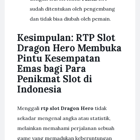
sudah ditentukan oleh pengembang
dan tidak bisa diubah oleh pemain.
Kesimpulan: RTP Slot
Dragon Hero Membuka
Pintu Kesempatan
Emas bagi Para
Penikmat Slot di
Indonesia
Menggali
rtp slot Dragon Hero
tidak
sekadar mengenal angka atau statistik,
melainkan memahami perjalanan sebuah
game yang memadukan keberuntungan