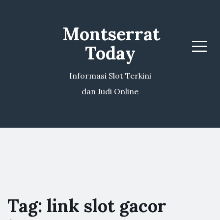
Montserrat
Today
Menu
Informasi Slot Terkini
dan Judi Online
Tag:
link slot gacor