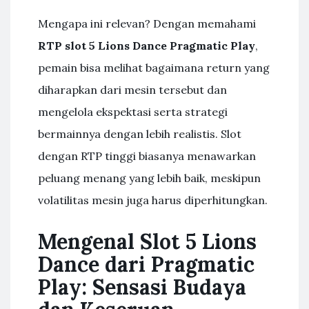
Mengapa ini relevan? Dengan memahami
RTP slot 5 Lions Dance Pragmatic Play
,
pemain bisa melihat bagaimana return yang
diharapkan dari mesin tersebut dan
mengelola ekspektasi serta strategi
bermainnya dengan lebih realistis. Slot
dengan RTP tinggi biasanya menawarkan
peluang menang yang lebih baik, meskipun
volatilitas mesin juga harus diperhitungkan.
Mengenal Slot 5 Lions
Dance dari Pragmatic
Play: Sensasi Budaya