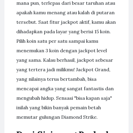
mana pun, terlepas dari besar taruhan atau
apakah kamu menang atau kalah di putaran
tersebut. Saat fitur jackpot aktif, kamu akan
dihadapkan pada layar yang berisi 15 koin.
Pilih koin satu per satu sampai kamu
menemukan 3 koin dengan jackpot level
yang sama. Kalau berhasil, jackpot sebesar
yang tertera jadi milikmu! Jackpot Grand,
yang nilainya terus bertambah, bisa
mencapai angka yang sangat fantastis dan
mengubah hidup. Sensasi "bisa kapan saja"
inilah yang bikin banyak pemain betah
memutar gulungan Diamond Strike.