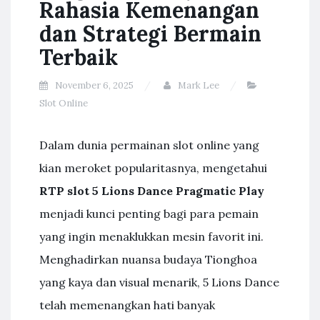
Rahasia Kemenangan
dan Strategi Bermain
Terbaik
November 6, 2025
Mark Lee
Slot Online
Dalam dunia permainan slot online yang
kian meroket popularitasnya, mengetahui
RTP slot 5 Lions Dance Pragmatic Play
menjadi kunci penting bagi para pemain
yang ingin menaklukkan mesin favorit ini.
Menghadirkan nuansa budaya Tionghoa
yang kaya dan visual menarik, 5 Lions Dance
telah memenangkan hati banyak