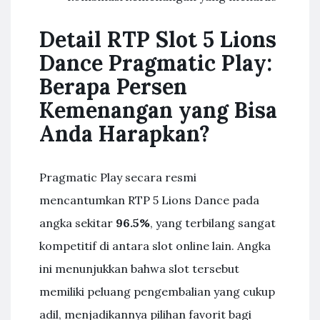
Detail RTP Slot 5 Lions
Dance Pragmatic Play:
Berapa Persen
Kemenangan yang Bisa
Anda Harapkan?
Pragmatic Play secara resmi
mencantumkan RTP 5 Lions Dance pada
angka sekitar
96.5%
, yang terbilang sangat
kompetitif di antara slot online lain. Angka
ini menunjukkan bahwa slot tersebut
memiliki peluang pengembalian yang cukup
adil, menjadikannya pilihan favorit bagi