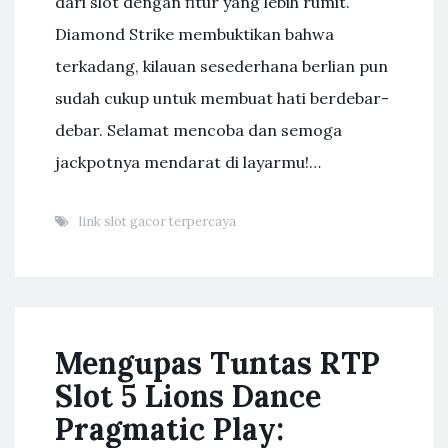
dari slot dengan fitur yang lebih rumit.
Diamond Strike membuktikan bahwa
terkadang, kilauan sesederhana berlian pun
sudah cukup untuk membuat hati berdebar-
debar. Selamat mencoba dan semoga
jackpotnya mendarat di layarmu!…
link slot gacor terpercaya
Mengupas Tuntas RTP
Slot 5 Lions Dance
Pragmatic Play: