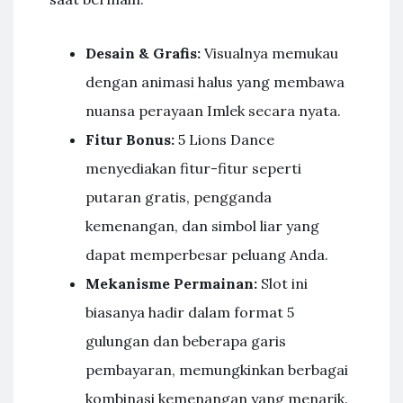
Desain & Grafis:
Visualnya memukau
dengan animasi halus yang membawa
nuansa perayaan Imlek secara nyata.
Fitur Bonus:
5 Lions Dance
menyediakan fitur-fitur seperti
putaran gratis, pengganda
kemenangan, dan simbol liar yang
dapat memperbesar peluang Anda.
Mekanisme Permainan:
Slot ini
biasanya hadir dalam format 5
gulungan dan beberapa garis
pembayaran, memungkinkan berbagai
kombinasi kemenangan yang menarik.