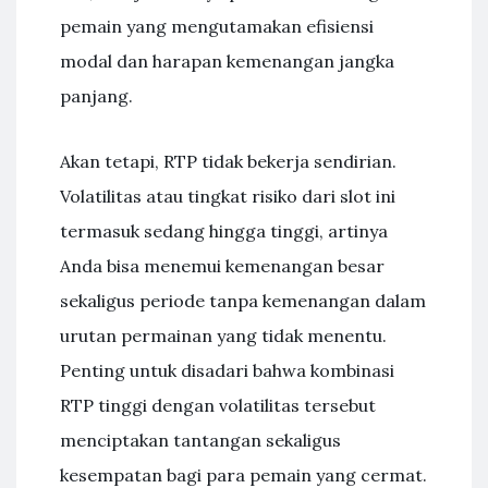
pemain yang mengutamakan efisiensi
modal dan harapan kemenangan jangka
panjang.
Akan tetapi, RTP tidak bekerja sendirian.
Volatilitas atau tingkat risiko dari slot ini
termasuk sedang hingga tinggi, artinya
Anda bisa menemui kemenangan besar
sekaligus periode tanpa kemenangan dalam
urutan permainan yang tidak menentu.
Penting untuk disadari bahwa kombinasi
RTP tinggi dengan volatilitas tersebut
menciptakan tantangan sekaligus
kesempatan bagi para pemain yang cermat.