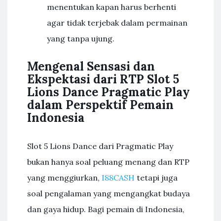
menentukan kapan harus berhenti
agar tidak terjebak dalam permainan
yang tanpa ujung.
Mengenal Sensasi dan
Ekspektasi dari RTP Slot 5
Lions Dance Pragmatic Play
dalam Perspektif Pemain
Indonesia
Slot 5 Lions Dance dari Pragmatic Play
bukan hanya soal peluang menang dan RTP
yang menggiurkan,
I88CASH
tetapi juga
soal pengalaman yang mengangkat budaya
dan gaya hidup. Bagi pemain di Indonesia,