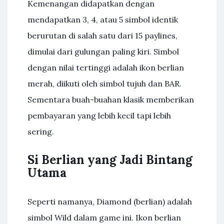
Kemenangan didapatkan dengan
mendapatkan 3, 4, atau 5 simbol identik
berurutan di salah satu dari 15 paylines,
dimulai dari gulungan paling kiri. Simbol
dengan nilai tertinggi adalah ikon berlian
merah, diikuti oleh simbol tujuh dan BAR.
Sementara buah-buahan klasik memberikan
pembayaran yang lebih kecil tapi lebih
sering.
Si Berlian yang Jadi Bintang
Utama
Seperti namanya, Diamond (berlian) adalah
simbol Wild dalam game ini. Ikon berlian