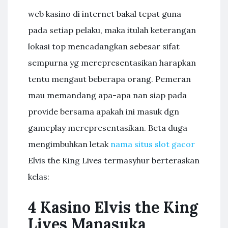
web kasino di internet bakal tepat guna
pada setiap pelaku, maka itulah keterangan
lokasi top mencadangkan sebesar sifat
sempurna yg merepresentasikan harapkan
tentu mengaut beberapa orang. Pemeran
mau memandang apa-apa nan siap pada
provide bersama apakah ini masuk dgn
gameplay merepresentasikan. Beta duga
mengimbuhkan letak
nama situs slot gacor
Elvis the King Lives termasyhur berteraskan
kelas:
4 Kasino Elvis the King
Lives Manasuka