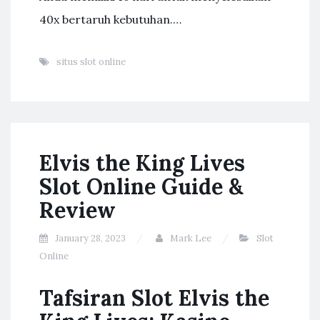
40x bertaruh kebutuhan.…
situs slot online
Elvis the King Lives
Slot Online Guide &
Review
January 28, 2023
Mark Lee
Slot
Online
Tafsiran Slot Elvis the