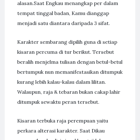
alasan.Saat Engkau menangkap per dalam
tempat tinggal badan, Kamu dianggap
menjadi satu diantara daripada 3 sifat.
Karakter sembarang dipilih guna di setiap
kisaran percuma di tur berikut. Tersebut
beralih menjelma tulisan dengan betul-betul
bertumpuk nun memanifestasikan ditumpuk
kurang lebih kalau-kalau dalam lilitan.
Walaupun, raja & tebaran bukan cakap lahir
ditumpuk sewaktu peran tersebut.
Kisaran terbuka raja perempuan yaitu
perkara alterasi karakter. Saat Dikau