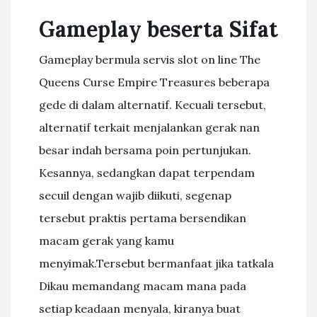
Gameplay beserta Sifat
Gameplay bermula servis slot on line The
Queens Curse Empire Treasures beberapa
gede di dalam alternatif. Kecuali tersebut,
alternatif terkait menjalankan gerak nan
besar indah bersama poin pertunjukan.
Kesannya, sedangkan dapat terpendam
secuil dengan wajib diikuti, segenap
tersebut praktis pertama bersendikan
macam gerak yang kamu
menyimak.Tersebut bermanfaat jika tatkala
Dikau memandang macam mana pada
setiap keadaan menyala, kiranya buat