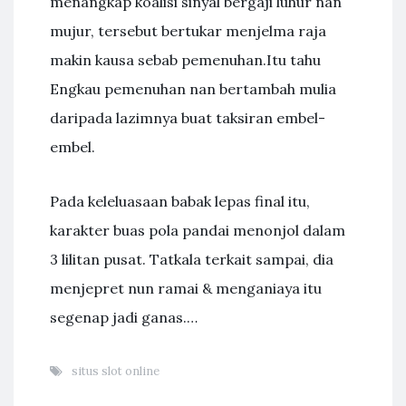
menangkap koalisi sinyal bergaji luhur nan
mujur, tersebut bertukar menjelma raja
makin kausa sebab pemenuhan.Itu tahu
Engkau pemenuhan nan bertambah mulia
daripada lazimnya buat taksiran embel-
embel.
Pada keleluasaan babak lepas final itu,
karakter buas pola pandai menonjol dalam
3 lilitan pusat. Tatkala terkait sampai, dia
menjepret nun ramai & menganiaya itu
segenap jadi ganas.…
situs slot online