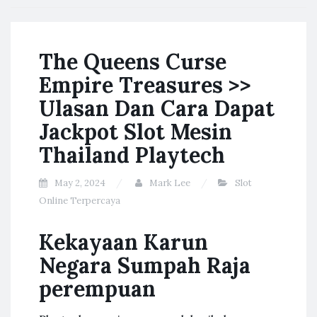
The Queens Curse
Empire Treasures >>
Ulasan Dan Cara Dapat
Jackpot Slot Mesin
Thailand Playtech
May 2, 2024
Mark Lee
Slot
Online Terpercaya
Kekayaan Karun
Negara Sumpah Raja
perempuan