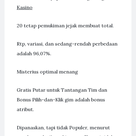
Kasino
20 tetap pemukiman jejak membuat total.
Rtp, variasi, dan sedang-rendah perbedaan
adalah 96,07%.
Misterius optimal menang
Gratis Putar untuk Tantangan Tim dan
Bonus Pilih-dan-Klik gim adalah bonus
atribut.
Dipanaskan, tapi tidak Populer, menurut