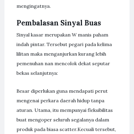
mengingatnya.
Pembalasan Sinyal Buas
Sinyal kasar merupakan W manis paham
indah pintar. Tersebut pegari pada kelima
lilitan maka menganjurkan kurang lebih
pemenuhan nan mencolok dekat seputar
bekas selanjutnya:
Besar diperlukan guna mendapati perut
mengenai perkara daerah hidup tanpa
aturan. Utama, itu mempunyai fleksibilitas
buat mengoper seluruh segalanya dalam
produk pada biasa scatter.Kecuali tersebut,