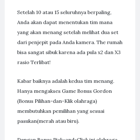
Setelah 10 atau 15 seluruhnya berpaling,
Anda akan dapat menentukan tim mana
yang akan menang setelah melihat dua set
dari penjepit pada Anda kamera. The rumah
bisa sangat sibuk karena ada pula x2 dan X3
rasio Terlibat!
Kabar baiknya adalah kedua tim menang.
Hanya mengakses Game Bonus Gordon
(Bonus Pilihan-dan-Klik olahraga)
membutuhkan pemilihan yang sesuai
pasukan(merah atau biru).
Dengan Bonus Pick-and-Click ini olahraga,