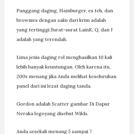
Panggang daging, Hamburger, es teh, dan
brownies dengan saku dari krim adalah
yang tertinggi.Surat-surat LainK, Q, dan J
adalah yang terendah.
Lima jenis daging rol menghasilkan 10 kali
lebih banyak keuntungan. Oleh karena itu,
200x menang jika Anda melihat keseluruhan
panel dari ini lezat daging tanda.
Gordon adalah Scatter gambar Di Dapur
Neraka logoyang disebut Wilds.
Anda sesekali menang 5 sampai 7