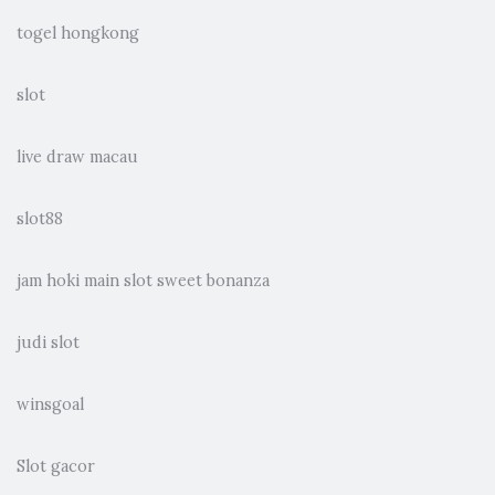
togel hongkong
slot
live draw macau
slot88
jam hoki main slot sweet bonanza
judi slot
winsgoal
Slot gacor