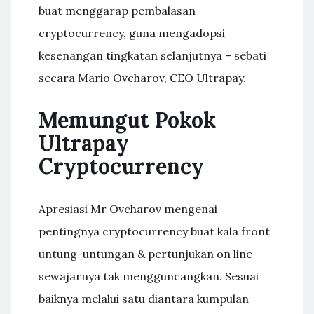
buat menggarap pembalasan
cryptocurrency, guna mengadopsi
kesenangan tingkatan selanjutnya – sebati
secara Mario Ovcharov, CEO Ultrapay.
Memungut Pokok
Ultrapay
Cryptocurrency
Apresiasi Mr Ovcharov mengenai
pentingnya cryptocurrency buat kala front
untung-untungan & pertunjukan on line
sewajarnya tak mengguncangkan. Sesuai
baiknya melalui satu diantara kumpulan