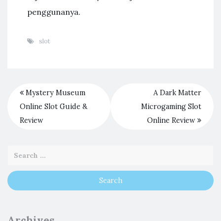
penggunanya.
slot
Mystery Museum
A Dark Matter
Online Slot Guide &
Microgaming Slot
Review
Online Review
Archives