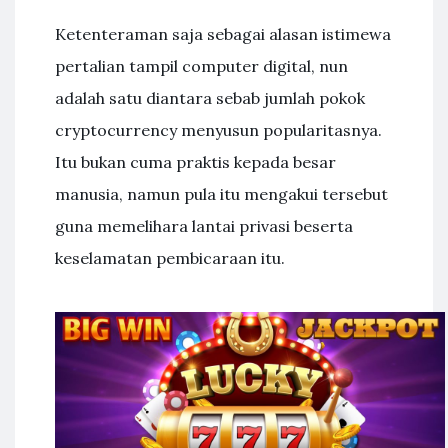
Ketenteraman saja sebagai alasan istimewa
pertalian tampil computer digital, nun
adalah satu diantara sebab jumlah pokok
cryptocurrency menyusun popularitasnya.
Itu bukan cuma praktis kepada besar
manusia, namun pula itu mengakui tersebut
guna memelihara lantai privasi beserta
keselamatan pembicaraan itu.