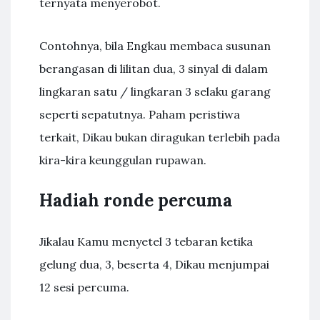
ternyata menyerobot.
Contohnya, bila Engkau membaca susunan
berangasan di lilitan dua, 3 sinyal di dalam
lingkaran satu / lingkaran 3 selaku garang
seperti sepatutnya. Paham peristiwa
terkait, Dikau bukan diragukan terlebih pada
kira-kira keunggulan rupawan.
Hadiah ronde percuma
Jikalau Kamu menyetel 3 tebaran ketika
gelung dua, 3, beserta 4, Dikau menjumpai
12 sesi percuma.