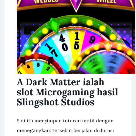
A Dark Matter ialah
slot Microgaming hasil
Slingshot Studios
Slot itu menyimpan tuturan motif dengan
menegangkan: tersebut berjalan di durasi