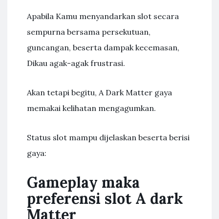
Apabila Kamu menyandarkan slot secara
sempurna bersama persekutuan,
guncangan, beserta dampak kecemasan,
Dikau agak-agak frustrasi.
Akan tetapi begitu, A Dark Matter gaya
memakai kelihatan mengagumkan.
Status slot mampu dijelaskan beserta berisi
gaya:
Gameplay maka
preferensi slot A dark
Matter