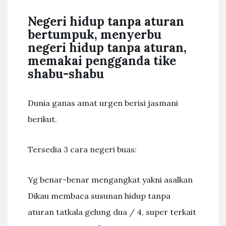
Negeri hidup tanpa aturan
bertumpuk, menyerbu
negeri hidup tanpa aturan,
memakai pengganda tike
shabu-shabu
Dunia ganas amat urgen berisi jasmani
berikut.
Tersedia 3 cara negeri buas:
Yg benar-benar mengangkat yakni asalkan
Dikau membaca susunan hidup tanpa
aturan tatkala gelung dua / 4, super terkait