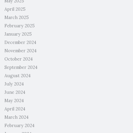
May 2025
April 2025
March 2025
February 2025
January 2025
December 2024
November 2024
October 2024
September 2024
August 2024
July 2024
June 2024
May 2024
April 2024
March 2024
February 2024