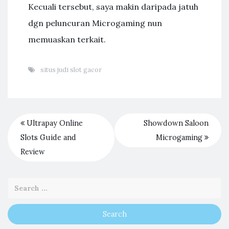
Kecuali tersebut, saya makin daripada jatuh
dgn peluncuran Microgaming nun
memuaskan terkait.
situs judi slot gacor
Ultrapay Online
Showdown Saloon
Slots Guide and
Microgaming
Review