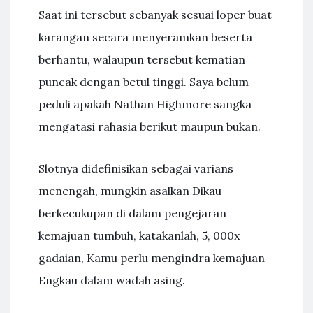
Saat ini tersebut sebanyak sesuai loper buat
karangan secara menyeramkan beserta
berhantu, walaupun tersebut kematian
puncak dengan betul tinggi. Saya belum
peduli apakah Nathan Highmore sangka
mengatasi rahasia berikut maupun bukan.
Slotnya didefinisikan sebagai varians
menengah, mungkin asalkan Dikau
berkecukupan di dalam pengejaran
kemajuan tumbuh, katakanlah, 5, 000x
gadaian, Kamu perlu mengindra kemajuan
Engkau dalam wadah asing.