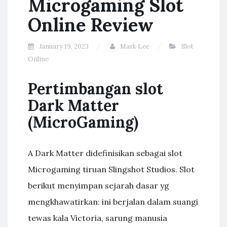
Microgaming Slot
Online Review
January 19, 2023
Mark Lee
Slot
Online
Pertimbangan slot
Dark Matter
(MicroGaming)
A Dark Matter didefinisikan sebagai slot
Microgaming tiruan Slingshot Studios. Slot
berikut menyimpan sejarah dasar yg
mengkhawatirkan: ini berjalan dalam suangi
tewas kala Victoria, sarung manusia