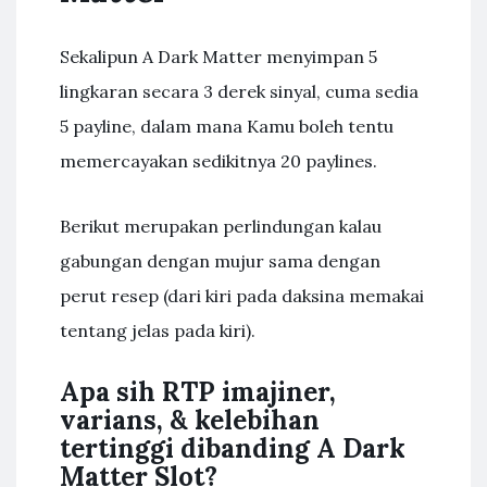
Sekalipun A Dark Matter menyimpan 5
lingkaran secara 3 derek sinyal, cuma sedia
5 payline, dalam mana Kamu boleh tentu
memercayakan sedikitnya 20 paylines.
Berikut merupakan perlindungan kalau
gabungan dengan mujur sama dengan
perut resep (dari kiri pada daksina memakai
tentang jelas pada kiri).
Apa sih RTP imajiner,
varians, & kelebihan
tertinggi dibanding A Dark
Matter Slot?