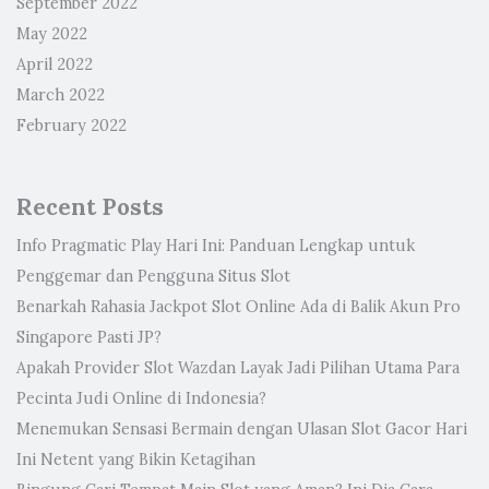
September 2022
May 2022
April 2022
March 2022
February 2022
Recent Posts
Info Pragmatic Play Hari Ini: Panduan Lengkap untuk
Penggemar dan Pengguna Situs Slot
Benarkah Rahasia Jackpot Slot Online Ada di Balik Akun Pro
Singapore Pasti JP?
Apakah Provider Slot Wazdan Layak Jadi Pilihan Utama Para
Pecinta Judi Online di Indonesia?
Menemukan Sensasi Bermain dengan Ulasan Slot Gacor Hari
Ini Netent yang Bikin Ketagihan