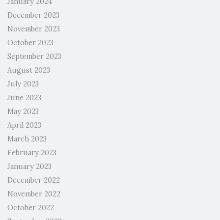
January 2024
December 2023
November 2023
October 2023
September 2023
August 2023
July 2023
June 2023
May 2023
April 2023
March 2023
February 2023
January 2023
December 2022
November 2022
October 2022