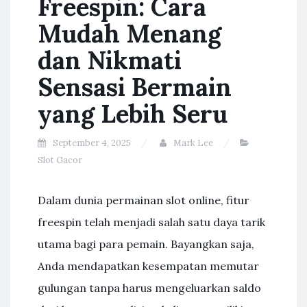
Freespin: Cara
Mudah Menang
dan Nikmati
Sensasi Bermain
yang Lebih Seru
September 4, 2025
Mark Lee
Slot Gacor
Dalam dunia permainan slot online, fitur
freespin telah menjadi salah satu daya tarik
utama bagi para pemain. Bayangkan saja,
Anda mendapatkan kesempatan memutar
gulungan tanpa harus mengeluarkan saldo