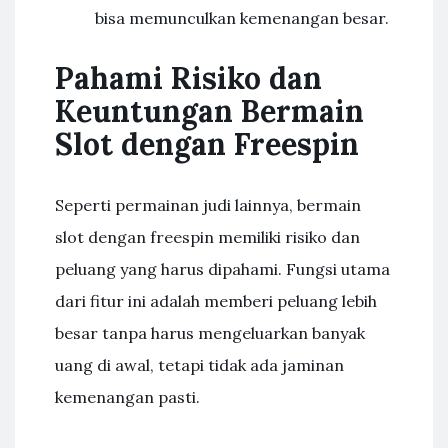
bisa memunculkan kemenangan besar.
Pahami Risiko dan
Keuntungan Bermain
Slot dengan Freespin
Seperti permainan judi lainnya, bermain
slot dengan freespin memiliki risiko dan
peluang yang harus dipahami. Fungsi utama
dari fitur ini adalah memberi peluang lebih
besar tanpa harus mengeluarkan banyak
uang di awal, tetapi tidak ada jaminan
kemenangan pasti.