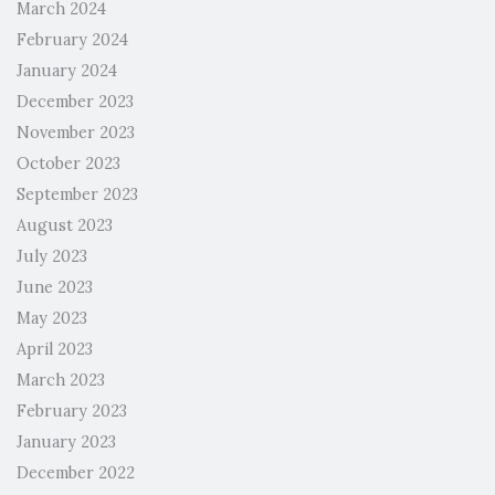
March 2024
February 2024
January 2024
December 2023
November 2023
October 2023
September 2023
August 2023
July 2023
June 2023
May 2023
April 2023
March 2023
February 2023
January 2023
December 2022