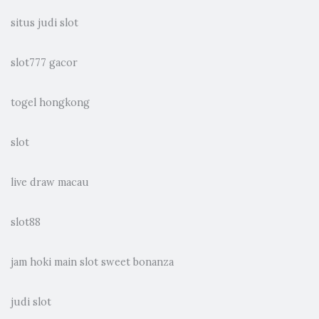
situs judi slot
slot777 gacor
togel hongkong
slot
live draw macau
slot88
jam hoki main slot sweet bonanza
judi slot