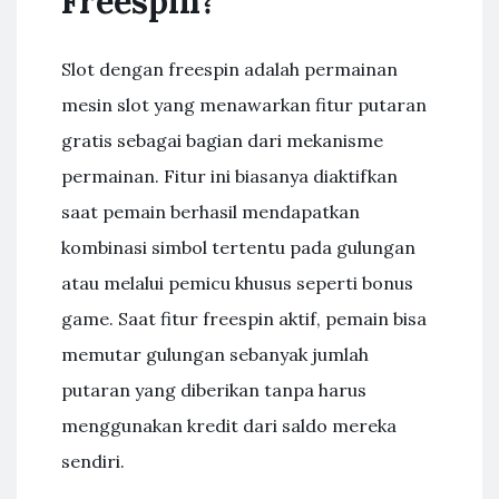
Freespin?
Slot dengan freespin adalah permainan
mesin slot yang menawarkan fitur putaran
gratis sebagai bagian dari mekanisme
permainan. Fitur ini biasanya diaktifkan
saat pemain berhasil mendapatkan
kombinasi simbol tertentu pada gulungan
atau melalui pemicu khusus seperti bonus
game. Saat fitur freespin aktif, pemain bisa
memutar gulungan sebanyak jumlah
putaran yang diberikan tanpa harus
menggunakan kredit dari saldo mereka
sendiri.