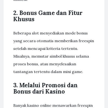
2. Bonus Game dan Fitur
Khusus
Beberapa slot menyediakan mode bonus
yang secara otomatis memberikan freespin
setelah mencapai kriteria tertentu.
Misalnya, memutar simbol khusus selama
proses bonus, atau menyelesaikan
tantangan tertentu dalam mini game.
3. Melalui Promosi dan
Bonus dari Kasino
Banyak kasino online menawarkan freespin