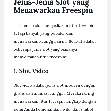
Jenis-Jenis Slot yang
Menawarkan Freespin
Tak semua slot menyediakan fitur freespin,
tetapi banyak yang populer dan
menawarkan keunggulan ini. Berikut adalah
beberapa jenis slot yang biasanya
menyertakan fitur freespin:
1. Slot Video
Slot video adalah jenis slot modern dengan
grafis dan animasi canggih. Mereka sering
menawarkan fitur freespin lengkap dengan
pengganda kemenangan, wild, dan simbol