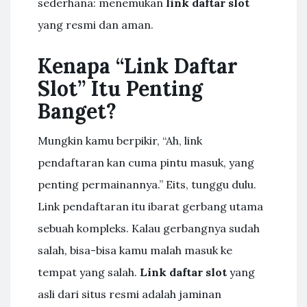
sederhana: menemukan
link daftar slot
yang resmi dan aman.
Kenapa “Link Daftar
Slot” Itu Penting
Banget?
Mungkin kamu berpikir, “Ah, link
pendaftaran kan cuma pintu masuk, yang
penting permainannya.” Eits, tunggu dulu.
Link pendaftaran itu ibarat gerbang utama
sebuah kompleks. Kalau gerbangnya sudah
salah, bisa-bisa kamu malah masuk ke
tempat yang salah.
Link daftar slot
yang
asli dari situs resmi adalah jaminan