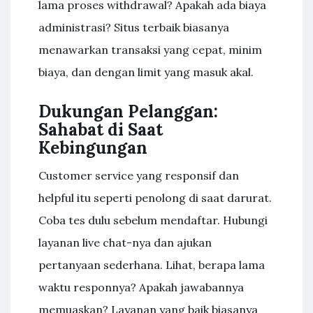
lama proses withdrawal? Apakah ada biaya
administrasi? Situs terbaik biasanya
menawarkan transaksi yang cepat, minim
biaya, dan dengan limit yang masuk akal.
Dukungan Pelanggan:
Sahabat di Saat
Kebingungan
Customer service yang responsif dan
helpful itu seperti penolong di saat darurat.
Coba tes dulu sebelum mendaftar. Hubungi
layanan live chat-nya dan ajukan
pertanyaan sederhana. Lihat, berapa lama
waktu responnya? Apakah jawabannya
memuaskan? Layanan yang baik biasanya