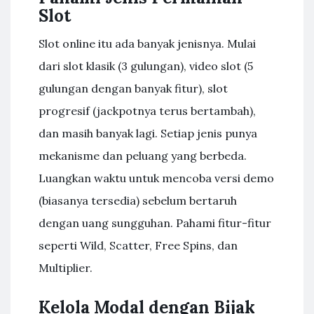
Slot
Slot online itu ada banyak jenisnya. Mulai
dari slot klasik (3 gulungan), video slot (5
gulungan dengan banyak fitur), slot
progresif (jackpotnya terus bertambah),
dan masih banyak lagi. Setiap jenis punya
mekanisme dan peluang yang berbeda.
Luangkan waktu untuk mencoba versi demo
(biasanya tersedia) sebelum bertaruh
dengan uang sungguhan. Pahami fitur-fitur
seperti Wild, Scatter, Free Spins, dan
Multiplier.
Kelola Modal dengan Bijak