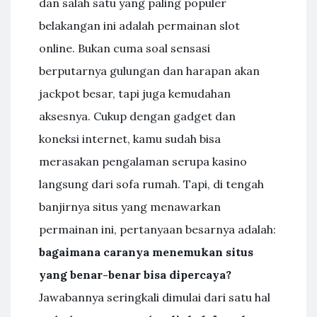
dan salah satu yang paling populer
belakangan ini adalah permainan slot
online. Bukan cuma soal sensasi
berputarnya gulungan dan harapan akan
jackpot besar, tapi juga kemudahan
aksesnya. Cukup dengan gadget dan
koneksi internet, kamu sudah bisa
merasakan pengalaman serupa kasino
langsung dari sofa rumah. Tapi, di tengah
banjirnya situs yang menawarkan
permainan ini, pertanyaan besarnya adalah:
bagaimana caranya menemukan situs
yang benar-benar bisa dipercaya?
Jawabannya seringkali dimulai dari satu hal