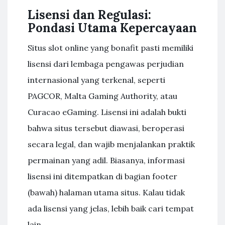
Lisensi dan Regulasi:
Pondasi Utama Kepercayaan
Situs slot online yang bonafit pasti memiliki
lisensi dari lembaga pengawas perjudian
internasional yang terkenal, seperti
PAGCOR, Malta Gaming Authority, atau
Curacao eGaming. Lisensi ini adalah bukti
bahwa situs tersebut diawasi, beroperasi
secara legal, dan wajib menjalankan praktik
permainan yang adil. Biasanya, informasi
lisensi ini ditempatkan di bagian footer
(bawah) halaman utama situs. Kalau tidak
ada lisensi yang jelas, lebih baik cari tempat
lain.