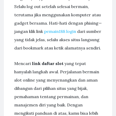
Selalu log out setelah selesai bermain,
terutama jika menggunakan komputer atau
gadget bersama. Hati-hati dengan phising—
jangan klik link
pemain188 login
dari sumber
yang tidak jelas, selalu akses situs langsung
dari bookmark atau ketik alamatnya sendiri.
Mencari
link daftar slot
yang tepat
hanyalah langkah awal. Perjalanan bermain
slot online yang menyenangkan dan aman
dibangun dari pilihan situs yang bijak,
pemahaman tentang permainan, dan
manajemen diri yang baik. Dengan
mengikuti panduan di atas, kamu bisa lebih