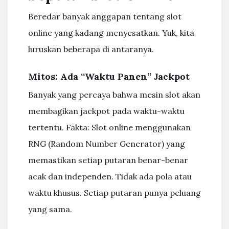
Beredar banyak anggapan tentang slot
online yang kadang menyesatkan. Yuk, kita
luruskan beberapa di antaranya.
Mitos: Ada “Waktu Panen” Jackpot
Banyak yang percaya bahwa mesin slot akan
membagikan jackpot pada waktu-waktu
tertentu. Fakta: Slot online menggunakan
RNG (Random Number Generator) yang
memastikan setiap putaran benar-benar
acak dan independen. Tidak ada pola atau
waktu khusus. Setiap putaran punya peluang
yang sama.