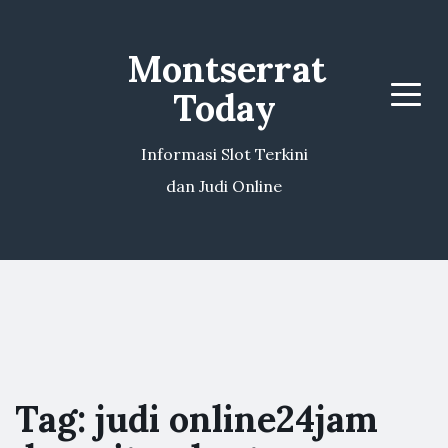
Montserrat
Today
Menu
Informasi Slot Terkini
dan Judi Online
Tag:
judi online24jam