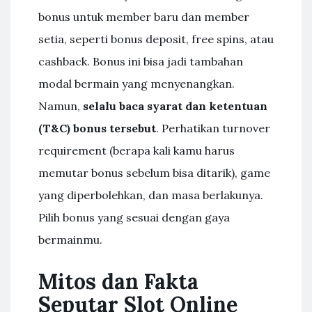
bonus untuk member baru dan member
setia, seperti bonus deposit, free spins, atau
cashback. Bonus ini bisa jadi tambahan
modal bermain yang menyenangkan.
Namun,
selalu baca syarat dan ketentuan
(T&C) bonus tersebut
. Perhatikan turnover
requirement (berapa kali kamu harus
memutar bonus sebelum bisa ditarik), game
yang diperbolehkan, dan masa berlakunya.
Pilih bonus yang sesuai dengan gaya
bermainmu.
Mitos dan Fakta
Seputar Slot Online