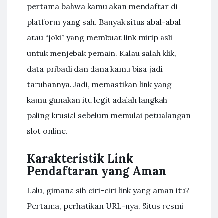
pertama bahwa kamu akan mendaftar di
platform yang sah. Banyak situs abal-abal
atau “joki” yang membuat link mirip asli
untuk menjebak pemain. Kalau salah klik,
data pribadi dan dana kamu bisa jadi
taruhannya. Jadi, memastikan link yang
kamu gunakan itu legit adalah langkah
paling krusial sebelum memulai petualangan
slot online.
Karakteristik Link
Pendaftaran yang Aman
Lalu, gimana sih ciri-ciri link yang aman itu?
Pertama, perhatikan URL-nya. Situs resmi