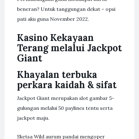
beneran? Untuk tanggungan dekat – opsi
pati aku guna November 2022.
Kasino Kekayaan
Terang melalui Jackpot
Giant
Khayalan terbuka
perkara kaidah & sifat
Jackpot Giant merupakan slot gambar 5-
gulungan melalui 50 paylines tentu serta
jackpot maju.
Sketsa Wild aurum pandai mengoper