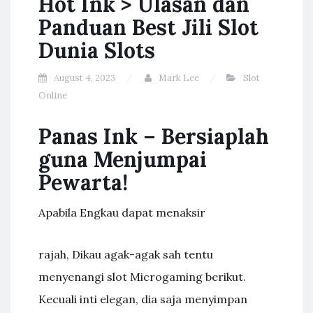
Hot Ink > Ulasan dan
Panduan Best Jili Slot
Dunia Slots
August 4, 2023
Mark Lee
Slot
Online
Panas Ink – Bersiaplah
guna Menjumpai
Pewarta!
Apabila Engkau dapat menaksir
rajah, Dikau agak-agak sah tentu
menyenangi slot Microgaming berikut.
Kecuali inti elegan, dia saja menyimpan