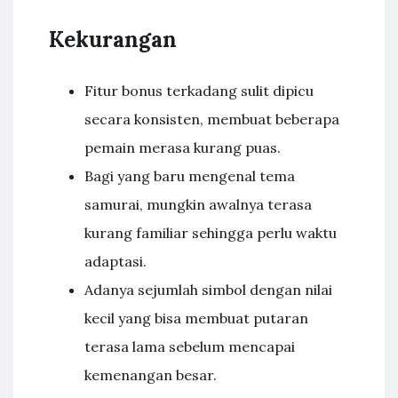
Kekurangan
Fitur bonus terkadang sulit dipicu
secara konsisten, membuat beberapa
pemain merasa kurang puas.
Bagi yang baru mengenal tema
samurai, mungkin awalnya terasa
kurang familiar sehingga perlu waktu
adaptasi.
Adanya sejumlah simbol dengan nilai
kecil yang bisa membuat putaran
terasa lama sebelum mencapai
kemenangan besar.