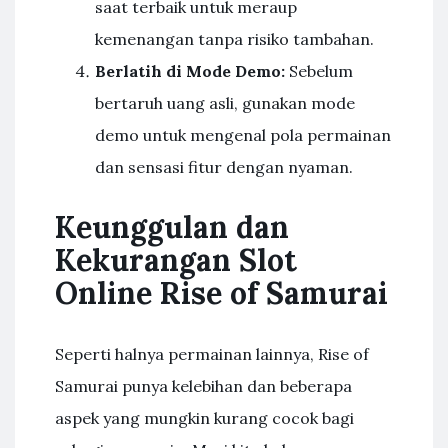
saat terbaik untuk meraup
kemenangan tanpa risiko tambahan.
Berlatih di Mode Demo:
Sebelum
bertaruh uang asli, gunakan mode
demo untuk mengenal pola permainan
dan sensasi fitur dengan nyaman.
Keunggulan dan
Kekurangan Slot
Online Rise of Samurai
Seperti halnya permainan lainnya, Rise of
Samurai punya kelebihan dan beberapa
aspek yang mungkin kurang cocok bagi