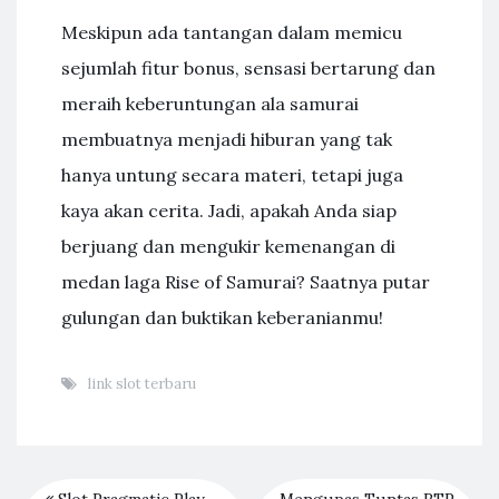
Meskipun ada tantangan dalam memicu
sejumlah fitur bonus, sensasi bertarung dan
meraih keberuntungan ala samurai
membuatnya menjadi hiburan yang tak
hanya untung secara materi, tetapi juga
kaya akan cerita. Jadi, apakah Anda siap
berjuang dan mengukir kemenangan di
medan laga Rise of Samurai? Saatnya putar
gulungan dan buktikan keberanianmu!
link slot terbaru