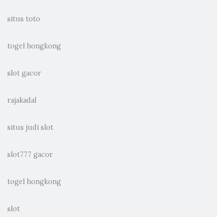
situs toto
togel hongkong
slot gacor
rajakadal
situs judi slot
slot777 gacor
togel hongkong
slot