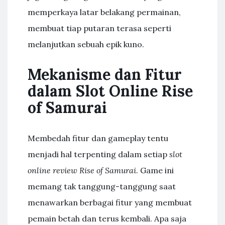
memperkaya latar belakang permainan,
membuat tiap putaran terasa seperti
melanjutkan sebuah epik kuno.
Mekanisme dan Fitur
dalam Slot Online Rise
of Samurai
Membedah fitur dan gameplay tentu
menjadi hal terpenting dalam setiap
slot
online review Rise of Samurai
. Game ini
memang tak tanggung-tanggung saat
menawarkan berbagai fitur yang membuat
pemain betah dan terus kembali. Apa saja