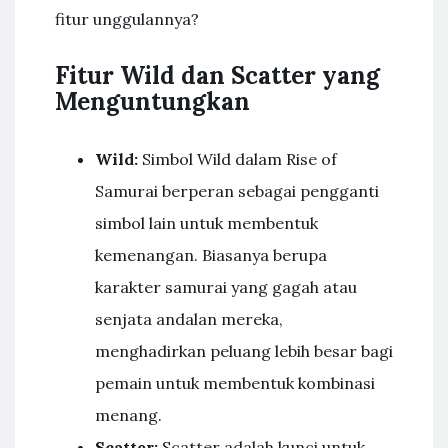
fitur unggulannya?
Fitur Wild dan Scatter yang
Menguntungkan
Wild:
Simbol Wild dalam Rise of
Samurai berperan sebagai pengganti
simbol lain untuk membentuk
kemenangan. Biasanya berupa
karakter samurai yang gagah atau
senjata andalan mereka,
menghadirkan peluang lebih besar bagi
pemain untuk membentuk kombinasi
menang.
Scatter:
Scatter adalah kunci untuk