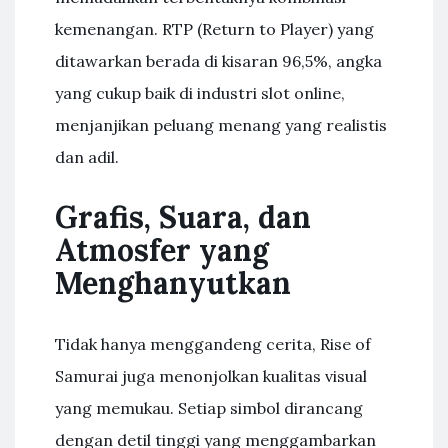
kemenangan. RTP (Return to Player) yang
ditawarkan berada di kisaran 96,5%, angka
yang cukup baik di industri slot online,
menjanjikan peluang menang yang realistis
dan adil.
Grafis, Suara, dan
Atmosfer yang
Menghanyutkan
Tidak hanya menggandeng cerita, Rise of
Samurai juga menonjolkan kualitas visual
yang memukau. Setiap simbol dirancang
dengan detil tinggi yang menggambarkan