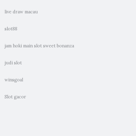
live draw macau
slot88
jam hoki main slot sweet bonanza
judi slot
winsgoal
Slot gacor