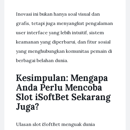
Inovasi ini bukan hanya soal visual dan
grafis, tetapi juga menyangkut pengalaman
user interface yang lebih intuitif, sistem
keamanan yang diperbarui, dan fitur sosial
yang menghubungkan komunitas pemain di
berbagai belahan dunia.
Kesimpulan: Mengapa
Anda Perlu Mencoba
Slot iSoftBet Sekarang
Juga?
Ulasan slot iSoftBet menguak dunia