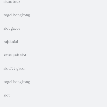
situs toto
togel hongkong
slot gacor
rajakadal
situs judi slot
slot777 gacor
togel hongkong
slot