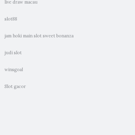
live draw macau
slot88
jam hoki main slot sweet bonanza
judi slot
winsgoal
Slot gacor