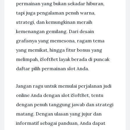
permainan yang bukan sekadar hiburan,
tapi juga pengalaman penuh warna,
strategi, dan kemungkinan meraih
kemenangan gemilang. Dari desain
grafisnya yang memesona, ragam tema
yang memikat, hingga fitur bonus yang
melimpah, iSoftBet layak berada di puncak
daftar pilih permainan slot Anda.
Jangan ragu untuk memulai perjalanan judi
online Anda dengan slot iSoftBet, tentu
dengan penuh tanggung jawab dan strategi
matang. Dengan ulasan yang jujur dan
informatif sebagai panduan, Anda dapat