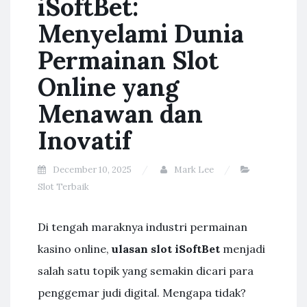
iSoftBet:
Menyelami Dunia
Permainan Slot
Online yang
Menawan dan
Inovatif
December 10, 2025
Mark Lee
Slot Terbaik
Di tengah maraknya industri permainan
kasino online,
ulasan slot iSoftBet
menjadi
salah satu topik yang semakin dicari para
penggemar judi digital. Mengapa tidak?