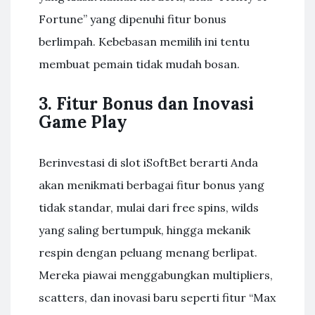
Fortune” yang dipenuhi fitur bonus
berlimpah. Kebebasan memilih ini tentu
membuat pemain tidak mudah bosan.
3. Fitur Bonus dan Inovasi
Game Play
Berinvestasi di slot iSoftBet berarti Anda
akan menikmati berbagai fitur bonus yang
tidak standar, mulai dari free spins, wilds
yang saling bertumpuk, hingga mekanik
respin dengan peluang menang berlipat.
Mereka piawai menggabungkan multipliers,
scatters, dan inovasi baru seperti fitur “Max