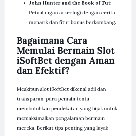
John Hunter and the Book of Tut
:
Petualangan arkeologi dengan cerita
menarik dan fitur bonus berkembang.
Bagaimana Cara
Memulai Bermain Slot
iSoftBet dengan Aman
dan Efektif?
Meskipun slot iSoftBet dikenal adil dan
transparan, para pemain tentu
membutuhkan pendekatan yang bijak untuk
memaksimalkan pengalaman bermain
mereka. Berikut tips penting yang layak