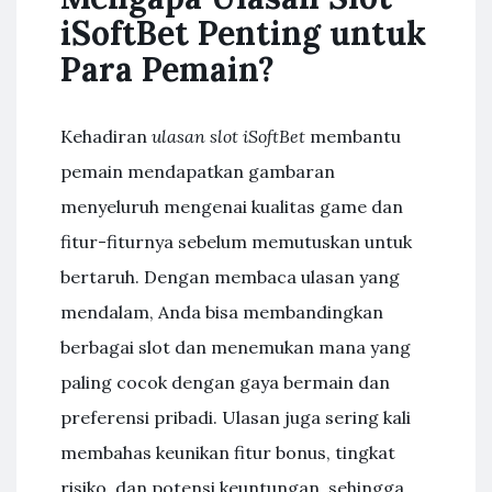
iSoftBet Penting untuk
Para Pemain?
Kehadiran
ulasan slot iSoftBet
membantu
pemain mendapatkan gambaran
menyeluruh mengenai kualitas game dan
fitur-fiturnya sebelum memutuskan untuk
bertaruh. Dengan membaca ulasan yang
mendalam, Anda bisa membandingkan
berbagai slot dan menemukan mana yang
paling cocok dengan gaya bermain dan
preferensi pribadi. Ulasan juga sering kali
membahas keunikan fitur bonus, tingkat
risiko, dan potensi keuntungan, sehingga