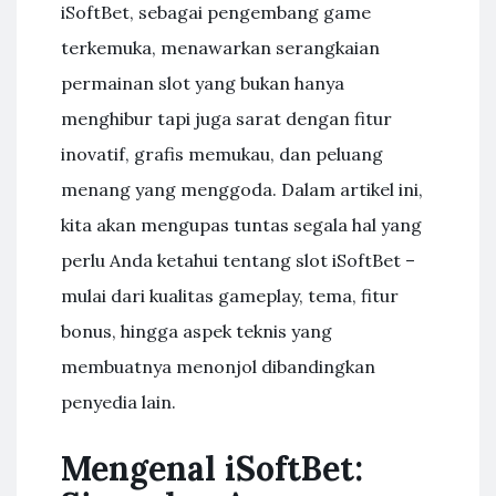
iSoftBet, sebagai pengembang game
terkemuka, menawarkan serangkaian
permainan slot yang bukan hanya
menghibur tapi juga sarat dengan fitur
inovatif, grafis memukau, dan peluang
menang yang menggoda. Dalam artikel ini,
kita akan mengupas tuntas segala hal yang
perlu Anda ketahui tentang slot iSoftBet –
mulai dari kualitas gameplay, tema, fitur
bonus, hingga aspek teknis yang
membuatnya menonjol dibandingkan
penyedia lain.
Mengenal iSoftBet: