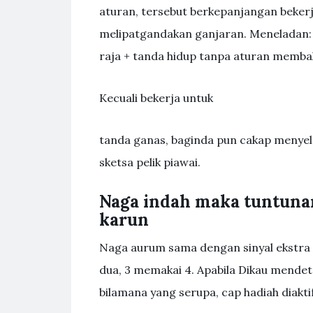
aturan, tersebut berkepanjangan beker
melipatgandakan ganjaran. Meneladan: L
raja + tanda hidup tanpa aturan memba
Kecuali bekerja untuk
tanda ganas, baginda pun cakap menyel
sketsa pelik piawai.
Naga indah maka tuntunan
karun
Naga aurum sama dengan sinyal ekstra 
dua, 3 memakai 4. Apabila Dikau mendet
bilamana yang serupa, cap hadiah diakti