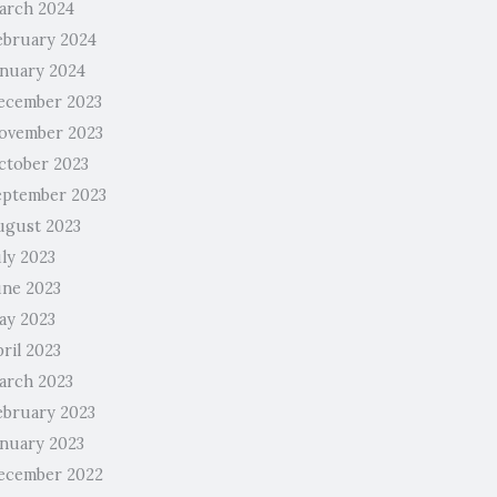
arch 2024
ebruary 2024
anuary 2024
ecember 2023
ovember 2023
ctober 2023
eptember 2023
ugust 2023
uly 2023
une 2023
ay 2023
ril 2023
arch 2023
ebruary 2023
anuary 2023
ecember 2022