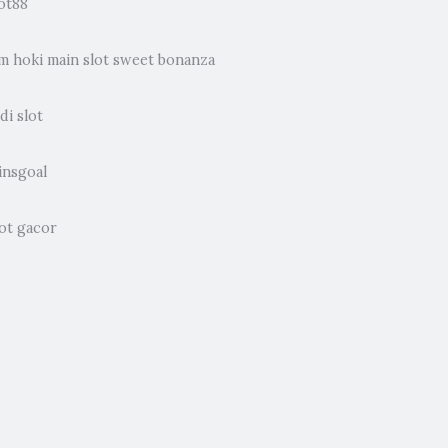
ot88
am hoki main slot sweet bonanza
di slot
insgoal
lot gacor