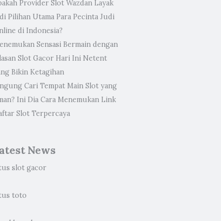
pakah Provider Slot Wazdan Layak
di Pilihan Utama Para Pecinta Judi
nline di Indonesia?
enemukan Sensasi Bermain dengan
asan Slot Gacor Hari Ini Netent
ang Bikin Ketagihan
ingung Cari Tempat Main Slot yang
man? Ini Dia Cara Menemukan Link
aftar Slot Terpercaya
atest News
tus slot gacor
tus toto