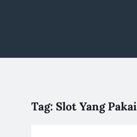
Tag:
Slot Yang Pakai