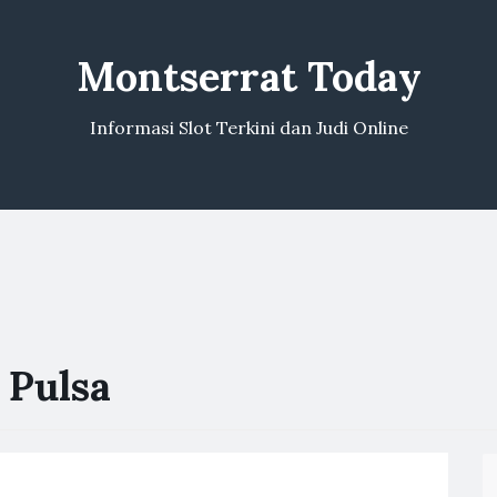
Montserrat Today
Informasi Slot Terkini dan Judi Online
 Pulsa