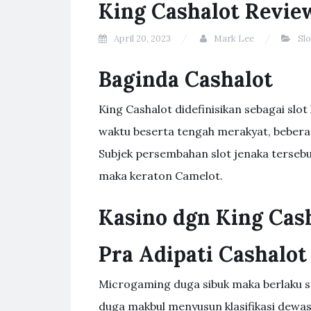
King Cashalot Revie
April 20, 2023
Mark Lee
Sl
Baginda Cashalot
King Cashalot didefinisikan sebagai sl
waktu beserta tengah merakyat, bebera
Subjek persembahan slot jenaka tersebut
maka keraton Camelot.
Kasino dgn King Cas
Pra Adipati Cashalot
Microgaming duga sibuk maka berlaku s
duga makbul menyusun klasifikasi dewa