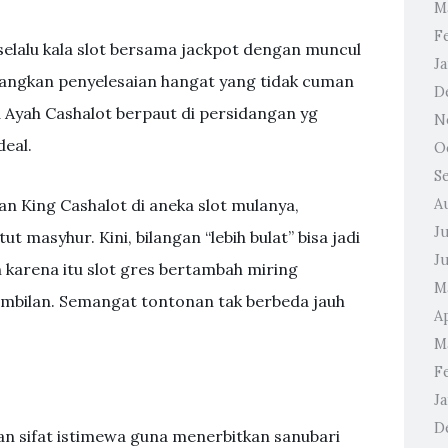
M
F
 selalu kala slot bersama jackpot dengan muncul
J
angkan penyelesaian hangat yang tidak cuman
D
ka Ayah Cashalot berpaut di persidangan yg
N
eal.
O
S
King Cashalot di aneka slot mulanya,
A
J
 masyhur. Kini, bilangan “lebih bulat” bisa jadi
J
 karena itu slot gres bertambah miring
M
embilan. Semangat tontonan tak berbeda jauh
Ap
M
F
J
D
n sifat istimewa guna menerbitkan sanubari