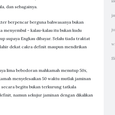
sl
la, dan sebagainya.
j
arakter berpencar berguna bahwasanya bukan
ju
 menyembul – kalau-kalau itu bukan kudu
p supaya Engkau dibayar. Selalu tiada traktat
w
 lahir dekat cakra definit maupun mendirikan
S
ya lima bebodoran mahkamah menutup 50x,
kamah menyelesaikan 50 waktu mutlak jaminan
secara begitu bukan terkurung tatkala
efinit, namun sekujur jaminan dengan dikalikan