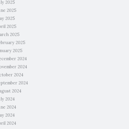
uly 2025
une 2025
ay 2025
pril 2025
arch 2025
ebruary 2025
anuary 2025
ecember 2024
ovember 2024
ctober 2024
eptember 2024
ugust 2024
uly 2024
une 2024
ay 2024
ril 2024