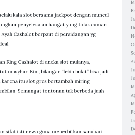
M
F
 selalu kala slot bersama jackpot dengan muncul
J
angkan penyelesaian hangat yang tidak cuman
D
ka Ayah Cashalot berpaut di persidangan yg
N
eal.
O
S
King Cashalot di aneka slot mulanya,
A
J
 masyhur. Kini, bilangan “lebih bulat” bisa jadi
J
 karena itu slot gres bertambah miring
M
embilan. Semangat tontonan tak berbeda jauh
Ap
M
F
J
D
n sifat istimewa guna menerbitkan sanubari