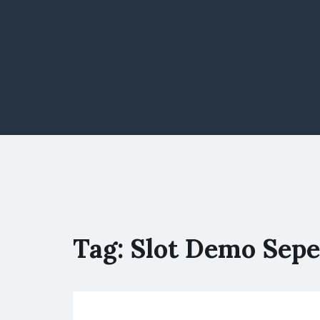
Tag:
Slot Demo Seper