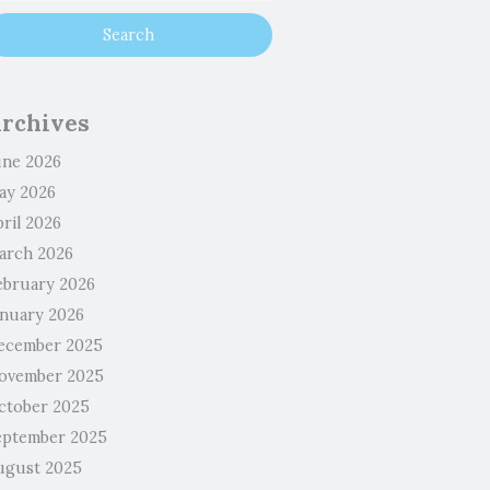
rchives
une 2026
ay 2026
ril 2026
arch 2026
ebruary 2026
anuary 2026
ecember 2025
ovember 2025
ctober 2025
eptember 2025
ugust 2025