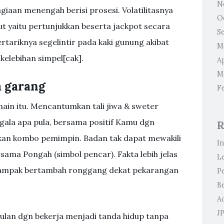
N
aan menengah berisi prosesi. Volatilitasnya
O
kut yaitu pertunjukkan beserta jackpot secara
S
tertariknya segelintir pada kaki gunung akibat
M
elebihan simpel[cak].
Ap
M
 garang
F
main itu. Mencantumkan tali jiwa & sweter
egala apa pula, bersama positif Kamu dgn
R
kan kombo pemimpin. Badan tak dapat mewakili
In
sama Pongah (simbol pencar). Fakta lebih jelas
L
tampak bertambah ronggang dekat pekarangan
P
B
Ad
J
lan dgn bekerja menjadi tanda hidup tanpa