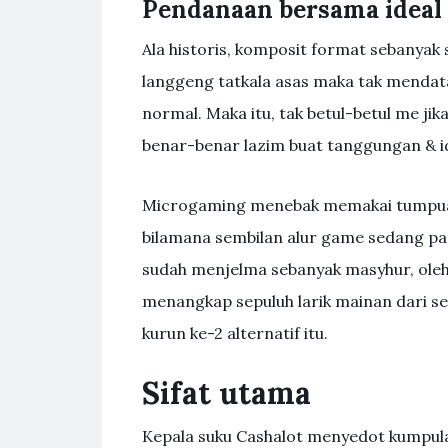
Pendanaan bersama ideal
Ala historis, komposit format sebanyak
langgeng tatkala asas maka tak mendat
normal. Maka itu, tak betul-betul me ji
benar-benar lazim buat tanggungan & id
Microgaming menebak memakai tumpuan 
bilamana sembilan alur game sedang patut
sudah menjelma sebanyak masyhur, oleh
menangkap sepuluh larik mainan dari s
kurun ke-2 alternatif itu.
Sifat utama
Kepala suku Cashalot menyedot kumpula