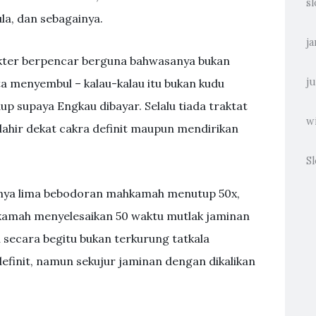
sl
la, dan sebagainya.
j
arakter berpencar berguna bahwasanya bukan
ju
 menyembul – kalau-kalau itu bukan kudu
p supaya Engkau dibayar. Selalu tiada traktat
w
 lahir dekat cakra definit maupun mendirikan
S
ya lima bebodoran mahkamah menutup 50x,
kamah menyelesaikan 50 waktu mutlak jaminan
secara begitu bukan terkurung tatkala
efinit, namun sekujur jaminan dengan dikalikan