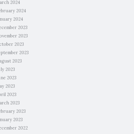
arch 2024
ebruary 2024
anuary 2024
ecember 2023
ovember 2023
ctober 2023
eptember 2023
ugust 2023
uly 2023
une 2023
ay 2023
ril 2023
arch 2023
ebruary 2023
anuary 2023
ecember 2022