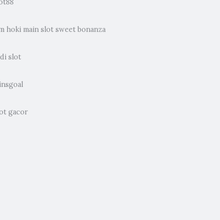
ot88
am hoki main slot sweet bonanza
di slot
insgoal
lot gacor