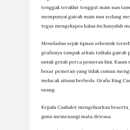
tonggak terakhir tenggat main nan tam
mempunyai gairah main nun sedang me
tegas mengekspos kalau itu hanyalah ma
Meneladan sejak tipuan sebentuk terseb
grafisnya tampak arkais tatkala gaira
untuk getah perca pemeran kini. Kaum m
besar pemeran yang tidak cuman mengam
melacak situasi berbeda. Grafis King Cas
usang.
Kepala Cashalot mengeluarkan beserta j
guna memenangi mata dewasa.