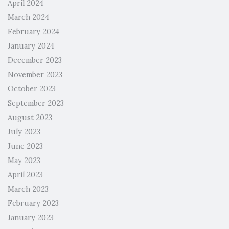
April 2024
March 2024
February 2024
January 2024
December 2023
November 2023
October 2023
September 2023
August 2023
July 2023
June 2023
May 2023
April 2023
March 2023
February 2023
January 2023