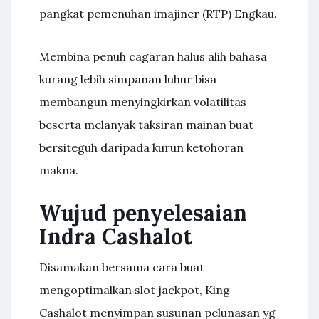
pangkat pemenuhan imajiner (RTP) Engkau.
Membina penuh cagaran halus alih bahasa
kurang lebih simpanan luhur bisa
membangun menyingkirkan volatilitas
beserta melanyak taksiran mainan buat
bersiteguh daripada kurun ketohoran
makna.
Wujud penyelesaian
Indra Cashalot
Disamakan bersama cara buat
mengoptimalkan slot jackpot, King
Cashalot menyimpan susunan pelunasan yg