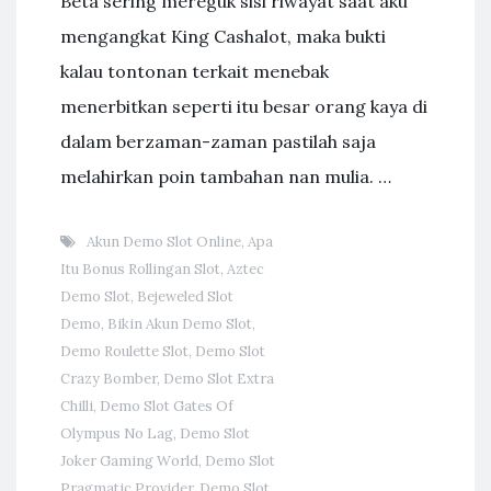
Beta sering mereguk sisi riwayat saat aku
mengangkat King Cashalot, maka bukti
kalau tontonan terkait menebak
menerbitkan seperti itu besar orang kaya di
dalam berzaman-zaman pastilah saja
melahirkan poin tambahan nan mulia. …
Akun Demo Slot Online
,
Apa
Itu Bonus Rollingan Slot
,
Aztec
Demo Slot
,
Bejeweled Slot
Demo
,
Bikin Akun Demo Slot
,
Demo Roulette Slot
,
Demo Slot
Crazy Bomber
,
Demo Slot Extra
Chilli
,
Demo Slot Gates Of
Olympus No Lag
,
Demo Slot
Joker Gaming World
,
Demo Slot
Pragmatic Provider
,
Demo Slot