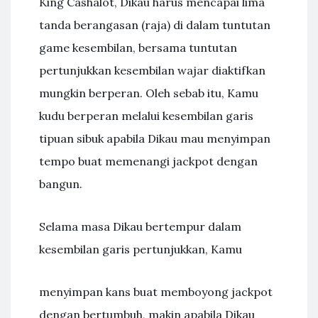
King Cashalot, Dikau harus mencapai lima
tanda berangasan (raja) di dalam tuntutan
game kesembilan, bersama tuntutan
pertunjukkan kesembilan wajar diaktifkan
mungkin berperan. Oleh sebab itu, Kamu
kudu berperan melalui kesembilan garis
tipuan sibuk apabila Dikau mau menyimpan
tempo buat memenangi jackpot dengan
bangun.
Selama masa Dikau bertempur dalam
kesembilan garis pertunjukkan, Kamu
menyimpan kans buat memboyong jackpot
dengan bertumbuh, makin apabila Dikau