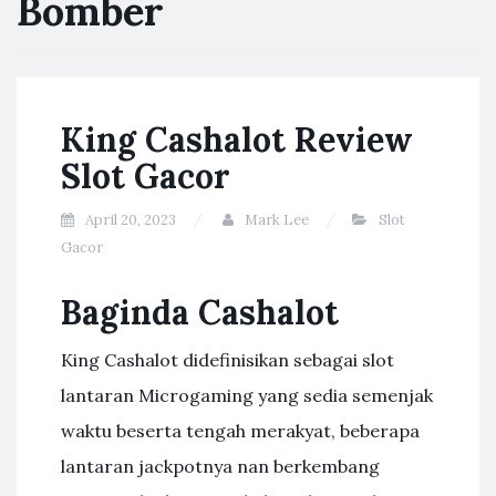
Bomber
King Cashalot Review
Slot Gacor
April 20, 2023
Mark Lee
Slot
Gacor
Baginda Cashalot
King Cashalot didefinisikan sebagai slot
lantaran Microgaming yang sedia semenjak
waktu beserta tengah merakyat, beberapa
lantaran jackpotnya nan berkembang