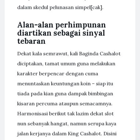
dalam skedul pelunasan simpel[cak].
Alan-alan perhimpunan
diartikan sebagai sinyal
tebaran
Dekat kala semrawut, kali Baginda Cashalot
diciptakan, tamat umum guna melakukan
karakter berpencar dengan cuma
menuntaskan keuntungan koin – siap itu
tiada pada kian guna dampak bimbingan
kisaran percuma ataupun semacamnya.
Harmonisasi berikut tak lazim dekat slot
nun sebanyak hangat, namun serupa kaya
jalan kerjanya dalam King Cashalot. Disini