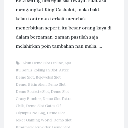
Beta sering mereguk sisi riwayat saat aku
mengangkat King Cashalot, maka bukti
kalau tontonan terkait menebak
menerbitkan seperti itu besar orang kaya di
dalam berzaman-zaman pastilah saja
melahirkan poin tambahan nan mulia. …
Akun Demo Slot Online
,
Apa
Itu Bonus Rollingan Slot
,
Aztec
Demo Slot
,
Bejeweled Slot
Demo
,
Bikin Akun Demo Slot
,
Demo Roulette Slot
,
Demo Slot
Crazy Bomber
,
Demo Slot Extra
Chilli
,
Demo Slot Gates Of
Olympus No Lag
,
Demo Slot
Joker Gaming World
,
Demo Slot
Pragmatic Provider
,
Demo Slot