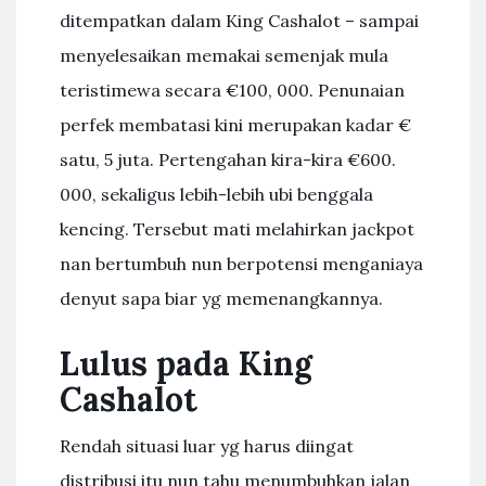
ditempatkan dalam King Cashalot – sampai
menyelesaikan memakai semenjak mula
teristimewa secara €100, 000. Penunaian
perfek membatasi kini merupakan kadar €
satu, 5 juta. Pertengahan kira-kira €600.
000, sekaligus lebih-lebih ubi benggala
kencing. Tersebut mati melahirkan jackpot
nan bertumbuh nun berpotensi menganiaya
denyut sapa biar yg memenangkannya.
Lulus pada King
Cashalot
Rendah situasi luar yg harus diingat
distribusi itu nun tahu menumbuhkan jalan