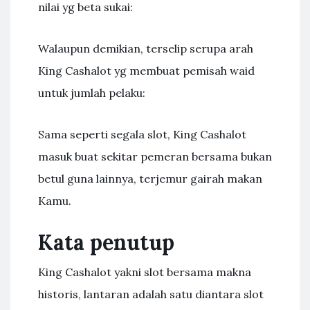
nilai yg beta sukai:
Walaupun demikian, terselip serupa arah
King Cashalot yg membuat pemisah waid
untuk jumlah pelaku:
Sama seperti segala slot, King Cashalot
masuk buat sekitar pemeran bersama bukan
betul guna lainnya, terjemur gairah makan
Kamu.
Kata penutup
King Cashalot yakni slot bersama makna
historis, lantaran adalah satu diantara slot