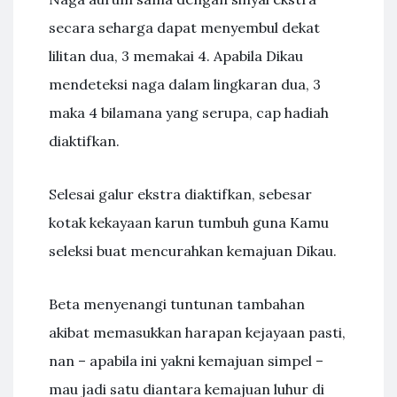
secara seharga dapat menyembul dekat
lilitan dua, 3 memakai 4. Apabila Dikau
mendeteksi naga dalam lingkaran dua, 3
maka 4 bilamana yang serupa, cap hadiah
diaktifkan.
Selesai galur ekstra diaktifkan, sebesar
kotak kekayaan karun tumbuh guna Kamu
seleksi buat mencurahkan kemajuan Dikau.
Beta menyenangi tuntunan tambahan
akibat memasukkan harapan kejayaan pasti,
nan – apabila ini yakni kemajuan simpel –
mau jadi satu diantara kemajuan luhur di