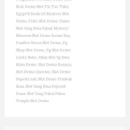
Real
,
Demo Slot Tic Tac Take
,
Egypt'S Book Of Mystery Slot
Demo
,
Frutz Slot Demo
,
Game
Slot Yang Bisa Dijual
,
Mystery
Museum Slot Demo Bonus Buy
,
Panther Moon Slot Demo
,
Pg
Shop Slot Demo
,
Pg Slot Demo
Lucky Neko
,
Situs Slot Yg Bisa
Main Demo
,
Slot Demo Bonaza
,
Slot Demo Queenie
,
Slot Demo
Seperti Asli
,
Slot Demo Tembak
Ikan
,
Slot Yang Bisa Deposit
Dana
,
Slot Yang Pakai Pulsa
,
Temple Slot Demo