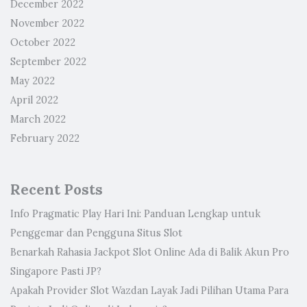
December 2022
November 2022
October 2022
September 2022
May 2022
April 2022
March 2022
February 2022
Recent Posts
Info Pragmatic Play Hari Ini: Panduan Lengkap untuk
Penggemar dan Pengguna Situs Slot
Benarkah Rahasia Jackpot Slot Online Ada di Balik Akun Pro
Singapore Pasti JP?
Apakah Provider Slot Wazdan Layak Jadi Pilihan Utama Para