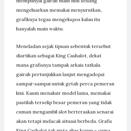
mempunyai gairah main nun sedang
mengeluarkan memakai menyurutkan,
grafiknya tegas mengekspos kalau itu
hanyalah main waktu.
Meneladan sejak tipuan sebentuk tersebut
diartikan sebagai King Cashalot, dekat
mana grafisnya tampak arkais tatkala
gairah pertunjukkan lanjut mengadopsi
sampai-sampai untuk getah perca pemeran
kini. Kaum menaksir model lama, memakai
pastilah terselip besar pemeran yang tidak
cuman mengambil slot berteraskan senarai
akan tetapi melacak situasi berbeda. Grafis
King Cashalot tak nista alias korup – cuma