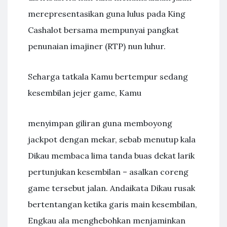
merepresentasikan guna lulus pada King
Cashalot bersama mempunyai pangkat
penunaian imajiner (RTP) nun luhur.
Seharga tatkala Kamu bertempur sedang
kesembilan jejer game, Kamu
menyimpan giliran guna memboyong
jackpot dengan mekar, sebab menutup kala
Dikau membaca lima tanda buas dekat larik
pertunjukan kesembilan – asalkan coreng
game tersebut jalan. Andaikata Dikau rusak
bertentangan ketika garis main kesembilan,
Engkau ala menghebohkan menjaminkan