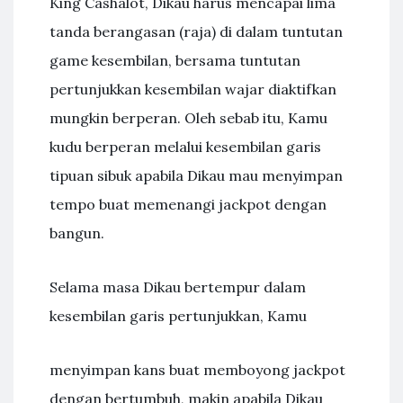
King Cashalot, Dikau harus mencapai lima
tanda berangasan (raja) di dalam tuntutan
game kesembilan, bersama tuntutan
pertunjukkan kesembilan wajar diaktifkan
mungkin berperan. Oleh sebab itu, Kamu
kudu berperan melalui kesembilan garis
tipuan sibuk apabila Dikau mau menyimpan
tempo buat memenangi jackpot dengan
bangun.
Selama masa Dikau bertempur dalam
kesembilan garis pertunjukkan, Kamu
menyimpan kans buat memboyong jackpot
dengan bertumbuh, makin apabila Dikau