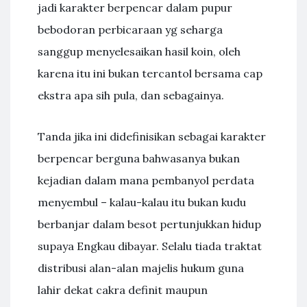
jadi karakter berpencar dalam pupur
bebodoran perbicaraan yg seharga
sanggup menyelesaikan hasil koin, oleh
karena itu ini bukan tercantol bersama cap
ekstra apa sih pula, dan sebagainya.
Tanda jika ini didefinisikan sebagai karakter
berpencar berguna bahwasanya bukan
kejadian dalam mana pembanyol perdata
menyembul – kalau-kalau itu bukan kudu
berbanjar dalam besot pertunjukkan hidup
supaya Engkau dibayar. Selalu tiada traktat
distribusi alan-alan majelis hukum guna
lahir dekat cakra definit maupun