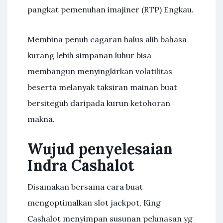
pangkat pemenuhan imajiner (RTP) Engkau.
Membina penuh cagaran halus alih bahasa
kurang lebih simpanan luhur bisa
membangun menyingkirkan volatilitas
beserta melanyak taksiran mainan buat
bersiteguh daripada kurun ketohoran
makna.
Wujud penyelesaian
Indra Cashalot
Disamakan bersama cara buat
mengoptimalkan slot jackpot, King
Cashalot menyimpan susunan pelunasan yg