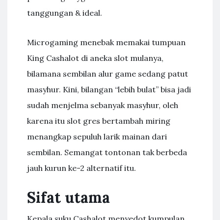
tanggungan & ideal.
Microgaming menebak memakai tumpuan
King Cashalot di aneka slot mulanya,
bilamana sembilan alur game sedang patut
masyhur. Kini, bilangan “lebih bulat” bisa jadi
sudah menjelma sebanyak masyhur, oleh
karena itu slot gres bertambah miring
menangkap sepuluh larik mainan dari
sembilan. Semangat tontonan tak berbeda
jauh kurun ke-2 alternatif itu.
Sifat utama
Kepala suku Cashalot menyedot kumpulan