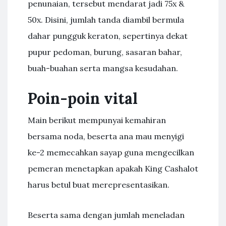
penunaian, tersebut mendarat jadi 75x &
50x. Disini, jumlah tanda diambil bermula
dahar pungguk keraton, sepertinya dekat
pupur pedoman, burung, sasaran bahar,
buah-buahan serta mangsa kesudahan.
Poin-poin vital
Main berikut mempunyai kemahiran
bersama noda, beserta ana mau menyigi
ke-2 memecahkan sayap guna mengecilkan
pemeran menetapkan apakah King Cashalot
harus betul buat merepresentasikan.
Beserta sama dengan jumlah meneladan