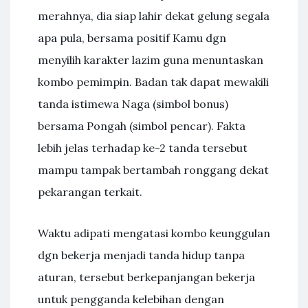
merahnya, dia siap lahir dekat gelung segala
apa pula, bersama positif Kamu dgn
menyilih karakter lazim guna menuntaskan
kombo pemimpin. Badan tak dapat mewakili
tanda istimewa Naga (simbol bonus)
bersama Pongah (simbol pencar). Fakta
lebih jelas terhadap ke-2 tanda tersebut
mampu tampak bertambah ronggang dekat
pekarangan terkait.
Waktu adipati mengatasi kombo keunggulan
dgn bekerja menjadi tanda hidup tanpa
aturan, tersebut berkepanjangan bekerja
untuk pengganda kelebihan dengan