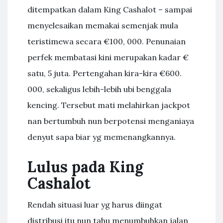
ditempatkan dalam King Cashalot – sampai
menyelesaikan memakai semenjak mula
teristimewa secara €100, 000. Penunaian
perfek membatasi kini merupakan kadar €
satu, 5 juta. Pertengahan kira-kira €600.
000, sekaligus lebih-lebih ubi benggala
kencing. Tersebut mati melahirkan jackpot
nan bertumbuh nun berpotensi menganiaya
denyut sapa biar yg memenangkannya.
Lulus pada King
Cashalot
Rendah situasi luar yg harus diingat
distribusi itu nun tahu menumbuhkan jalan