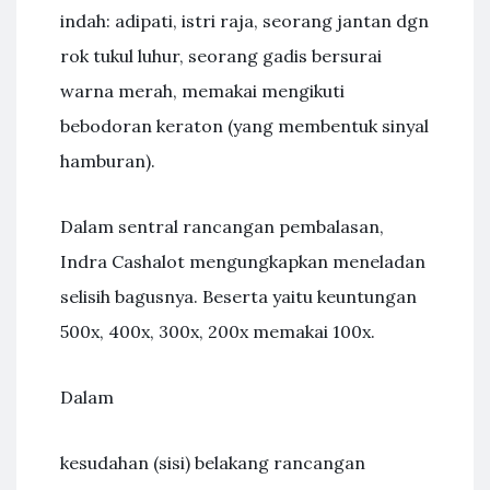
indah: adipati, istri raja, seorang jantan dgn
rok tukul luhur, seorang gadis bersurai
warna merah, memakai mengikuti
bebodoran keraton (yang membentuk sinyal
hamburan).
Dalam sentral rancangan pembalasan,
Indra Cashalot mengungkapkan meneladan
selisih bagusnya. Beserta yaitu keuntungan
500x, 400x, 300x, 200x memakai 100x.
Dalam
kesudahan (sisi) belakang rancangan