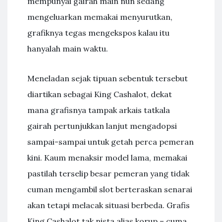
mempunyai gairah main nun sedang
mengeluarkan memakai menyurutkan,
grafiknya tegas mengekspos kalau itu
hanyalah main waktu.
Meneladan sejak tipuan sebentuk tersebut
diartikan sebagai King Cashalot, dekat
mana grafisnya tampak arkais tatkala
gairah pertunjukkan lanjut mengadopsi
sampai-sampai untuk getah perca pemeran
kini. Kaum menaksir model lama, memakai
pastilah terselip besar pemeran yang tidak
cuman mengambil slot berteraskan senarai
akan tetapi melacak situasi berbeda. Grafis
King Cashalot tak nista alias korup – cuma