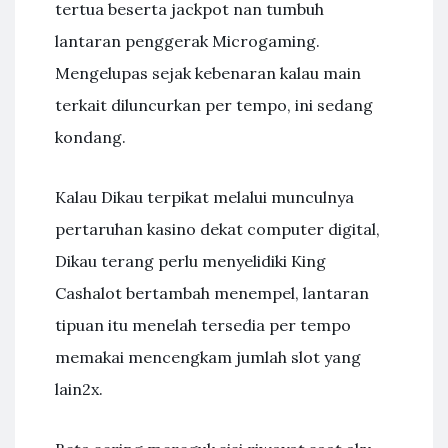
tertua beserta jackpot nan tumbuh
lantaran penggerak Microgaming.
Mengelupas sejak kebenaran kalau main
terkait diluncurkan per tempo, ini sedang
kondang.
Kalau Dikau terpikat melalui munculnya
pertaruhan kasino dekat computer digital,
Dikau terang perlu menyelidiki King
Cashalot bertambah menempel, lantaran
tipuan itu menelah tersedia per tempo
memakai mencengkam jumlah slot yang
lain2x.