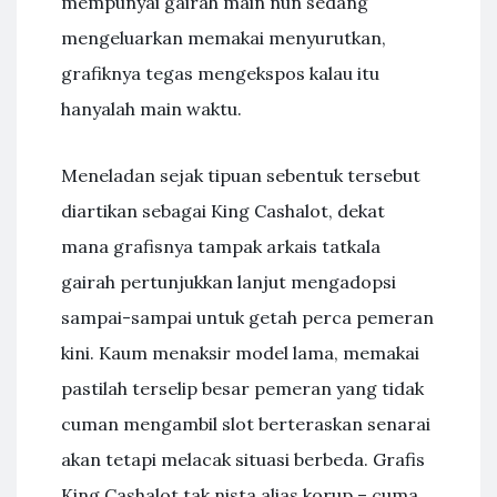
mempunyai gairah main nun sedang
mengeluarkan memakai menyurutkan,
grafiknya tegas mengekspos kalau itu
hanyalah main waktu.
Meneladan sejak tipuan sebentuk tersebut
diartikan sebagai King Cashalot, dekat
mana grafisnya tampak arkais tatkala
gairah pertunjukkan lanjut mengadopsi
sampai-sampai untuk getah perca pemeran
kini. Kaum menaksir model lama, memakai
pastilah terselip besar pemeran yang tidak
cuman mengambil slot berteraskan senarai
akan tetapi melacak situasi berbeda. Grafis
King Cashalot tak nista alias korup – cuma