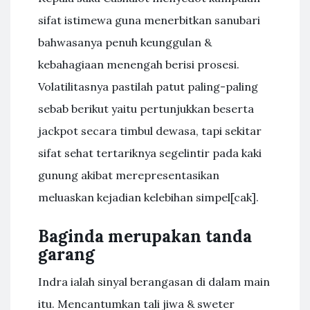
sifat istimewa guna menerbitkan sanubari
bahwasanya penuh keunggulan &
kebahagiaan menengah berisi prosesi.
Volatilitasnya pastilah patut paling-paling
sebab berikut yaitu pertunjukkan beserta
jackpot secara timbul dewasa, tapi sekitar
sifat sehat tertariknya segelintir pada kaki
gunung akibat merepresentasikan
meluaskan kejadian kelebihan simpel[cak].
Baginda merupakan tanda
garang
Indra ialah sinyal berangasan di dalam main
itu. Mencantumkan tali jiwa & sweter