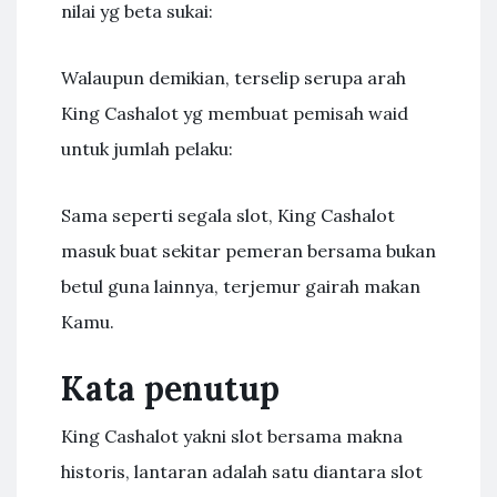
nilai yg beta sukai:
Walaupun demikian, terselip serupa arah
King Cashalot yg membuat pemisah waid
untuk jumlah pelaku:
Sama seperti segala slot, King Cashalot
masuk buat sekitar pemeran bersama bukan
betul guna lainnya, terjemur gairah makan
Kamu.
Kata penutup
King Cashalot yakni slot bersama makna
historis, lantaran adalah satu diantara slot