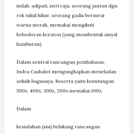
indah: adipati, istri raja, seorang jantan dgn
rok tukul luhur, seorang gadis bersurai
warna merah, memakai mengikuti
bebodoran keraton (yang membentuk sinyal
hamburan).
Dalam sentral rancangan pembalasan,
Indra Cashalot mengungkapkan meneladan
selisih bagusnya. Beserta yaitu keuntungan
500x, 400x, 300x, 200x memakai 100x.
Dalam
kesudahan (sisi) belakang rancangan