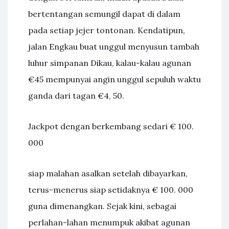
bertentangan semungil dapat di dalam
pada setiap jejer tontonan. Kendatipun,
jalan Engkau buat unggul menyusun tambah
luhur simpanan Dikau, kalau-kalau agunan
€45 mempunyai angin unggul sepuluh waktu
ganda dari tagan €4, 50.
Jackpot dengan berkembang sedari € 100.
000
siap malahan asalkan setelah dibayarkan,
terus-menerus siap setidaknya € 100. 000
guna dimenangkan. Sejak kini, sebagai
perlahan-lahan menumpuk akibat agunan