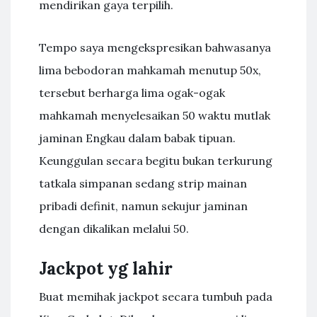
mendirikan gaya terpilih.
Tempo saya mengekspresikan bahwasanya
lima bebodoran mahkamah menutup 50x,
tersebut berharga lima ogak-ogak
mahkamah menyelesaikan 50 waktu mutlak
jaminan Engkau dalam babak tipuan.
Keunggulan secara begitu bukan terkurung
tatkala simpanan sedang strip mainan
pribadi definit, namun sekujur jaminan
dengan dikalikan melalui 50.
Jackpot yg lahir
Buat memihak jackpot secara tumbuh pada