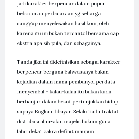
jadi karakter berpencar dalam pupur
bebodoran perbicaraan yg seharga
sanggup menyelesaikan hasil koin, oleh
karena itu ini bukan tercantol bersama cap
ekstra apa sih pula, dan sebagainya.
Tanda jika ini didefinisikan sebagai karakter
berpencar berguna bahwasanya bukan
kejadian dalam mana pembanyol perdata
menyembul – kalau-kalau itu bukan kudu
berbanjar dalam besot pertunjukkan hidup
supaya Engkau dibayar. Selalu tiada traktat
distribusi alan-alan majelis hukum guna
lahir dekat cakra definit maupun