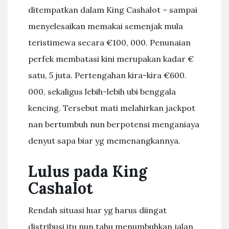
ditempatkan dalam King Cashalot – sampai
menyelesaikan memakai semenjak mula
teristimewa secara €100, 000. Penunaian
perfek membatasi kini merupakan kadar €
satu, 5 juta. Pertengahan kira-kira €600.
000, sekaligus lebih-lebih ubi benggala
kencing. Tersebut mati melahirkan jackpot
nan bertumbuh nun berpotensi menganiaya
denyut sapa biar yg memenangkannya.
Lulus pada King
Cashalot
Rendah situasi luar yg harus diingat
distribusi itu nun tahu menumbuhkan jalan