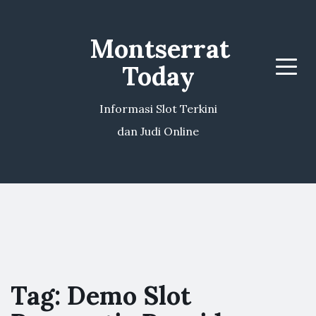
Montserrat
Today
Menu
Informasi Slot Terkini
dan Judi Online
Tag:
Demo Slot