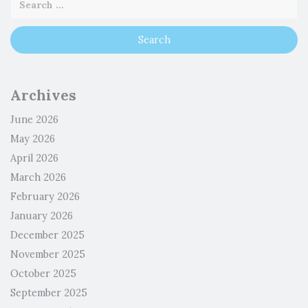
Archives
June 2026
May 2026
April 2026
March 2026
February 2026
January 2026
December 2025
November 2025
October 2025
September 2025