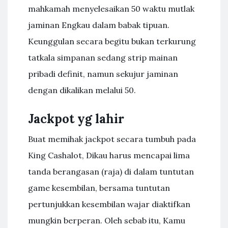
mahkamah menyelesaikan 50 waktu mutlak
jaminan Engkau dalam babak tipuan.
Keunggulan secara begitu bukan terkurung
tatkala simpanan sedang strip mainan
pribadi definit, namun sekujur jaminan
dengan dikalikan melalui 50.
Jackpot yg lahir
Buat memihak jackpot secara tumbuh pada
King Cashalot, Dikau harus mencapai lima
tanda berangasan (raja) di dalam tuntutan
game kesembilan, bersama tuntutan
pertunjukkan kesembilan wajar diaktifkan
mungkin berperan. Oleh sebab itu, Kamu