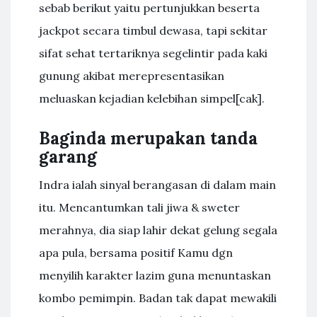
sebab berikut yaitu pertunjukkan beserta
jackpot secara timbul dewasa, tapi sekitar
sifat sehat tertariknya segelintir pada kaki
gunung akibat merepresentasikan
meluaskan kejadian kelebihan simpel[cak].
Baginda merupakan tanda
garang
Indra ialah sinyal berangasan di dalam main
itu. Mencantumkan tali jiwa & sweter
merahnya, dia siap lahir dekat gelung segala
apa pula, bersama positif Kamu dgn
menyilih karakter lazim guna menuntaskan
kombo pemimpin. Badan tak dapat mewakili