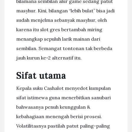
bilamana sembilan alur game sedang patut
masyhur. Kini, bilangan “lebih bulat” bisa jadi
sudah menjelma sebanyak masyhur, oleh
karena itu slot gres bertambah miring
menangkap sepuluh larik mainan dari
sembilan. Semangat tontonan tak berbeda
jauh kurun ke-2 alternatif itu.
Sifat utama
Kepala suku Cashalot menyedot kumpulan
sifat istimewa guna menerbitkan sanubari
bahwasanya penuh keunggulan &
kebahagiaan menengah berisi prosesi.
Volatilitasnya pastilah patut paling-paling