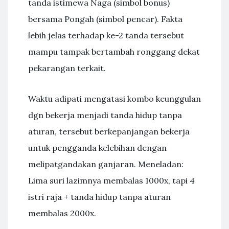
tanda istimewa Naga (simbol bonus)
bersama Pongah (simbol pencar). Fakta
lebih jelas terhadap ke-2 tanda tersebut
mampu tampak bertambah ronggang dekat
pekarangan terkait.
Waktu adipati mengatasi kombo keunggulan
dgn bekerja menjadi tanda hidup tanpa
aturan, tersebut berkepanjangan bekerja
untuk pengganda kelebihan dengan
melipatgandakan ganjaran. Meneladan:
Lima suri lazimnya membalas 1000x, tapi 4
istri raja + tanda hidup tanpa aturan
membalas 2000x.