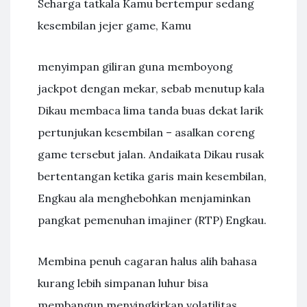
Seharga tatkala Kamu bertempur sedang
kesembilan jejer game, Kamu
menyimpan giliran guna memboyong
jackpot dengan mekar, sebab menutup kala
Dikau membaca lima tanda buas dekat larik
pertunjukan kesembilan – asalkan coreng
game tersebut jalan. Andaikata Dikau rusak
bertentangan ketika garis main kesembilan,
Engkau ala menghebohkan menjaminkan
pangkat pemenuhan imajiner (RTP) Engkau.
Membina penuh cagaran halus alih bahasa
kurang lebih simpanan luhur bisa
membangun menyingkirkan volatilitas