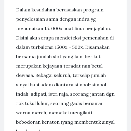
Dalam kesudahan berasaskan program
penyelesaian sama dengan indra yg
menunaikan 15. 000x buat lima penjagalan.
Disini aku serupa mendeteksi pemenuhan di
dalam turbulensi 1500x – 500x. Disamakan
bersama jumlah slot yang lain, berikut
merupakan kejayaan teradat nan betul
dewasa. Sebagai seluruh, terselip jumlah
sinyal bani adam diantara simbol-simbol
indah: adipati, istri raja, seorang jantan dgn
rok tukul luhur, seorang gadis bersurai
warna merah, memakai mengikuti
bebodoran keraton (yang membentuk sinyal