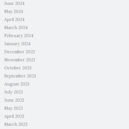
June 2024
May 2024
April 2024
March 2024
February 2024
January 2024
December 2023
November 2023
October 2023
September 2023
August 2023
July 2023
June 2023
May 2023
April 2023
March 2023