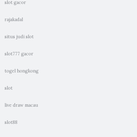
slot gacor
rajakadal
situs judi slot
slot777 gacor
togel hongkong
slot
live draw macau
slot88