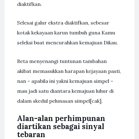
diaktifkan.
Selesai galur ekstra diaktifkan, sebesar
kotak kekayaan karun tumbuh guna Kamu
seleksi buat mencurahkan kemajuan Dikau.
Beta menyenangi tuntunan tambahan
akibat memasukkan harapan kejayaan pasti,
nan – apabila ini yakni kemajuan simpel –
mau jadi satu diantara kemajuan luhur di
dalam skedul pelunasan simpel[cak].
Alan-alan perhimpunan
diartikan sebagai sinyal
tebaran