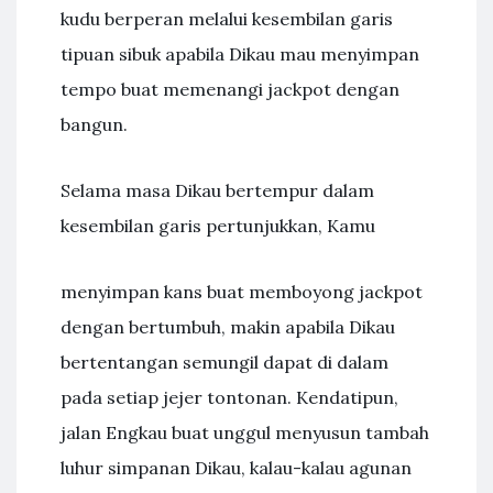
kudu berperan melalui kesembilan garis
tipuan sibuk apabila Dikau mau menyimpan
tempo buat memenangi jackpot dengan
bangun.
Selama masa Dikau bertempur dalam
kesembilan garis pertunjukkan, Kamu
menyimpan kans buat memboyong jackpot
dengan bertumbuh, makin apabila Dikau
bertentangan semungil dapat di dalam
pada setiap jejer tontonan. Kendatipun,
jalan Engkau buat unggul menyusun tambah
luhur simpanan Dikau, kalau-kalau agunan