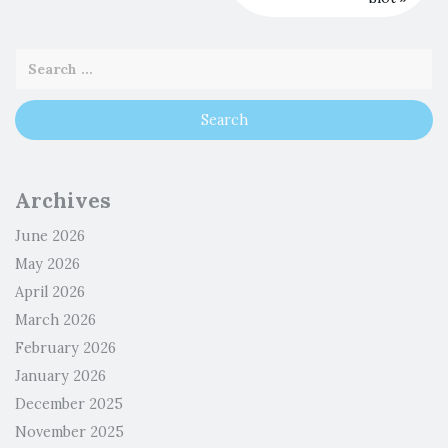
Archives
June 2026
May 2026
April 2026
March 2026
February 2026
January 2026
December 2025
November 2025