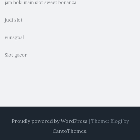
jam hoki main slot sweet bonanza
judi slot
winsgoal
Slot gacor
Proudly powered by WordPress
|
Theme: Blogi by
CantoThemes
.