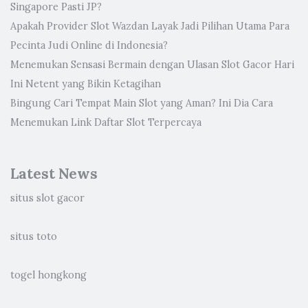
Singapore Pasti JP?
Apakah Provider Slot Wazdan Layak Jadi Pilihan Utama Para
Pecinta Judi Online di Indonesia?
Menemukan Sensasi Bermain dengan Ulasan Slot Gacor Hari
Ini Netent yang Bikin Ketagihan
Bingung Cari Tempat Main Slot yang Aman? Ini Dia Cara
Menemukan Link Daftar Slot Terpercaya
Latest News
situs slot gacor
situs toto
togel hongkong