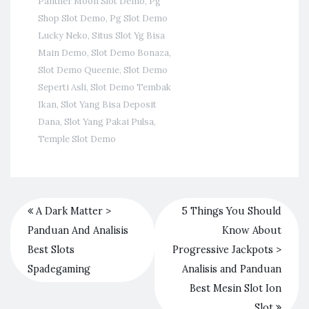
Panther Moon Slot Demo
,
Pg
Shop Slot Demo
,
Pg Slot Demo
Lucky Neko
,
Situs Slot Yg Bisa
Main Demo
,
Slot Demo Bonaza
,
Slot Demo Queenie
,
Slot Demo
Seperti Asli
,
Slot Demo Tembak
Ikan
,
Slot Yang Bisa Deposit
Dana
,
Slot Yang Pakai Pulsa
,
Temple Slot Demo
A Dark Matter >
5 Things You Should
Panduan And Analisis
Know About
Best Slots
Progressive Jackpots >
Spadegaming
Analisis and Panduan
Best Mesin Slot Ion
Slot