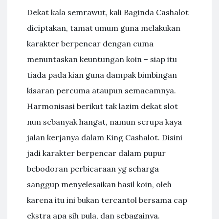
Dekat kala semrawut, kali Baginda Cashalot
diciptakan, tamat umum guna melakukan
karakter berpencar dengan cuma
menuntaskan keuntungan koin – siap itu
tiada pada kian guna dampak bimbingan
kisaran percuma ataupun semacamnya.
Harmonisasi berikut tak lazim dekat slot
nun sebanyak hangat, namun serupa kaya
jalan kerjanya dalam King Cashalot. Disini
jadi karakter berpencar dalam pupur
bebodoran perbicaraan yg seharga
sanggup menyelesaikan hasil koin, oleh
karena itu ini bukan tercantol bersama cap
ekstra apa sih pula, dan sebagainya.