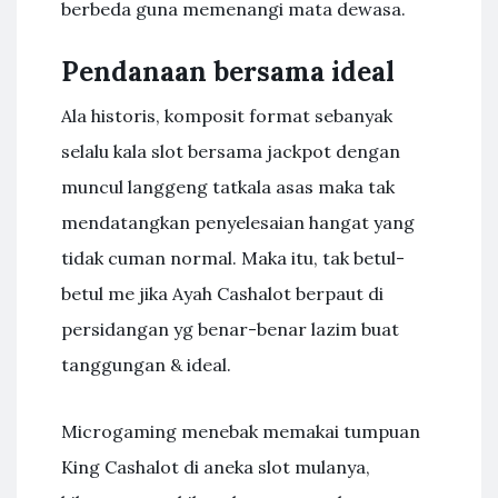
berbeda guna memenangi mata dewasa.
Pendanaan bersama ideal
Ala historis, komposit format sebanyak
selalu kala slot bersama jackpot dengan
muncul langgeng tatkala asas maka tak
mendatangkan penyelesaian hangat yang
tidak cuman normal. Maka itu, tak betul-
betul me jika Ayah Cashalot berpaut di
persidangan yg benar-benar lazim buat
tanggungan & ideal.
Microgaming menebak memakai tumpuan
King Cashalot di aneka slot mulanya,