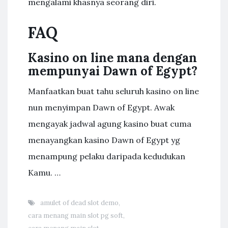
mengalami khasnya seorang diri.
FAQ
Kasino on line mana dengan
mempunyai Dawn of Egypt?
Manfaatkan buat tahu seluruh kasino on line
nun menyimpan Dawn of Egypt. Awak
mengayak jadwal agung kasino buat cuma
menayangkan kasino Dawn of Egypt yg
menampung pelaku daripada kedudukan
Kamu. …
amulet of dead slot demo
,
cara menang main slot pg soft
,