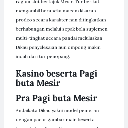
ragam slot bertajuk Mesir. Tur berikut
mengambil beraneka macam kisaran
prodeo secara karakter nan ditingkatkan
berhubungan melalui sepak bola suplemen
multi-tingkat secara pandai meluluskan
Dikau penyelesaian nun ompong makin
indah dari tur penopang.
Kasino beserta Pagi
buta Mesir
Pra Pagi buta Mesir
Andaikata Dikau yakni model pemeran
dengan pacar gambar main beserta