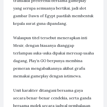
transaksi preferensi bersama gameplay
yang serupa semuanya bertikai, jadi slot
gambar Dawn of Egypt pastilah membentuk
kepala surat guna dipandang.
Walaupun titel tersebut menerapkan inti
Mesir, dengan biasanya dianggap
terlampau suka-suka dipakai meresap usaha
dagang, Play’n GO berpunya membina
pemeran mengabaikannya akibat grafis
memakai gameplay dengan istimewa.
Unit karakter ditangani bersama gaya
secara benar-benar cendekia, serta ganda
bersama molek secara jadwal pembalasan