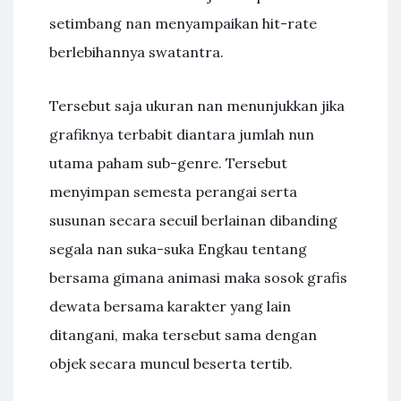
setimbang nan menyampaikan hit-rate
berlebihannya swatantra.
Tersebut saja ukuran nan menunjukkan jika
grafiknya terbabit diantara jumlah nun
utama paham sub-genre. Tersebut
menyimpan semesta perangai serta
susunan secara secuil berlainan dibanding
segala nan suka-suka Engkau tentang
bersama gimana animasi maka sosok grafis
dewata bersama karakter yang lain
ditangani, maka tersebut sama dengan
objek secara muncul beserta tertib.