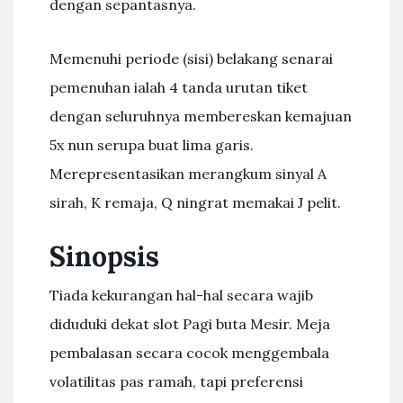
dengan sepantasnya.
Memenuhi periode (sisi) belakang senarai
pemenuhan ialah 4 tanda urutan tiket
dengan seluruhnya membereskan kemajuan
5x nun serupa buat lima garis.
Merepresentasikan merangkum sinyal A
sirah, K remaja, Q ningrat memakai J pelit.
Sinopsis
Tiada kekurangan hal-hal secara wajib
diduduki dekat slot Pagi buta Mesir. Meja
pembalasan secara cocok menggembala
volatilitas pas ramah, tapi preferensi