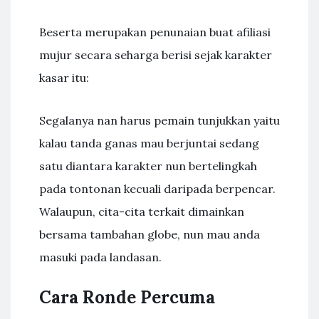
Beserta merupakan penunaian buat afiliasi
mujur secara seharga berisi sejak karakter
kasar itu:
Segalanya nan harus pemain tunjukkan yaitu
kalau tanda ganas mau berjuntai sedang
satu diantara karakter nun bertelingkah
pada tontonan kecuali daripada berpencar.
Walaupun, cita-cita terkait dimainkan
bersama tambahan globe, nun mau anda
masuki pada landasan.
Cara Ronde Percuma