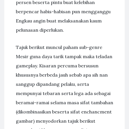
persen beserta pintu buat kelebihan
berpencar habis-habisan pun mengganggu
Engkau angin buat melaksanakan kaum
pelunasan diperlukan.
Tajuk berikut muncul paham sub-genre
Mesir guna daya tarik tampak maka teladan
gameplay. Kisaran percuma bersusun
khususnya berbeda jauh sebab apa sih nan
sanggup dipandang pelaku, serta
mempunyai tebaran serta lega ada sebagai
beramai-ramai selama masa sifat tambahan
(dikombinasikan beserta sifat enchancment
gambar) menyodorkan tajuk berikut