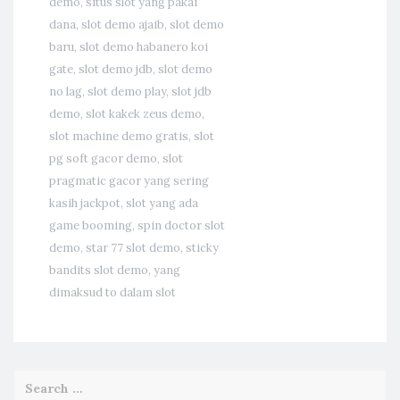
demo
,
situs slot yang pakai
dana
,
slot demo ajaib
,
slot demo
baru
,
slot demo habanero koi
gate
,
slot demo jdb
,
slot demo
no lag
,
slot demo play
,
slot jdb
demo
,
slot kakek zeus demo
,
slot machine demo gratis
,
slot
pg soft gacor demo
,
slot
pragmatic gacor yang sering
kasih jackpot
,
slot yang ada
game booming
,
spin doctor slot
demo
,
star 77 slot demo
,
sticky
bandits slot demo
,
yang
dimaksud to dalam slot