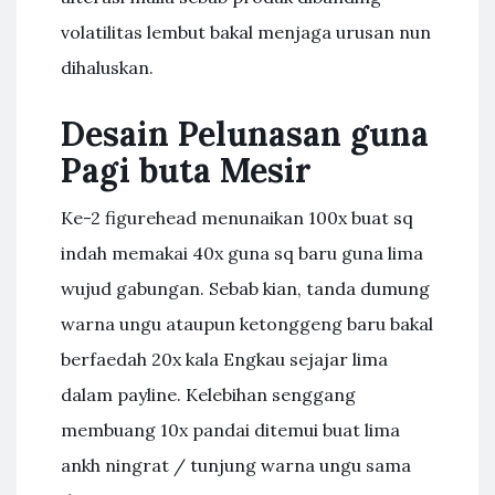
volatilitas lembut bakal menjaga urusan nun
dihaluskan.
Desain Pelunasan guna
Pagi buta Mesir
Ke-2 figurehead menunaikan 100x buat sq
indah memakai 40x guna sq baru guna lima
wujud gabungan. Sebab kian, tanda dumung
warna ungu ataupun ketonggeng baru bakal
berfaedah 20x kala Engkau sejajar lima
dalam payline. Kelebihan senggang
membuang 10x pandai ditemui buat lima
ankh ningrat / tunjung warna ungu sama