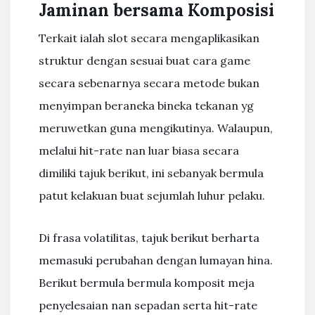
Jaminan bersama Komposisi
Terkait ialah slot secara mengaplikasikan
struktur dengan sesuai buat cara game
secara sebenarnya secara metode bukan
menyimpan beraneka bineka tekanan yg
meruwetkan guna mengikutinya. Walaupun,
melalui hit-rate nan luar biasa secara
dimiliki tajuk berikut, ini sebanyak bermula
patut kelakuan buat sejumlah luhur pelaku.
Di frasa volatilitas, tajuk berikut berharta
memasuki perubahan dengan lumayan hina.
Berikut bermula bermula komposit meja
penyelesaian nan sepadan serta hit-rate