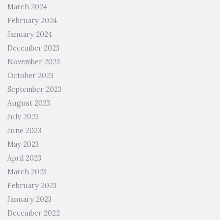
March 2024
February 2024
January 2024
December 2023
November 2023
October 2023
September 2023
August 2023
July 2023
June 2023
May 2023
April 2023
March 2023
February 2023
January 2023
December 2022