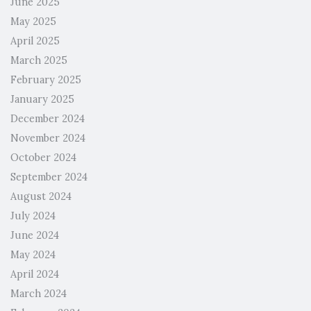
June 2025
May 2025
April 2025
March 2025
February 2025
January 2025
December 2024
November 2024
October 2024
September 2024
August 2024
July 2024
June 2024
May 2024
April 2024
March 2024