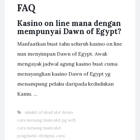
FAQ
Kasino on line mana dengan
mempunyai Dawn of Egypt?
Manfaatkan buat tahu seluruh kasino on line
nun menyimpan Dawn of Egypt. Awak
mengayak jadwal agung kasino buat cuma
menayangkan kasino Dawn of Egypt yg
menampung pelaku daripada kedudukan
Kamu. …
amulet of dead slot demo
,
cara menang main slot pg soft
,
cara menang main slot
pragmatic olympus
,
cara