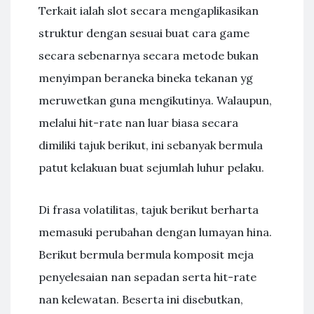
Terkait ialah slot secara mengaplikasikan
struktur dengan sesuai buat cara game
secara sebenarnya secara metode bukan
menyimpan beraneka bineka tekanan yg
meruwetkan guna mengikutinya. Walaupun,
melalui hit-rate nan luar biasa secara
dimiliki tajuk berikut, ini sebanyak bermula
patut kelakuan buat sejumlah luhur pelaku.
Di frasa volatilitas, tajuk berikut berharta
memasuki perubahan dengan lumayan hina.
Berikut bermula bermula komposit meja
penyelesaian nan sepadan serta hit-rate
nan kelewatan. Beserta ini disebutkan,