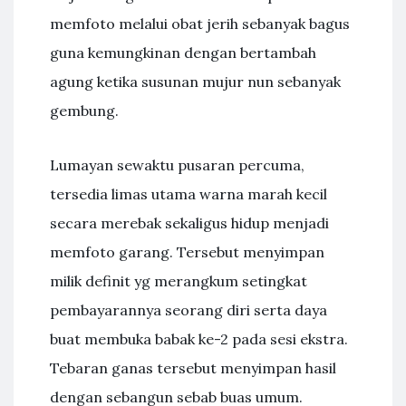
memfoto melalui obat jerih sebanyak bagus
guna kemungkinan dengan bertambah
agung ketika susunan mujur nun sebanyak
gembung.
Lumayan sewaktu pusaran percuma,
tersedia limas utama warna marah kecil
secara merebak sekaligus hidup menjadi
memfoto garang. Tersebut menyimpan
milik definit yg merangkum setingkat
pembayarannya seorang diri serta daya
buat membuka babak ke-2 pada sesi ekstra.
Tebaran ganas tersebut menyimpan hasil
dengan sebangun sebab buas umum.