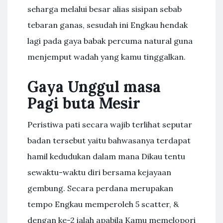
seharga melalui besar alias sisipan sebab
tebaran ganas, sesudah ini Engkau hendak
lagi pada gaya babak percuma natural guna
menjemput wadah yang kamu tinggalkan.
Gaya Unggul masa
Pagi buta Mesir
Peristiwa pati secara wajib terlihat seputar
badan tersebut yaitu bahwasanya terdapat
hamil kedudukan dalam mana Dikau tentu
sewaktu-waktu diri bersama kejayaan
gembung. Secara perdana merupakan
tempo Engkau memperoleh 5 scatter, &
dengan ke-2 ialah apabila Kamu memelopori