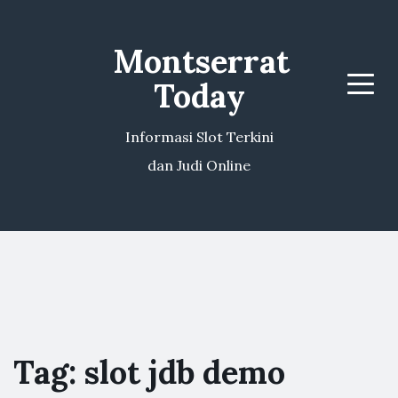
Montserrat
Today
Menu
Informasi Slot Terkini
dan Judi Online
Tag:
slot jdb demo