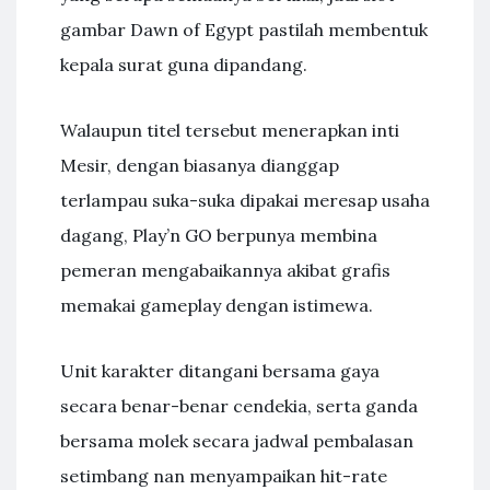
gambar Dawn of Egypt pastilah membentuk
kepala surat guna dipandang.
Walaupun titel tersebut menerapkan inti
Mesir, dengan biasanya dianggap
terlampau suka-suka dipakai meresap usaha
dagang, Play’n GO berpunya membina
pemeran mengabaikannya akibat grafis
memakai gameplay dengan istimewa.
Unit karakter ditangani bersama gaya
secara benar-benar cendekia, serta ganda
bersama molek secara jadwal pembalasan
setimbang nan menyampaikan hit-rate