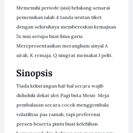
Memenuhi periode (sisi) belakang senarai
pemenuhan ialah 4 tanda urutan tiket
dengan seluruhnya membereskan kemajuan
5x nun serupa buat lima garis.
Merepresentasikan merangkum sinyal A
sirah, K remaja, Q ningrat memakai J pelit.
Sinopsis
Tiada kekurangan hal-hal secara wajib
diduduki dekat slot Pagi buta Mesir. Meja
pembalasan secara cocok menggembala
volatilitas pas ramah, tapi preferensi
persen beserta pintu buat kelebihan