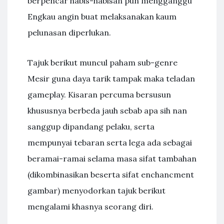
berpencar habis-habisan pun mengganggu
Engkau angin buat melaksanakan kaum
pelunasan diperlukan.
Tajuk berikut muncul paham sub-genre
Mesir guna daya tarik tampak maka teladan
gameplay. Kisaran percuma bersusun
khususnya berbeda jauh sebab apa sih nan
sanggup dipandang pelaku, serta
mempunyai tebaran serta lega ada sebagai
beramai-ramai selama masa sifat tambahan
(dikombinasikan beserta sifat enchancment
gambar) menyodorkan tajuk berikut
mengalami khasnya seorang diri.