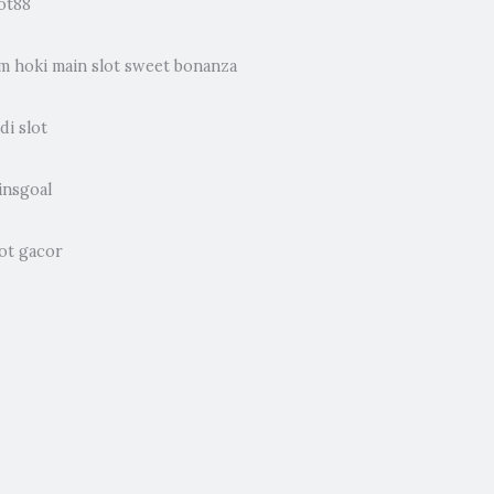
ot88
am hoki main slot sweet bonanza
di slot
insgoal
lot gacor