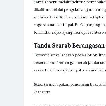
Sama seperti melalui seluruh pemenuhan 
dikalikan melalui pengukuran jaminan 
secara situasi 10 bila Kamu menetapk
cagaran nan setimpal. Berkepanjangan
terhindar sejak ajang merepresentasik
Tanda Scarab Berangasan
Tersedia sinyal scarab pada slot on-li
beserta batu berharga merah jambu ser
kasar, beserta saja tampak dalam di set
Beserta merupakan penunaian buat afilia
kasar itu: