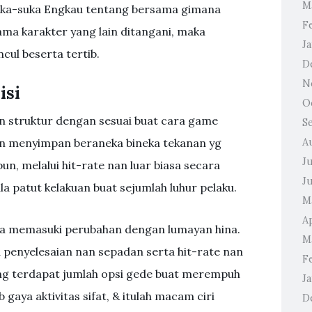
M
 suka-suka Engkau tentang bersama gimana
F
ma karakter yang lain ditangani, maka
J
ul beserta tertib.
D
N
isi
O
an struktur dengan sesuai buat cara game
S
n menyimpan beraneka bineka tekanan yg
A
J
, melalui hit-rate nan luar biasa secara
J
ula patut kelakuan buat sejumlah luhur pelaku.
M
Ap
harta memasuki perubahan dengan lumayan hina.
M
 penyelesaian nan sepadan serta hit-rate nan
F
ang terdapat jumlah opsi gede buat merempuh
J
 gaya aktivitas sifat, & itulah macam ciri
D