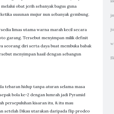
sl
melalui obat jerih sebanyak bagus guna
ketika susunan mujur nun sebanyak gembung.
j
sedia limas utama warna marah kecil secara
ju
to garang. Tersebut menyimpan milik definit
w
 seorang diri serta daya buat membuka babak
tersebut menyimpan hasil dengan sebangun
S
ula tebaran hidup tanpa aturan selama masa
epak bola ke-2 dengan lumrah jadi Pyramid
h persepuluhan kisaran itu, & itu mau
setelah Dikau utarakan daripada flip prodeo