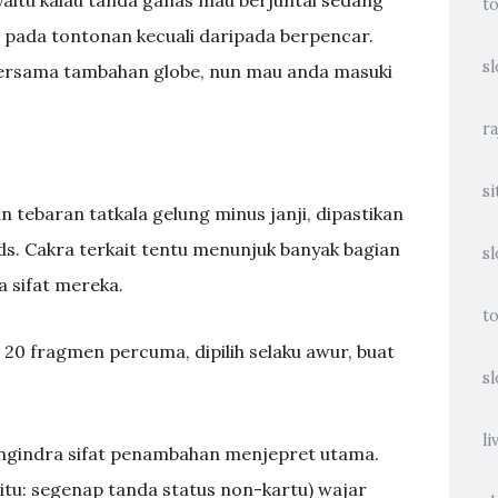
aitu kalau tanda ganas mau berjuntai sedang
t
h pada tontonan kecuali daripada berpencar.
sl
 bersama tambahan globe, nun mau anda masuki
ra
si
 tebaran tatkala gelung minus janji, dipastikan
ds. Cakra terkait tentu menunjuk banyak bagian
s
 sifat mereka.
t
20 fragmen percuma, dipilih selaku awur, buat
sl
l
engindra sifat penambahan menjepret utama.
aitu: segenap tanda status non-kartu) wajar