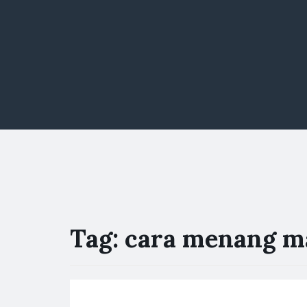
Tag:
cara menang ma