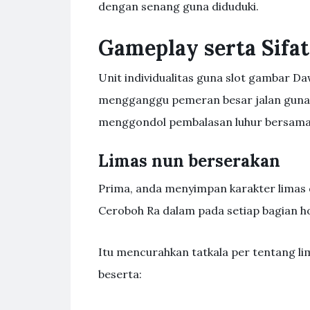
dengan senang guna diduduki.
Gameplay serta Sifat
Unit individualitas guna slot gambar D
mengganggu pemeran besar jalan guna 
menggondol pembalasan luhur bersama a
Limas nun berserakan
Prima, anda menyimpan karakter limas d
Ceroboh Ra dalam pada setiap bagian h
Itu mencurahkan tatkala per tentang l
beserta: