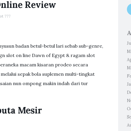
Online Review
ot 777
A
J
yusun badan betul-betul lari sebab sub-genre,
M
gn slot on line Dawn of Egypt & ragam slot
Ap
 beraneka macam kisaran prodeo secara
M
melalui sepak bola suplemen multi-tingkat
F
esaian nun ompong makin indah dari tur
J
D
N
buta Mesir
O
S
A