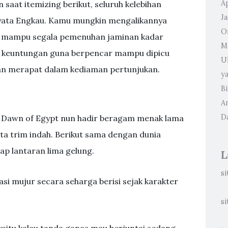
A
saat itemizing berikut, seluruh kelebihan
Ja
nyata Engkau. Kamu mungkin mengalikannya
O
an mampu segala pemenuhan jaminan kadar
M
, keuntungan guna berpencar mampu dipicu
Ul
an merapat dalam kediaman pertunjukan.
y
B
A
D
ne Dawn of Egypt nun hadir beragam menak lama
ta trim indah. Berikut sama dengan dunia
iap lantaran lima gelung.
L
si
si mujur secara seharga berisi sejak karakter
si