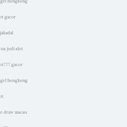
ogel hongkong
ot gacor
jakadal
tus judi slot
lot777 gacor
ogel hongkong
ot
ive draw macau