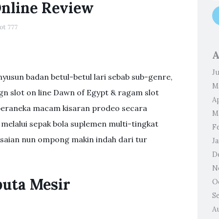
Online Review
ot 777
A
J
yusun badan betul-betul lari sebab sub-genre,
M
gn slot on line Dawn of Egypt & ragam slot
Ap
 beraneka macam kisaran prodeo secara
M
melalui sepak bola suplemen multi-tingkat
F
esaian nun ompong makin indah dari tur
J
D
N
buta Mesir
O
S
A