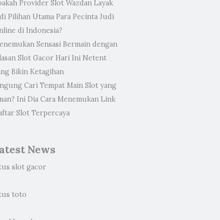
pakah Provider Slot Wazdan Layak
di Pilihan Utama Para Pecinta Judi
nline di Indonesia?
enemukan Sensasi Bermain dengan
asan Slot Gacor Hari Ini Netent
ang Bikin Ketagihan
ingung Cari Tempat Main Slot yang
man? Ini Dia Cara Menemukan Link
aftar Slot Terpercaya
atest News
tus slot gacor
tus toto