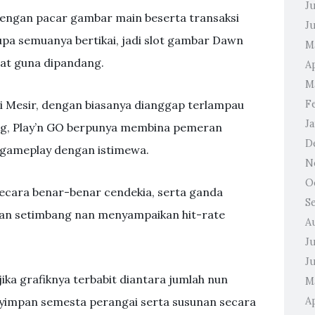
J
dengan pacar gambar main beserta transaksi
J
pa semuanya bertikai, jadi slot gambar Dawn
M
rat guna dipandang.
A
M
ti Mesir, dengan biasanya dianggap terlampau
F
J
ng, Play’n GO berpunya membina pemeran
D
 gameplay dengan istimewa.
N
O
secara benar-benar cendekia, serta ganda
S
an setimbang nan menyampaikan hit-rate
A
J
J
ika grafiknya terbabit diantara jumlah nun
M
impan semesta perangai serta susunan secara
Ap