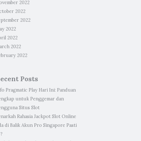
ovember 2022
ctober 2022
eptember 2022
ay 2022
ril 2022
arch 2022
ebruary 2022
ecent Posts
fo Pragmatic Play Hari Ini: Panduan
engkap untuk Penggemar dan
engguna Situs Slot
enarkah Rahasia Jackpot Slot Online
a di Balik Akun Pro Singapore Pasti
P?