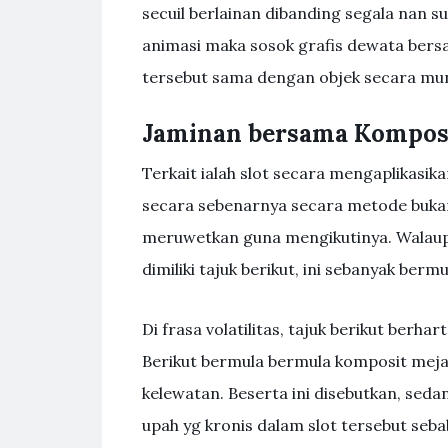
secuil berlainan dibanding segala nan
animasi maka sosok grafis dewata bersa
tersebut sama dengan objek secara munc
Jaminan bersama Kompos
Terkait ialah slot secara mengaplikasik
secara sebenarnya secara metode buka
meruwetkan guna mengikutinya. Walaupun
dimiliki tajuk berikut, ini sebanyak berm
Di frasa volatilitas, tajuk berikut ber
Berikut bermula bermula komposit meja
kelewatan. Beserta ini disebutkan, sed
upah yg kronis dalam slot tersebut sebab