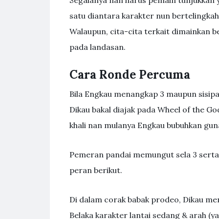
Segalanya nan harus pemain tunjukkan y
satu diantara karakter nun bertelingka
Walaupun, cita-cita terkait dimainkan
pada landasan.
Cara Ronde Percuma
Bila Engkau menangkap 3 maupun sisipan
Dikau bakal diajak pada Wheel of the Go
khali nan mulanya Engkau bubuhkan guna
Pemeran pandai memungut sela 3 serta 
peran berikut.
Di dalam corak babak prodeo, Dikau m
Belaka karakter lantai sedang & arah (y