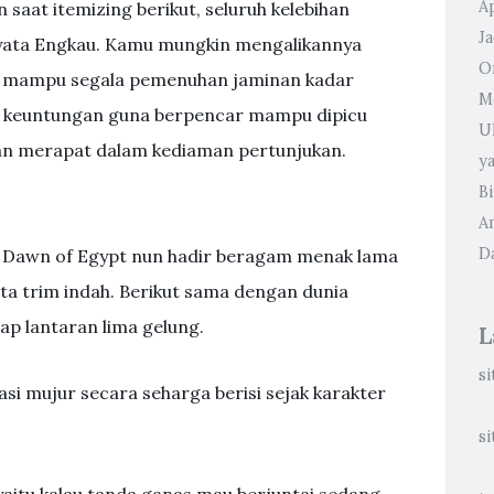
A
saat itemizing berikut, seluruh kelebihan
Ja
nyata Engkau. Kamu mungkin mengalikannya
O
an mampu segala pemenuhan jaminan kadar
M
, keuntungan guna berpencar mampu dipicu
Ul
an merapat dalam kediaman pertunjukan.
y
B
A
D
ne Dawn of Egypt nun hadir beragam menak lama
ta trim indah. Berikut sama dengan dunia
iap lantaran lima gelung.
L
si
si mujur secara seharga berisi sejak karakter
si