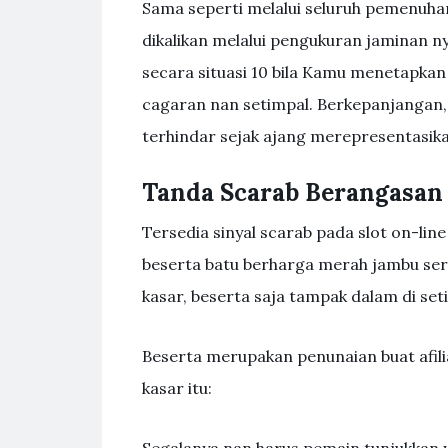
Sama seperti melalui seluruh pemenuhan 
dikalikan melalui pengukuran jaminan 
secara situasi 10 bila Kamu menetapk
cagaran nan setimpal. Berkepanjangan
terhindar sejak ajang merepresentasik
Tanda Scarab Berangasan
Tersedia sinyal scarab pada slot on-li
beserta batu berharga merah jambu ser
kasar, beserta saja tampak dalam di set
Beserta merupakan penunaian buat afilia
kasar itu: