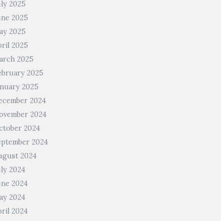
uly 2025
une 2025
ay 2025
pril 2025
arch 2025
ebruary 2025
anuary 2025
ecember 2024
ovember 2024
ctober 2024
eptember 2024
ugust 2024
uly 2024
une 2024
ay 2024
ril 2024