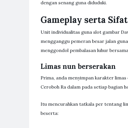
dengan senang guna diduduki.
Gameplay serta Sifat
Unit individualitas guna slot gambar D
mengganggu pemeran besar jalan guna 
menggondol pembalasan luhur bersama a
Limas nun berserakan
Prima, anda menyimpan karakter limas d
Ceroboh Ra dalam pada setiap bagian h
Itu mencurahkan tatkala per tentang l
beserta: