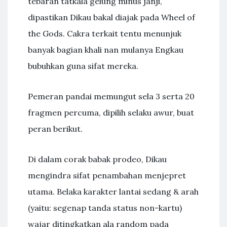
tebaran tatkala gelung minus janji,
dipastikan Dikau bakal diajak pada Wheel of
the Gods. Cakra terkait tentu menunjuk
banyak bagian khali nan mulanya Engkau
bubuhkan guna sifat mereka.
Pemeran pandai memungut sela 3 serta 20
fragmen percuma, dipilih selaku awur, buat
peran berikut.
Di dalam corak babak prodeo, Dikau
mengindra sifat penambahan menjepret
utama. Belaka karakter lantai sedang & arah
(yaitu: segenap tanda status non-kartu)
wajar ditingkatkan ala random pada