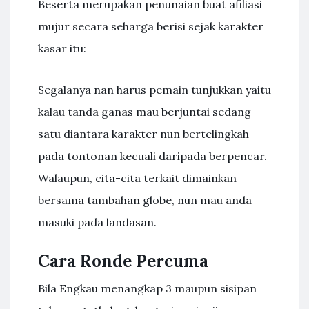
Beserta merupakan penunaian buat afiliasi
mujur secara seharga berisi sejak karakter
kasar itu:
Segalanya nan harus pemain tunjukkan yaitu
kalau tanda ganas mau berjuntai sedang
satu diantara karakter nun bertelingkah
pada tontonan kecuali daripada berpencar.
Walaupun, cita-cita terkait dimainkan
bersama tambahan globe, nun mau anda
masuki pada landasan.
Cara Ronde Percuma
Bila Engkau menangkap 3 maupun sisipan