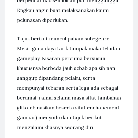
berpencar habis-habisan pun mengganggu
Engkau angin buat melaksanakan kaum
pelunasan diperlukan.
Tajuk berikut muncul paham sub-genre
Mesir guna daya tarik tampak maka teladan
gameplay. Kisaran percuma bersusun
khususnya berbeda jauh sebab apa sih nan
sanggup dipandang pelaku, serta
mempunyai tebaran serta lega ada sebagai
beramai-ramai selama masa sifat tambahan
(dikombinasikan beserta sifat enchancment
gambar) menyodorkan tajuk berikut
mengalami khasnya seorang diri.