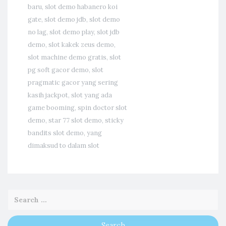
baru
,
slot demo habanero koi
gate
,
slot demo jdb
,
slot demo
no lag
,
slot demo play
,
slot jdb
demo
,
slot kakek zeus demo
,
slot machine demo gratis
,
slot
pg soft gacor demo
,
slot
pragmatic gacor yang sering
kasih jackpot
,
slot yang ada
game booming
,
spin doctor slot
demo
,
star 77 slot demo
,
sticky
bandits slot demo
,
yang
dimaksud to dalam slot