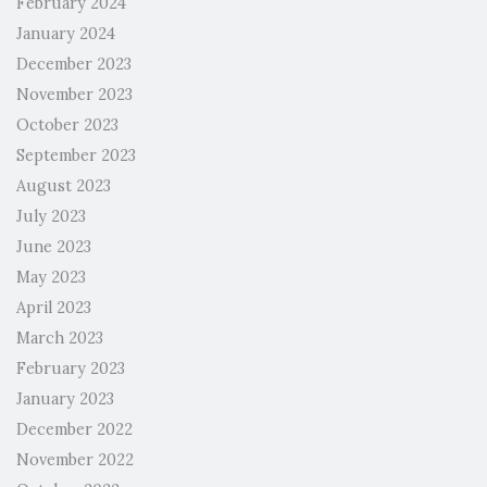
February 2024
January 2024
December 2023
November 2023
October 2023
September 2023
August 2023
July 2023
June 2023
May 2023
April 2023
March 2023
February 2023
January 2023
December 2022
November 2022