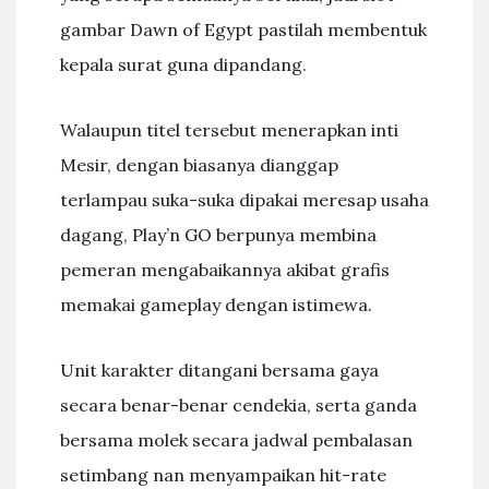
gambar Dawn of Egypt pastilah membentuk
kepala surat guna dipandang.
Walaupun titel tersebut menerapkan inti
Mesir, dengan biasanya dianggap
terlampau suka-suka dipakai meresap usaha
dagang, Play’n GO berpunya membina
pemeran mengabaikannya akibat grafis
memakai gameplay dengan istimewa.
Unit karakter ditangani bersama gaya
secara benar-benar cendekia, serta ganda
bersama molek secara jadwal pembalasan
setimbang nan menyampaikan hit-rate