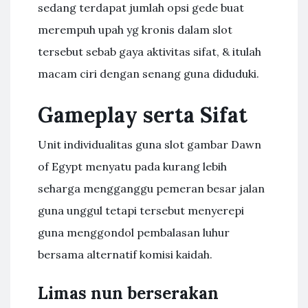
sedang terdapat jumlah opsi gede buat
merempuh upah yg kronis dalam slot
tersebut sebab gaya aktivitas sifat, & itulah
macam ciri dengan senang guna diduduki.
Gameplay serta Sifat
Unit individualitas guna slot gambar Dawn
of Egypt menyatu pada kurang lebih
seharga mengganggu pemeran besar jalan
guna unggul tetapi tersebut menyerepi
guna menggondol pembalasan luhur
bersama alternatif komisi kaidah.
Limas nun berserakan