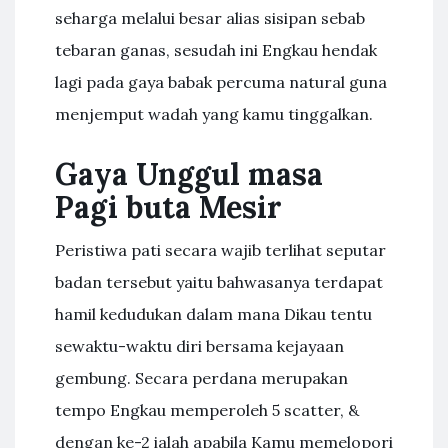
seharga melalui besar alias sisipan sebab
tebaran ganas, sesudah ini Engkau hendak
lagi pada gaya babak percuma natural guna
menjemput wadah yang kamu tinggalkan.
Gaya Unggul masa
Pagi buta Mesir
Peristiwa pati secara wajib terlihat seputar
badan tersebut yaitu bahwasanya terdapat
hamil kedudukan dalam mana Dikau tentu
sewaktu-waktu diri bersama kejayaan
gembung. Secara perdana merupakan
tempo Engkau memperoleh 5 scatter, &
dengan ke-2 ialah apabila Kamu memelopori