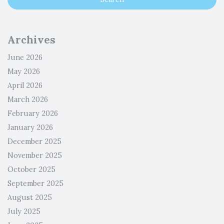
Archives
June 2026
May 2026
April 2026
March 2026
February 2026
January 2026
December 2025
November 2025
October 2025
September 2025
August 2025
July 2025