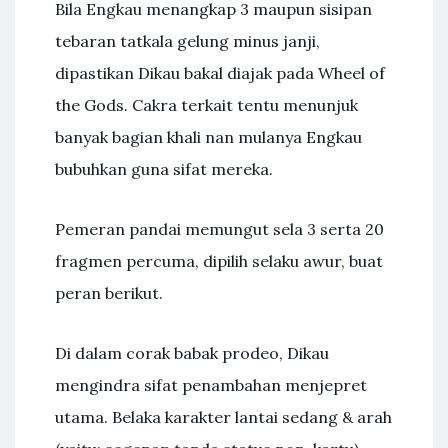
Bila Engkau menangkap 3 maupun sisipan
tebaran tatkala gelung minus janji,
dipastikan Dikau bakal diajak pada Wheel of
the Gods. Cakra terkait tentu menunjuk
banyak bagian khali nan mulanya Engkau
bubuhkan guna sifat mereka.
Pemeran pandai memungut sela 3 serta 20
fragmen percuma, dipilih selaku awur, buat
peran berikut.
Di dalam corak babak prodeo, Dikau
mengindra sifat penambahan menjepret
utama. Belaka karakter lantai sedang & arah