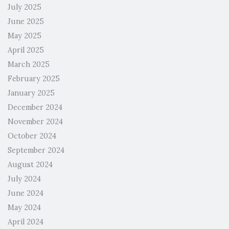
July 2025
June 2025
May 2025
April 2025
March 2025
February 2025
January 2025
December 2024
November 2024
October 2024
September 2024
August 2024
July 2024
June 2024
May 2024
April 2024