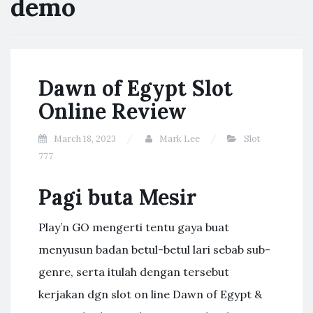
demo
Dawn of Egypt Slot
Online Review
March 18, 2023
Mark Lee
Slot
777
Pagi buta Mesir
Play’n GO mengerti tentu gaya buat
menyusun badan betul-betul lari sebab sub-
genre, serta itulah dengan tersebut
kerjakan dgn slot on line Dawn of Egypt &