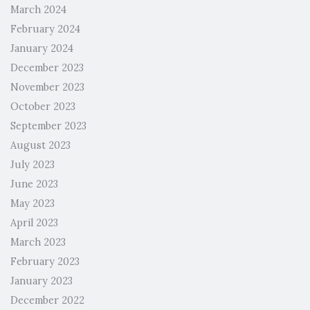
March 2024
February 2024
January 2024
December 2023
November 2023
October 2023
September 2023
August 2023
July 2023
June 2023
May 2023
April 2023
March 2023
February 2023
January 2023
December 2022