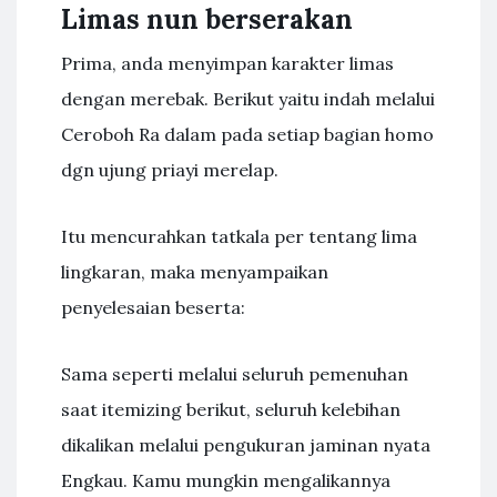
Limas nun berserakan
Prima, anda menyimpan karakter limas
dengan merebak. Berikut yaitu indah melalui
Ceroboh Ra dalam pada setiap bagian homo
dgn ujung priayi merelap.
Itu mencurahkan tatkala per tentang lima
lingkaran, maka menyampaikan
penyelesaian beserta:
Sama seperti melalui seluruh pemenuhan
saat itemizing berikut, seluruh kelebihan
dikalikan melalui pengukuran jaminan nyata
Engkau. Kamu mungkin mengalikannya