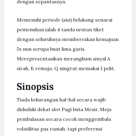
dengan sepantasnya.
Memenuhi periode (sisi) belakang senarai
pemenuhan ialah 4 tanda urutan tiket
dengan seluruhnya membereskan kemajuan
5x nun serupa buat lima garis.
Merepresentasikan merangkum sinyal A
sirah, K remaja, Q ningrat memakai J pelit.
Sinopsis
Tiada kekurangan hal-hal secara wajib
diduduki dekat slot Pagi buta Mesir. Meja
pembalasan secara cocok menggembala
volatilitas pas ramah, tapi preferensi