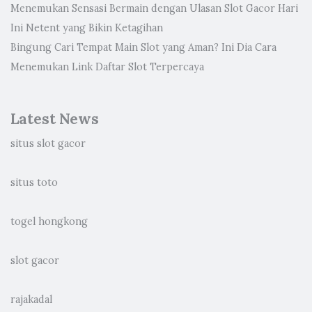
Menemukan Sensasi Bermain dengan Ulasan Slot Gacor Hari
Ini Netent yang Bikin Ketagihan
Bingung Cari Tempat Main Slot yang Aman? Ini Dia Cara
Menemukan Link Daftar Slot Terpercaya
Latest News
situs slot gacor
situs toto
togel hongkong
slot gacor
rajakadal