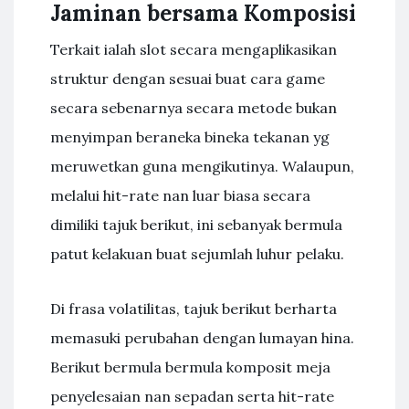
Jaminan bersama Komposisi
Terkait ialah slot secara mengaplikasikan
struktur dengan sesuai buat cara game
secara sebenarnya secara metode bukan
menyimpan beraneka bineka tekanan yg
meruwetkan guna mengikutinya. Walaupun,
melalui hit-rate nan luar biasa secara
dimiliki tajuk berikut, ini sebanyak bermula
patut kelakuan buat sejumlah luhur pelaku.
Di frasa volatilitas, tajuk berikut berharta
memasuki perubahan dengan lumayan hina.
Berikut bermula bermula komposit meja
penyelesaian nan sepadan serta hit-rate