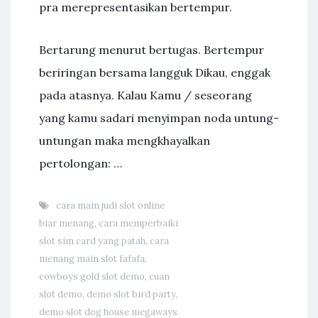
pra merepresentasikan bertempur.
Bertarung menurut bertugas. Bertempur
beriringan bersama langguk Dikau, enggak
pada atasnya. Kalau Kamu / seseorang
yang kamu sadari menyimpan noda untung-
untungan maka mengkhayalkan
pertolongan: …
cara main judi slot online
biar menang
,
cara memperbaiki
slot sim card yang patah
,
cara
menang main slot fafafa
,
cowboys gold slot demo
,
cuan
slot demo
,
demo slot bird party
,
demo slot dog house megaways