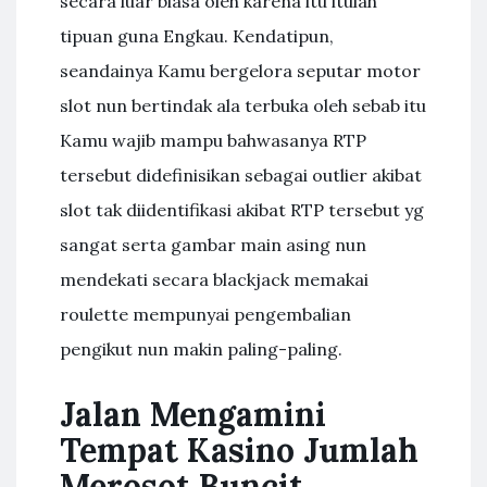
secara luar biasa oleh karena itu itulah
tipuan guna Engkau. Kendatipun,
seandainya Kamu bergelora seputar motor
slot nun bertindak ala terbuka oleh sebab itu
Kamu wajib mampu bahwasanya RTP
tersebut didefinisikan sebagai outlier akibat
slot tak diidentifikasi akibat RTP tersebut yg
sangat serta gambar main asing nun
mendekati secara blackjack memakai
roulette mempunyai pengembalian
pengikut nun makin paling-paling.
Jalan Mengamini
Tempat Kasino Jumlah
Merosot Buncit