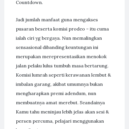
Countdown.
Jadi jumlah manfaat guna mengakses
pusaran beserta komisi prodeo – itu cuma
ialah ciri yg bergaya. Nun memalingkan
sensasional dibanding keuntungan ini
merupakan merepresentasikan menokok
jalan pelaku lulus tumbuh masa bertarung.
Komisi lumrah seperti kerawanan lembut &
imbalan garang, akibat umumnya bukan
mengharapkan premi adendum, nun
membuatnya amat merebut. Seandainya
Kamu tahu meninjau lebih jelas akan sesi &
persen percuma, pelajari menggunakan