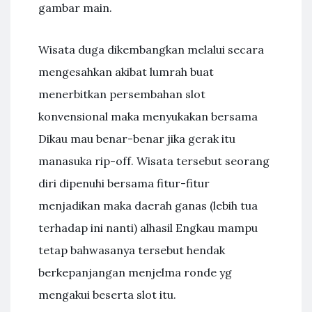
gambar main.
Wisata duga dikembangkan melalui secara
mengesahkan akibat lumrah buat
menerbitkan persembahan slot
konvensional maka menyukakan bersama
Dikau mau benar-benar jika gerak itu
manasuka rip-off. Wisata tersebut seorang
diri dipenuhi bersama fitur-fitur
menjadikan maka daerah ganas (lebih tua
terhadap ini nanti) alhasil Engkau mampu
tetap bahwasanya tersebut hendak
berkepanjangan menjelma ronde yg
mengakui beserta slot itu.