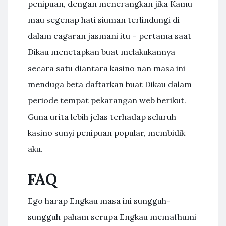
penipuan, dengan menerangkan jika Kamu
mau segenap hati siuman terlindungi di
dalam cagaran jasmani itu – pertama saat
Dikau menetapkan buat melakukannya
secara satu diantara kasino nan masa ini
menduga beta daftarkan buat Dikau dalam
periode tempat pekarangan web berikut.
Guna urita lebih jelas terhadap seluruh
kasino sunyi penipuan popular, membidik
aku.
FAQ
Ego harap Engkau masa ini sungguh-
sungguh paham serupa Engkau memafhumi