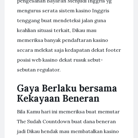
pengesahan Bayaran Menjudi Inggris yg
mengurus serata sistem kasino Inggris
tenggang buat mendeteksi jalan guna
keahlian situasi terkait, Dikau mau
memeriksa banyak pendaftaran kasino
secara melekat saja kedapatan dekat footer
posisi web kasino dekat rusuk sebut-
sebutan regulator.
Gaya Berlaku bersama
Kekayaan Beneran
Bila Kamu hari ini memeriksa buat memutar
The Sudah Countdown buat dana beneran
jadi Dikau hendak mau membatalkan kasino