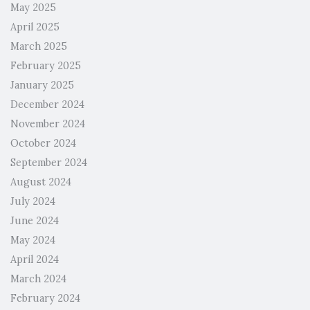
May 2025
April 2025
March 2025
February 2025
January 2025
December 2024
November 2024
October 2024
September 2024
August 2024
July 2024
June 2024
May 2024
April 2024
March 2024
February 2024