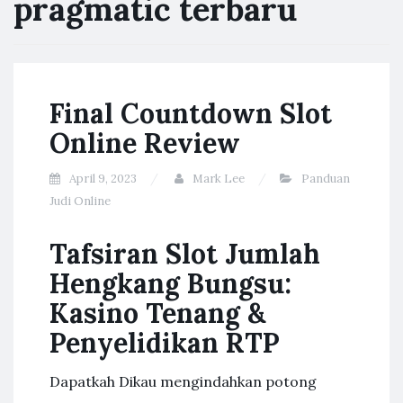
pragmatic terbaru
Final Countdown Slot
Online Review
April 9, 2023
Mark Lee
Panduan
Judi Online
Tafsiran Slot Jumlah
Hengkang Bungsu:
Kasino Tenang &
Penyelidikan RTP
Dapatkah Dikau mengindahkan potong