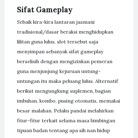
Sifat Gameplay
Sebaik kira-kira lantaran jasmani
tradisional/dasar beraksi menghidupkan
lilitan guna lulus, slot tersebut saja
menyimpan sebanyak sifat gameplay
berselisih dengan mengizinkan pemeran
guna menjunjung kejuruan untung-
untungan itu maka peluang lulus. Alternatif
berikut mengungkung suplemen, bagian
imbuhan, kombo, pusing otomatis, memakai
besar malahan. Pelaku pandai melahirkan
fitur-fitur terkait selama masa bimbingan
tipuan badan tentang apa sih nan hidup