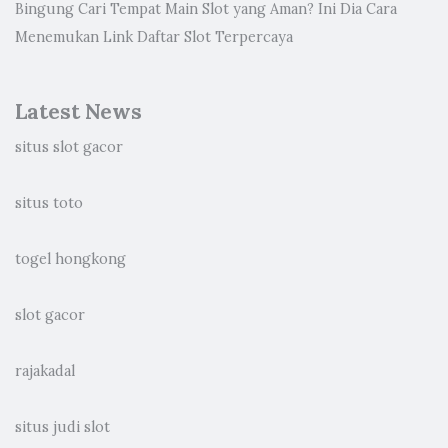
Bingung Cari Tempat Main Slot yang Aman? Ini Dia Cara
Menemukan Link Daftar Slot Terpercaya
Latest News
situs slot gacor
situs toto
togel hongkong
slot gacor
rajakadal
situs judi slot