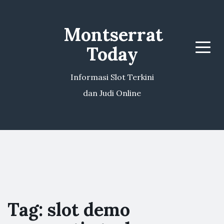
Montserrat
Today
Menu
Informasi Slot Terkini
dan Judi Online
Tag:
slot demo