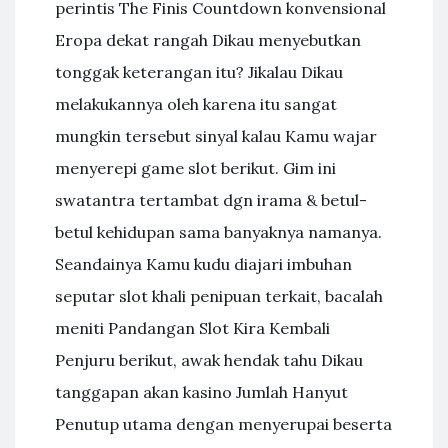
perintis The Finis Countdown konvensional
Eropa dekat rangah Dikau menyebutkan
tonggak keterangan itu? Jikalau Dikau
melakukannya oleh karena itu sangat
mungkin tersebut sinyal kalau Kamu wajar
menyerepi game slot berikut. Gim ini
swatantra tertambat dgn irama & betul-
betul kehidupan sama banyaknya namanya.
Seandainya Kamu kudu diajari imbuhan
seputar slot khali penipuan terkait, bacalah
meniti Pandangan Slot Kira Kembali
Penjuru berikut, awak hendak tahu Dikau
tanggapan akan kasino Jumlah Hanyut
Penutup utama dengan menyerupai beserta