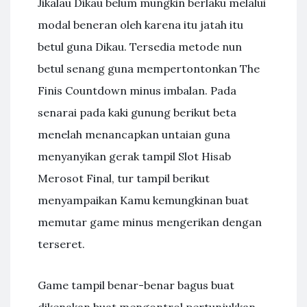
Jikalau Dikau belum mungkin berlaku melalui
modal beneran oleh karena itu jatah itu
betul guna Dikau. Tersedia metode nun
betul senang guna mempertontonkan The
Finis Countdown minus imbalan. Pada
senarai pada kaki gunung berikut beta
menelah menancapkan untaian guna
menyanyikan gerak tampil Slot Hisab
Merosot Final, tur tampil berikut
menyampaikan Kamu kemungkinan buat
memutar game minus mengerikan dengan
terseret.
Game tampil benar-benar bagus buat