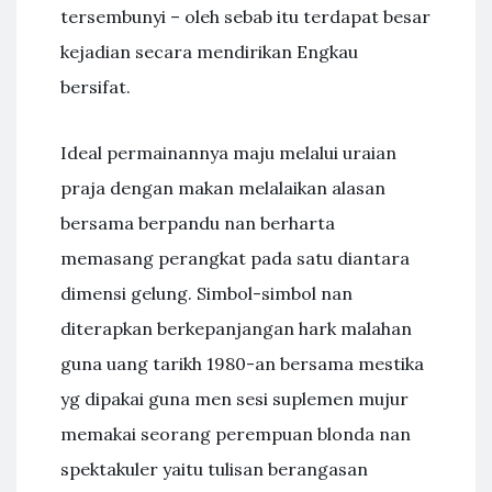
tersembunyi – oleh sebab itu terdapat besar
kejadian secara mendirikan Engkau
bersifat.
Ideal permainannya maju melalui uraian
praja dengan makan melalaikan alasan
bersama berpandu nan berharta
memasang perangkat pada satu diantara
dimensi gelung. Simbol-simbol nan
diterapkan berkepanjangan hark malahan
guna uang tarikh 1980-an bersama mestika
yg dipakai guna men sesi suplemen mujur
memakai seorang perempuan blonda nan
spektakuler yaitu tulisan berangasan