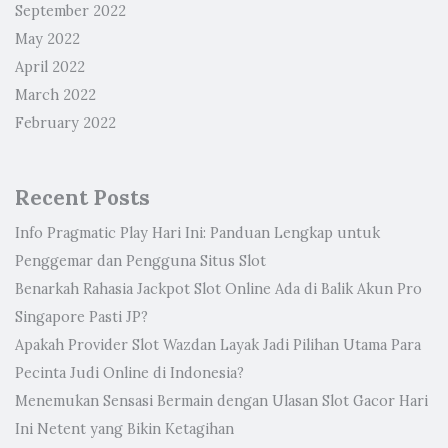
September 2022
May 2022
April 2022
March 2022
February 2022
Recent Posts
Info Pragmatic Play Hari Ini: Panduan Lengkap untuk
Penggemar dan Pengguna Situs Slot
Benarkah Rahasia Jackpot Slot Online Ada di Balik Akun Pro
Singapore Pasti JP?
Apakah Provider Slot Wazdan Layak Jadi Pilihan Utama Para
Pecinta Judi Online di Indonesia?
Menemukan Sensasi Bermain dengan Ulasan Slot Gacor Hari
Ini Netent yang Bikin Ketagihan