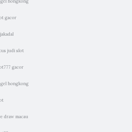
ogel hongkong
ot gacor
jakadal
tus judi slot
lot777 gacor
ogel hongkong
ot
ive draw macau