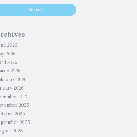
rchives
une 2026
ay 2026
ril 2026
arch 2026
ebruary 2026
anuary 2026
ecember 2025
ovember 2025
ctober 2025
eptember 2025
ugust 2025