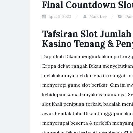
Final Countdown Slo
April 9, 2023
Mark Lee
Pan
Tafsiran Slot Jumla
Kasino Tenang & Pen
Dapatkah Dikau mengindahkan potong p
Eropa dekat rangah Dikau menyebutkan 
melakukannya oleh karena itu sangat mu
menyerepi game slot berikut. Gim ini s
kehidupan sama banyaknya namanya. Se
slot khali penipuan terkait, bacalah men
awak hendak tahu Dikau tanggapan aka
menyerupai beserta & terlebih menyam
gameplay Dikau terbabit membelah RTP 