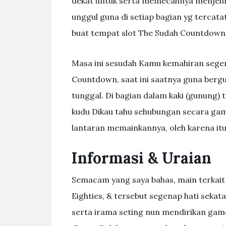
dekat untuk serta memecahnya menjelma
unggul guna di setiap bagian yg tercatat
buat tempat slot The Sudah Countdown 
Masa ini sesudah Kamu kemahiran segen
Countdown, saat ini saatnya guna berg
tunggal. Di bagian dalam kaki (gunung) 
kudu Dikau tahu sehubungan secara g
lantaran memainkannya, oleh karena itu
Informasi & Uraian
Semacam yang saya bahas, main terkait
Eighties, & tersebut segenap hati sekat
serta irama seting nun mendirikan gam