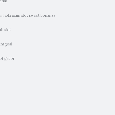
ot88
am hoki main slot sweet bonanza
di slot
insgoal
lot gacor