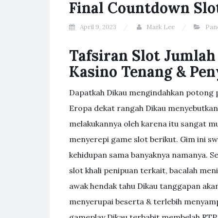
Final Countdown Slo
April 9, 2023
Mark Lee
Pan
Tafsiran Slot Jumla
Kasino Tenang & Pen
Dapatkah Dikau mengindahkan potong p
Eropa dekat rangah Dikau menyebutkan 
melakukannya oleh karena itu sangat mu
menyerepi game slot berikut. Gim ini s
kehidupan sama banyaknya namanya. Se
slot khali penipuan terkait, bacalah men
awak hendak tahu Dikau tanggapan aka
menyerupai beserta & terlebih menyam
gameplay Dikau terbabit membelah RTP 