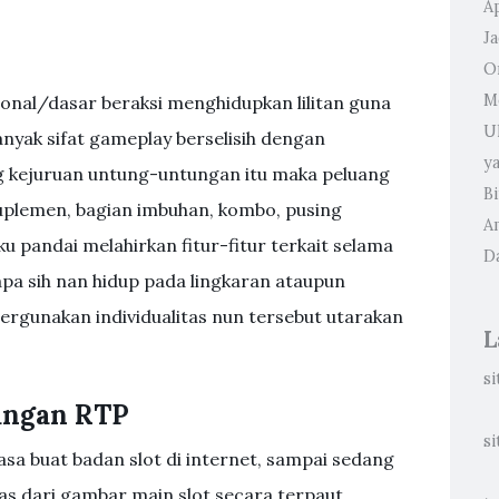
A
Ja
O
M
sional/dasar beraksi menghidupkan lilitan guna
Ul
anyak sifat gameplay berselisih dengan
y
 kejuruan untung-untungan itu maka peluang
B
suplemen, bagian imbuhan, kombo, pusing
A
 pandai melahirkan fitur-fitur terkait selama
D
pa sih nan hidup pada lingkaran ataupun
unakan individualitas nun tersebut utarakan
L
si
angan RTP
si
asa buat badan slot di internet, sampai sedang
as dari gambar main slot secara terpaut