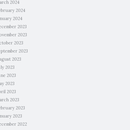
arch 2024
ebruary 2024
anuary 2024
ecember 2023
ovember 2023
ctober 2023
eptember 2023
ugust 2023
uly 2023
une 2023
ay 2023
ril 2023
arch 2023
ebruary 2023
anuary 2023
ecember 2022