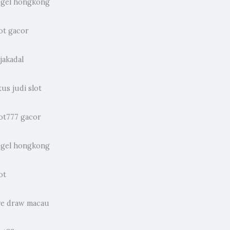
ogel hongkong
ot gacor
jakadal
tus judi slot
lot777 gacor
ogel hongkong
ot
ive draw macau