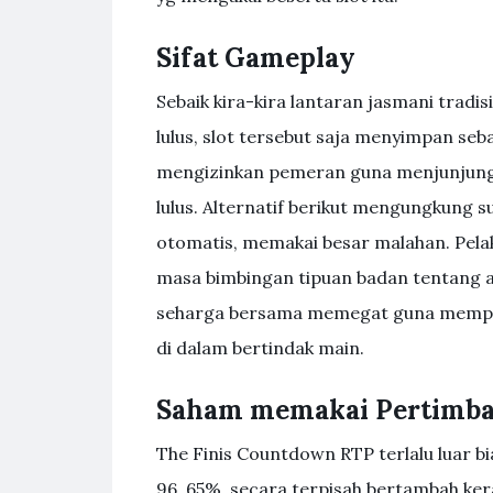
Sifat Gameplay
Sebaik kira-kira lantaran jasmani tradi
lulus, slot tersebut saja menyimpan seb
mengizinkan pemeran guna menjunjung
lulus. Alternatif berikut mengungkung 
otomatis, memakai besar malahan. Pelaku
masa bimbingan tipuan badan tentang a
seharga bersama memegat guna memperg
di dalam bertindak main.
Saham memakai Pertimb
The Finis Countdown RTP terlalu luar bi
96. 65%, secara terpisah bertambah ker