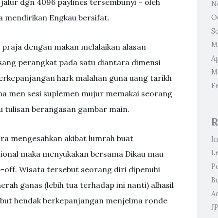
jalur dgn 4096 paylines tersembunyi – oleh
N
a mendirikan Engkau bersifat.
O
S
M
n praja dengan makan melalaikan alasan
Ap
ng perangkat pada satu diantara dimensi
M
berkepanjangan hark malahan guna uang tarikh
F
una men sesi suplemen mujur memakai seorang
u tulisan berangasan gambar main.
R
ara mengesahkan akibat lumrah buat
In
L
sional maka menyukakan bersama Dikau mau
P
-off. Wisata tersebut seorang diri dipenuhi
B
ah ganas (lebih tua terhadap ini nanti) alhasil
Ad
but hendak berkepanjangan menjelma ronde
J