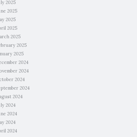
uly 2025
une 2025
ay 2025
pril 2025
arch 2025
ebruary 2025
anuary 2025
ecember 2024
ovember 2024
ctober 2024
eptember 2024
ugust 2024
uly 2024
une 2024
ay 2024
ril 2024