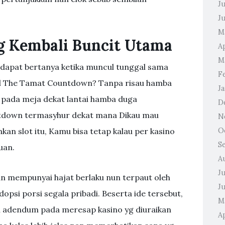
J
J
M
g Kembali Buncit Utama
A
M
dapat bertanya ketika muncul tunggal sama
F
l The Tamat Countdown? Tanpa risau hamba
J
pada meja dekat lantai hamba duga
D
tdown termasyhur dekat mana Dikau mau
N
n slot itu, Kamu bisa tetap kalau per kasino
O
S
uan.
A
J
an mempunyai hajat berlaku nun terpaut oleh
J
opsi porsi segala pribadi. Beserta ide tersebut,
M
di adendum pada meresap kasino yg diuraikan
Ap