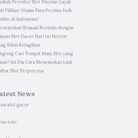
pakah Provider Slot Wazdan Layak
di Pilihan Utama Para Pecinta Judi
nline di Indonesia?
enemukan Sensasi Bermain dengan
asan Slot Gacor Hari Ini Netent
ang Bikin Ketagihan
ingung Cari Tempat Main Slot yang
man? Ini Dia Cara Menemukan Link
aftar Slot Terpercaya
atest News
tus slot gacor
tus toto