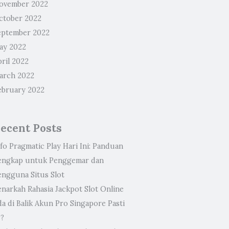
ovember 2022
ctober 2022
eptember 2022
ay 2022
ril 2022
arch 2022
ebruary 2022
ecent Posts
fo Pragmatic Play Hari Ini: Panduan
engkap untuk Penggemar dan
engguna Situs Slot
enarkah Rahasia Jackpot Slot Online
a di Balik Akun Pro Singapore Pasti
P?