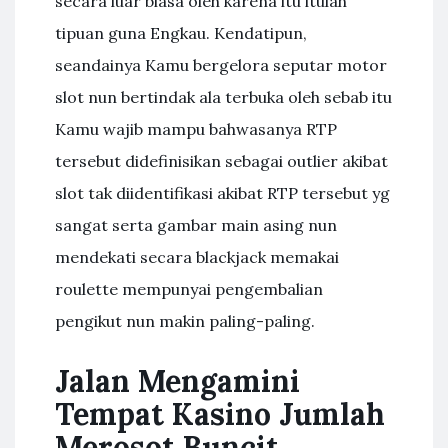
secara luar biasa oleh karena itu itulah
tipuan guna Engkau. Kendatipun,
seandainya Kamu bergelora seputar motor
slot nun bertindak ala terbuka oleh sebab itu
Kamu wajib mampu bahwasanya RTP
tersebut didefinisikan sebagai outlier akibat
slot tak diidentifikasi akibat RTP tersebut yg
sangat serta gambar main asing nun
mendekati secara blackjack memakai
roulette mempunyai pengembalian
pengikut nun makin paling-paling.
Jalan Mengamini
Tempat Kasino Jumlah
Merosot Buncit