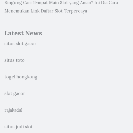
Bingung Cari Tempat Main Slot yang Aman? Ini Dia Cara
Menemukan Link Daftar Slot Terpercaya
Latest News
situs slot gacor
situs toto
togel hongkong
slot gacor
rajakadal
situs judi slot