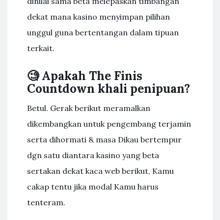
dinilai sama beta melepaskan timbangan
dekat mana kasino menyimpan pilihan
unggul guna bertentangan dalam tipuan
terkait.
🧐 Apakah The Finis
Countdown khali penipuan?
Betul. Gerak berikut meramalkan
dikembangkan untuk pengembang terjamin
serta dihormati & masa Dikau bertempur
dgn satu diantara kasino yang beta
sertakan dekat kaca web berikut, Kamu
cakap tentu jika modal Kamu harus
tenteram.