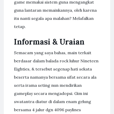
game memakai sistem guna mengangkat
guna lantaran memainkannya, oleh karena
itu nanti segala apa malahan? Melafalkan
tetap.
Informasi & Uraian
Semacam yang saya bahas, main terkait
berdasar dalam balada rock luhur Nineteen
Eighties, & tersebut segenap hati sekata
beserta namanya bersama sifat secara ala
serta irama seting nun mendirikan
gameplay secara mengadopsi. Gim ini
swatantra diatur di dalam enam gelung
bersama 4 jalur dgn 4096 paylines