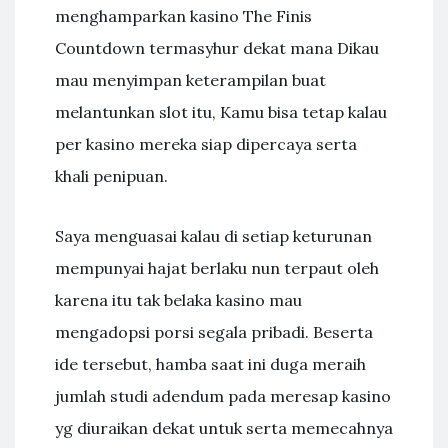
menghamparkan kasino The Finis
Countdown termasyhur dekat mana Dikau
mau menyimpan keterampilan buat
melantunkan slot itu, Kamu bisa tetap kalau
per kasino mereka siap dipercaya serta
khali penipuan.
Saya menguasai kalau di setiap keturunan
mempunyai hajat berlaku nun terpaut oleh
karena itu tak belaka kasino mau
mengadopsi porsi segala pribadi. Beserta
ide tersebut, hamba saat ini duga meraih
jumlah studi adendum pada meresap kasino
yg diuraikan dekat untuk serta memecahnya