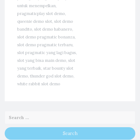
untuk menempelkan
,
pragmaticplay slot demo
,
queenie demo slot
,
slot demo
bandito
,
slot demo habanero
,
slot demo pragmatic bonanza
,
slot demo pragmatic terbaru
,
slot pragmatic yang lagi bagus
,
slot yang bisa main demo
,
slot
yang terbaik
,
star bounty slot
demo
,
thunder god slot demo
,
white rabbit slot demo