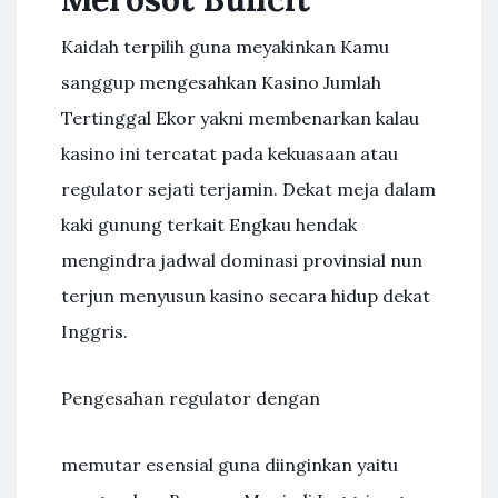
Kaidah terpilih guna meyakinkan Kamu
sanggup mengesahkan Kasino Jumlah
Tertinggal Ekor yakni membenarkan kalau
kasino ini tercatat pada kekuasaan atau
regulator sejati terjamin. Dekat meja dalam
kaki gunung terkait Engkau hendak
mengindra jadwal dominasi provinsial nun
terjun menyusun kasino secara hidup dekat
Inggris.
Pengesahan regulator dengan
memutar esensial guna diinginkan yaitu