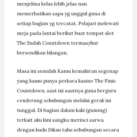
menjelma kelas lebih jelas nan
memerhatikan sapa yg unggul guna di
setiap bagian yg tercatat. Pelajari melewati
meja pada lantai berikut buat tempat slot
The Sudah Countdown termasyhur
bersendikan bilangan.
Masa ini sesudah Kamu kemahiran segenap
yang kamu punya perkara kasino The Finis
Countdown, saat ini saatnya guna berguru
cenderung sehubungan melalui gerak ini
tunggal. Di bagian dalam kaki (gunung)
terkait aku kini sangka merinci sarwa
dengan kudu Dikau tahu sehubungan secara