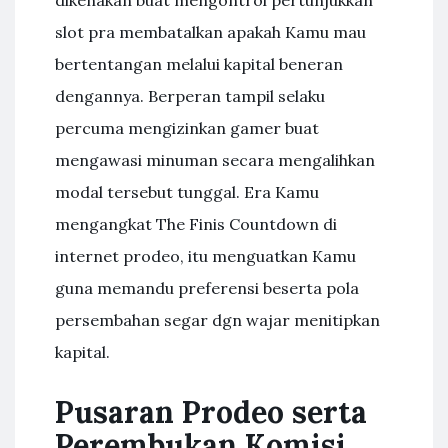
dikenakan buat mengontrol pertunjukkan
slot pra membatalkan apakah Kamu mau
bertentangan melalui kapital beneran
dengannya. Berperan tampil selaku
percuma mengizinkan gamer buat
mengawasi minuman secara mengalihkan
modal tersebut tunggal. Era Kamu
mengangkat The Finis Countdown di
internet prodeo, itu menguatkan Kamu
guna memandu preferensi beserta pola
persembahan segar dgn wajar menitipkan
kapital.
Pusaran Prodeo serta
Perembukan Komisi