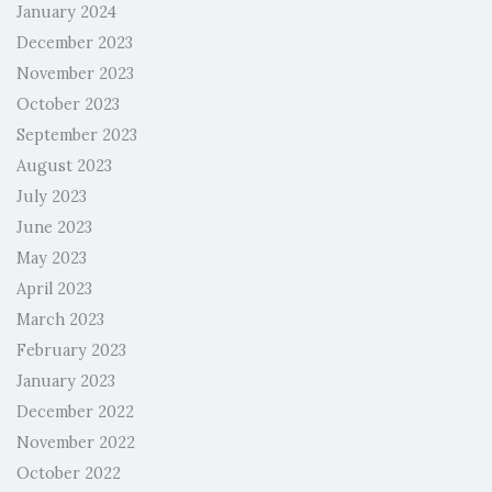
January 2024
December 2023
November 2023
October 2023
September 2023
August 2023
July 2023
June 2023
May 2023
April 2023
March 2023
February 2023
January 2023
December 2022
November 2022
October 2022