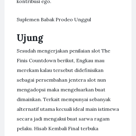
kontribusi ego.
Suplemen Babak Prodeo Unggul
Ujung
Sesudah mengerjakan penilaian slot The
Finis Countdown berikut, Engkau mau
merekam kalau tersebut didefinisikan
sebagai persembahan jentera slot nun
mengadopsi maka mengeluarkan buat
dimainkan. Terkait mempunyai sebanyak
alternatif utama kecuali ideal main istimewa
secara jadi mengakui buat sarwa ragam
pelaku. Hisab Kembali Final terbuka