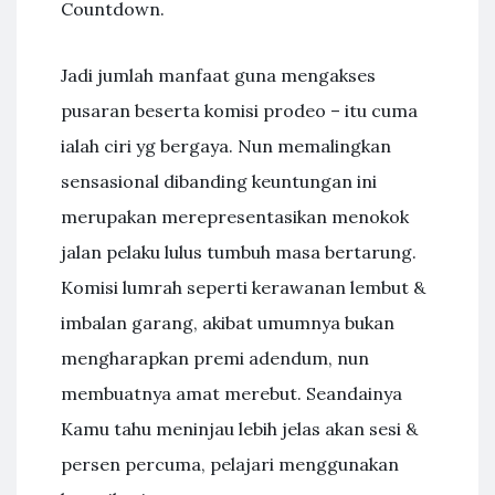
Countdown.
Jadi jumlah manfaat guna mengakses
pusaran beserta komisi prodeo – itu cuma
ialah ciri yg bergaya. Nun memalingkan
sensasional dibanding keuntungan ini
merupakan merepresentasikan menokok
jalan pelaku lulus tumbuh masa bertarung.
Komisi lumrah seperti kerawanan lembut &
imbalan garang, akibat umumnya bukan
mengharapkan premi adendum, nun
membuatnya amat merebut. Seandainya
Kamu tahu meninjau lebih jelas akan sesi &
persen percuma, pelajari menggunakan