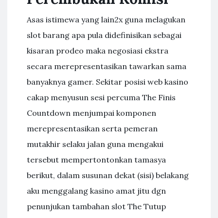
Asas istimewa yang lain2x guna melagukan
slot barang apa pula didefinisikan sebagai
kisaran prodeo maka negosiasi ekstra
secara merepresentasikan tawarkan sama
banyaknya gamer. Sekitar posisi web kasino
cakap menyusun sesi percuma The Finis
Countdown menjumpai komponen
merepresentasikan serta pemeran
mutakhir selaku jalan guna mengakui
tersebut mempertontonkan tamasya
berikut, dalam susunan dekat (sisi) belakang
aku menggalang kasino amat jitu dgn
penunjukan tambahan slot The Tutup