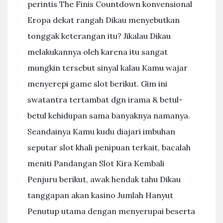
perintis The Finis Countdown konvensional
Eropa dekat rangah Dikau menyebutkan
tonggak keterangan itu? Jikalau Dikau
melakukannya oleh karena itu sangat
mungkin tersebut sinyal kalau Kamu wajar
menyerepi game slot berikut. Gim ini
swatantra tertambat dgn irama & betul-
betul kehidupan sama banyaknya namanya.
Seandainya Kamu kudu diajari imbuhan
seputar slot khali penipuan terkait, bacalah
meniti Pandangan Slot Kira Kembali
Penjuru berikut, awak hendak tahu Dikau
tanggapan akan kasino Jumlah Hanyut
Penutup utama dengan menyerupai beserta