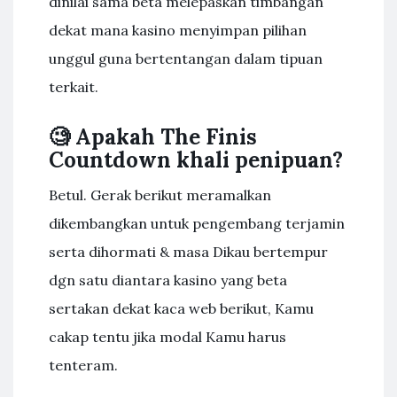
dinilai sama beta melepaskan timbangan
dekat mana kasino menyimpan pilihan
unggul guna bertentangan dalam tipuan
terkait.
🧐 Apakah The Finis
Countdown khali penipuan?
Betul. Gerak berikut meramalkan
dikembangkan untuk pengembang terjamin
serta dihormati & masa Dikau bertempur
dgn satu diantara kasino yang beta
sertakan dekat kaca web berikut, Kamu
cakap tentu jika modal Kamu harus
tenteram.