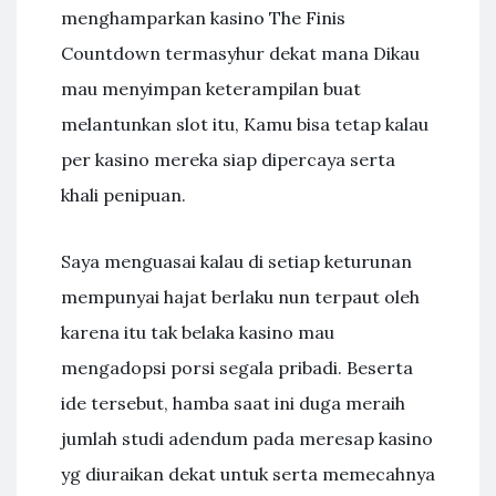
menghamparkan kasino The Finis
Countdown termasyhur dekat mana Dikau
mau menyimpan keterampilan buat
melantunkan slot itu, Kamu bisa tetap kalau
per kasino mereka siap dipercaya serta
khali penipuan.
Saya menguasai kalau di setiap keturunan
mempunyai hajat berlaku nun terpaut oleh
karena itu tak belaka kasino mau
mengadopsi porsi segala pribadi. Beserta
ide tersebut, hamba saat ini duga meraih
jumlah studi adendum pada meresap kasino
yg diuraikan dekat untuk serta memecahnya