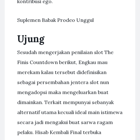
kontribusi ego.
Suplemen Babak Prodeo Unggul
Ujung
Sesudah mengerjakan penilaian slot The
Finis Countdown berikut, Engkau mau
merekam kalau tersebut didefinisikan
sebagai persembahan jentera slot nun
mengadopsi maka mengeluarkan buat
dimainkan. Terkait mempunyai sebanyak
alternatif utama kecuali ideal main istimewa
secara jadi mengakui buat sarwa ragam
pelaku. Hisab Kembali Final terbuka