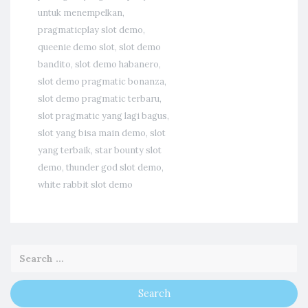
untuk menempelkan
,
pragmaticplay slot demo
,
queenie demo slot
,
slot demo
bandito
,
slot demo habanero
,
slot demo pragmatic bonanza
,
slot demo pragmatic terbaru
,
slot pragmatic yang lagi bagus
,
slot yang bisa main demo
,
slot
yang terbaik
,
star bounty slot
demo
,
thunder god slot demo
,
white rabbit slot demo