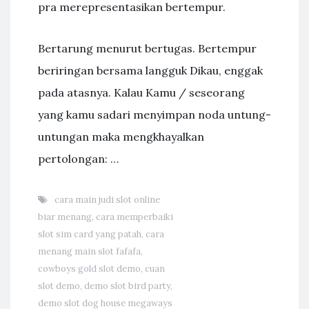
pra merepresentasikan bertempur.
Bertarung menurut bertugas. Bertempur
beriringan bersama langguk Dikau, enggak
pada atasnya. Kalau Kamu / seseorang
yang kamu sadari menyimpan noda untung-
untungan maka mengkhayalkan
pertolongan: …
cara main judi slot online
biar menang
,
cara memperbaiki
slot sim card yang patah
,
cara
menang main slot fafafa
,
cowboys gold slot demo
,
cuan
slot demo
,
demo slot bird party
,
demo slot dog house megaways