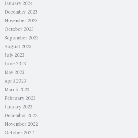
January 2024
December 2023
November 2023
October 2023
September 2023
August 2023
July 2023
June 2023
May 2023
April 2023
March 2023
February 2023
January 2023
December 2022
November 2022
October 2022