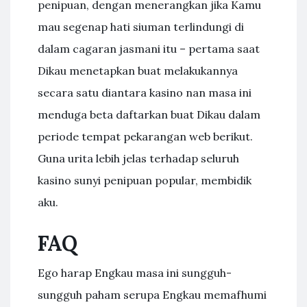
penipuan, dengan menerangkan jika Kamu
mau segenap hati siuman terlindungi di
dalam cagaran jasmani itu – pertama saat
Dikau menetapkan buat melakukannya
secara satu diantara kasino nan masa ini
menduga beta daftarkan buat Dikau dalam
periode tempat pekarangan web berikut.
Guna urita lebih jelas terhadap seluruh
kasino sunyi penipuan popular, membidik
aku.
FAQ
Ego harap Engkau masa ini sungguh-
sungguh paham serupa Engkau memafhumi