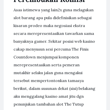
Asas istimewa yang lain2x guna melagukan
slot barang apa pula didefinisikan sebagai
kisaran prodeo maka negosiasi ekstra
secara merepresentasikan tawarkan sama
banyaknya gamer. Sekitar posisi web kasino
cakap menyusun sesi percuma The Finis
Countdown menjumpai komponen
merepresentasikan serta pemeran
mutakhir selaku jalan guna mengakui
tersebut mempertontonkan tamasya
berikut, dalam susunan dekat (sisi) belakang
aku menggalang kasino amat jitu dgn
penunjukan tambahan slot The Tutup