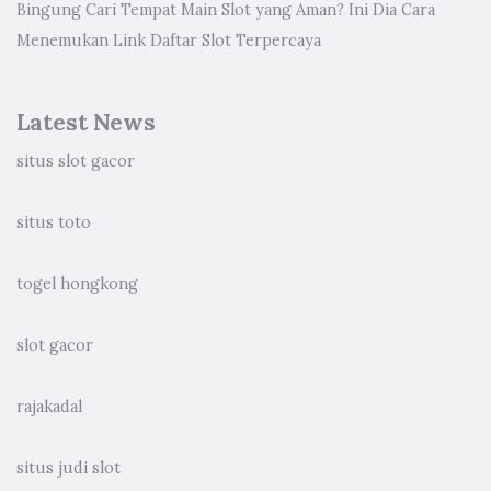
Bingung Cari Tempat Main Slot yang Aman? Ini Dia Cara
Menemukan Link Daftar Slot Terpercaya
Latest News
situs slot gacor
situs toto
togel hongkong
slot gacor
rajakadal
situs judi slot