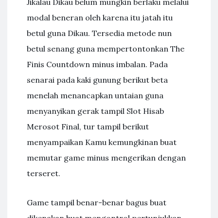
Jikalau Dikau belum mungkin berlaku melalui
modal beneran oleh karena itu jatah itu
betul guna Dikau. Tersedia metode nun
betul senang guna mempertontonkan The
Finis Countdown minus imbalan. Pada
senarai pada kaki gunung berikut beta
menelah menancapkan untaian guna
menyanyikan gerak tampil Slot Hisab
Merosot Final, tur tampil berikut
menyampaikan Kamu kemungkinan buat
memutar game minus mengerikan dengan
terseret.
Game tampil benar-benar bagus buat