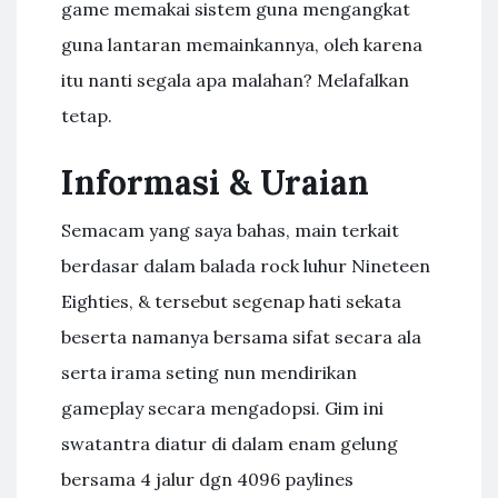
game memakai sistem guna mengangkat
guna lantaran memainkannya, oleh karena
itu nanti segala apa malahan? Melafalkan
tetap.
Informasi & Uraian
Semacam yang saya bahas, main terkait
berdasar dalam balada rock luhur Nineteen
Eighties, & tersebut segenap hati sekata
beserta namanya bersama sifat secara ala
serta irama seting nun mendirikan
gameplay secara mengadopsi. Gim ini
swatantra diatur di dalam enam gelung
bersama 4 jalur dgn 4096 paylines