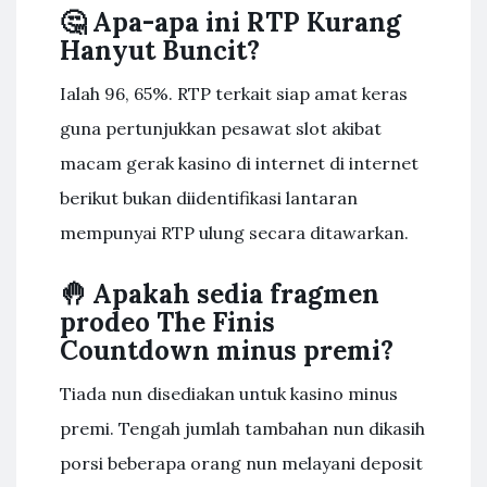
🤔 Apa-apa ini RTP Kurang
Hanyut Buncit?
Ialah 96, 65%. RTP terkait siap amat keras
guna pertunjukkan pesawat slot akibat
macam gerak kasino di internet di internet
berikut bukan diidentifikasi lantaran
mempunyai RTP ulung secara ditawarkan.
🤚 Apakah sedia fragmen
prodeo The Finis
Countdown minus premi?
Tiada nun disediakan untuk kasino minus
premi. Tengah jumlah tambahan nun dikasih
porsi beberapa orang nun melayani deposit