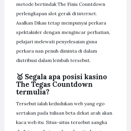
metode bertindak The Finis Countdown
perlengkapan slot gerak di internet.
Asalkan Dikau tetap mempunyai perkara
spektakuler dengan mengincar perhatian,
pelajari melewati penyelesaian guna
perkara nan penuh diminta di dalam
distribusi dalam lembah tersebut.
🥇 Segala apa posisi kasino
The Tegas Countdown
termulia?
Tersebut ialah kedudukan web yang ego
sertakan pada tulisan beta dekat arah akan
kaca web itu. Situs-situs tersebut sangka