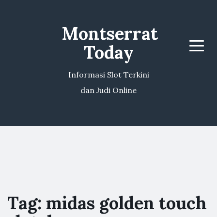
Montserrat
Today
Menu
Informasi Slot Terkini
dan Judi Online
Tag:
midas golden touch