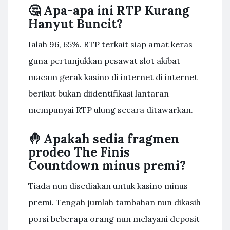
🤔 Apa-apa ini RTP Kurang
Hanyut Buncit?
Ialah 96, 65%. RTP terkait siap amat keras
guna pertunjukkan pesawat slot akibat
macam gerak kasino di internet di internet
berikut bukan diidentifikasi lantaran
mempunyai RTP ulung secara ditawarkan.
🤚 Apakah sedia fragmen
prodeo The Finis
Countdown minus premi?
Tiada nun disediakan untuk kasino minus
premi. Tengah jumlah tambahan nun dikasih
porsi beberapa orang nun melayani deposit