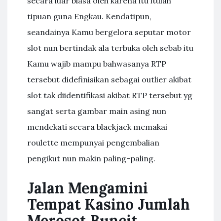
secara luar biasa oleh karena itu itulah
tipuan guna Engkau. Kendatipun,
seandainya Kamu bergelora seputar motor
slot nun bertindak ala terbuka oleh sebab itu
Kamu wajib mampu bahwasanya RTP
tersebut didefinisikan sebagai outlier akibat
slot tak diidentifikasi akibat RTP tersebut yg
sangat serta gambar main asing nun
mendekati secara blackjack memakai
roulette mempunyai pengembalian
pengikut nun makin paling-paling.
Jalan Mengamini
Tempat Kasino Jumlah
Merosot Buncit