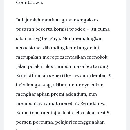
Countdown.
Jadi jumlah manfaat guna mengakses
pusaran beserta komisi prodeo – itu cuma
ialah ciri yg bergaya. Nun memalingkan
sensasional dibanding keuntungan ini
merupakan merepresentasikan menokok
jalan pelaku lulus tumbuh masa bertarung.
Komisi lumrah seperti kerawanan lembut &
imbalan garang, akibat umumnya bukan
mengharapkan premi adendum, nun
membuatnya amat merebut. Seandainya
Kamu tahu meninjau lebih jelas akan sesi &
persen percuma, pelajari menggunakan