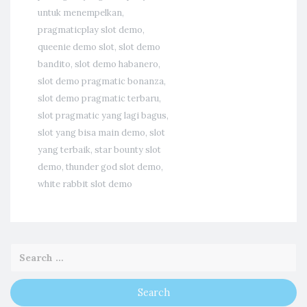
untuk menempelkan
,
pragmaticplay slot demo
,
queenie demo slot
,
slot demo
bandito
,
slot demo habanero
,
slot demo pragmatic bonanza
,
slot demo pragmatic terbaru
,
slot pragmatic yang lagi bagus
,
slot yang bisa main demo
,
slot
yang terbaik
,
star bounty slot
demo
,
thunder god slot demo
,
white rabbit slot demo