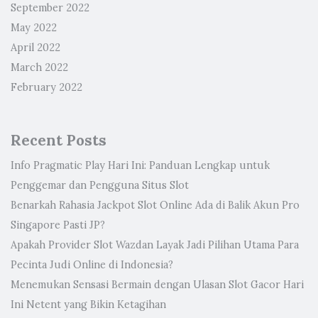
September 2022
May 2022
April 2022
March 2022
February 2022
Recent Posts
Info Pragmatic Play Hari Ini: Panduan Lengkap untuk
Penggemar dan Pengguna Situs Slot
Benarkah Rahasia Jackpot Slot Online Ada di Balik Akun Pro
Singapore Pasti JP?
Apakah Provider Slot Wazdan Layak Jadi Pilihan Utama Para
Pecinta Judi Online di Indonesia?
Menemukan Sensasi Bermain dengan Ulasan Slot Gacor Hari
Ini Netent yang Bikin Ketagihan