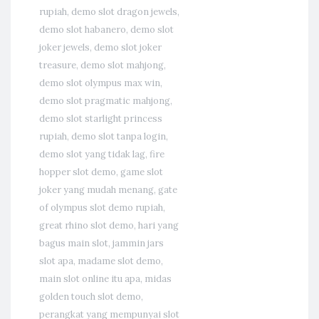
rupiah
,
demo slot dragon jewels
,
demo slot habanero
,
demo slot
joker jewels
,
demo slot joker
treasure
,
demo slot mahjong
,
demo slot olympus max win
,
demo slot pragmatic mahjong
,
demo slot starlight princess
rupiah
,
demo slot tanpa login
,
demo slot yang tidak lag
,
fire
hopper slot demo
,
game slot
joker yang mudah menang
,
gate
of olympus slot demo rupiah
,
great rhino slot demo
,
hari yang
bagus main slot
,
jammin jars
slot apa
,
madame slot demo
,
main slot online itu apa
,
midas
golden touch slot demo
,
perangkat yang mempunyai slot