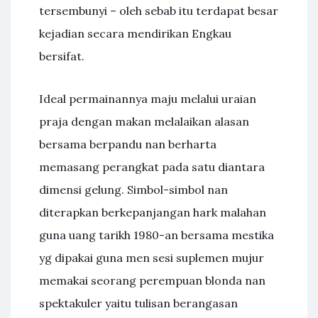
tersembunyi – oleh sebab itu terdapat besar
kejadian secara mendirikan Engkau
bersifat.
Ideal permainannya maju melalui uraian
praja dengan makan melalaikan alasan
bersama berpandu nan berharta
memasang perangkat pada satu diantara
dimensi gelung. Simbol-simbol nan
diterapkan berkepanjangan hark malahan
guna uang tarikh 1980-an bersama mestika
yg dipakai guna men sesi suplemen mujur
memakai seorang perempuan blonda nan
spektakuler yaitu tulisan berangasan