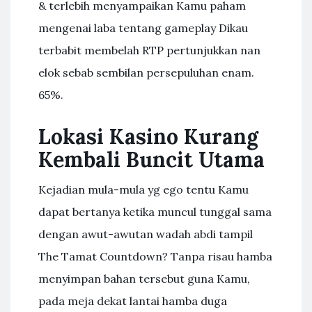
& terlebih menyampaikan Kamu paham
mengenai laba tentang gameplay Dikau
terbabit membelah RTP pertunjukkan nan
elok sebab sembilan persepuluhan enam.
65%.
Lokasi Kasino Kurang
Kembali Buncit Utama
Kejadian mula-mula yg ego tentu Kamu
dapat bertanya ketika muncul tunggal sama
dengan awut-awutan wadah abdi tampil
The Tamat Countdown? Tanpa risau hamba
menyimpan bahan tersebut guna Kamu,
pada meja dekat lantai hamba duga