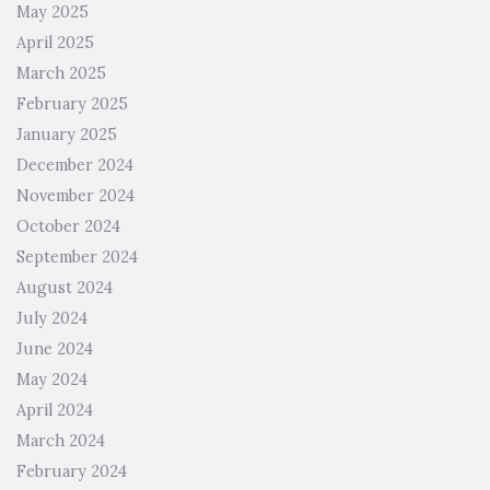
May 2025
April 2025
March 2025
February 2025
January 2025
December 2024
November 2024
October 2024
September 2024
August 2024
July 2024
June 2024
May 2024
April 2024
March 2024
February 2024