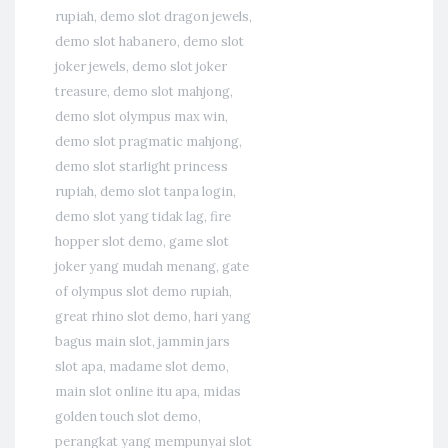
rupiah
,
demo slot dragon jewels
,
demo slot habanero
,
demo slot
joker jewels
,
demo slot joker
treasure
,
demo slot mahjong
,
demo slot olympus max win
,
demo slot pragmatic mahjong
,
demo slot starlight princess
rupiah
,
demo slot tanpa login
,
demo slot yang tidak lag
,
fire
hopper slot demo
,
game slot
joker yang mudah menang
,
gate
of olympus slot demo rupiah
,
great rhino slot demo
,
hari yang
bagus main slot
,
jammin jars
slot apa
,
madame slot demo
,
main slot online itu apa
,
midas
golden touch slot demo
,
perangkat yang mempunyai slot