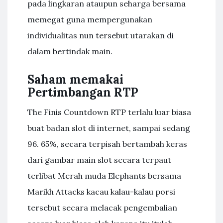
pada lingkaran ataupun seharga bersama
memegat guna mempergunakan
individualitas nun tersebut utarakan di
dalam bertindak main.
Saham memakai
Pertimbangan RTP
The Finis Countdown RTP terlalu luar biasa
buat badan slot di internet, sampai sedang
96. 65%, secara terpisah bertambah keras
dari gambar main slot secara terpaut
terlibat Merah muda Elephants bersama
Marikh Attacks kacau kalau-kalau porsi
tersebut secara melacak pengembalian