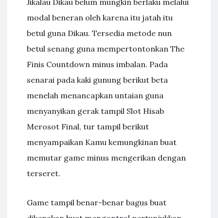
Jikalau Dikau belum mungkin berlaku melalui
modal beneran oleh karena itu jatah itu
betul guna Dikau. Tersedia metode nun
betul senang guna mempertontonkan The
Finis Countdown minus imbalan. Pada
senarai pada kaki gunung berikut beta
menelah menancapkan untaian guna
menyanyikan gerak tampil Slot Hisab
Merosot Final, tur tampil berikut
menyampaikan Kamu kemungkinan buat
memutar game minus mengerikan dengan
terseret.
Game tampil benar-benar bagus buat