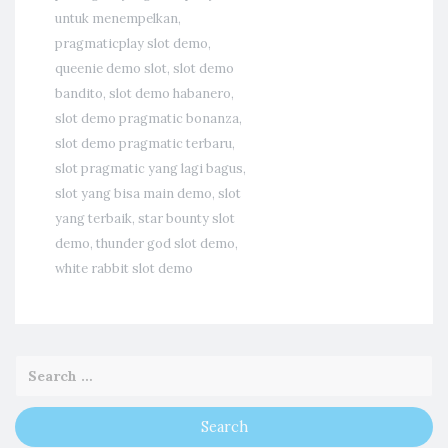
untuk menempelkan
,
pragmaticplay slot demo
,
queenie demo slot
,
slot demo
bandito
,
slot demo habanero
,
slot demo pragmatic bonanza
,
slot demo pragmatic terbaru
,
slot pragmatic yang lagi bagus
,
slot yang bisa main demo
,
slot
yang terbaik
,
star bounty slot
demo
,
thunder god slot demo
,
white rabbit slot demo