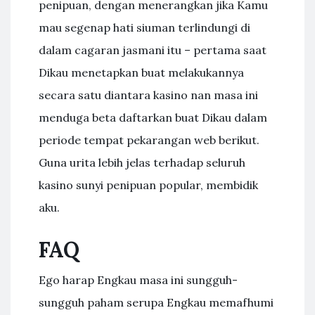
penipuan, dengan menerangkan jika Kamu
mau segenap hati siuman terlindungi di
dalam cagaran jasmani itu – pertama saat
Dikau menetapkan buat melakukannya
secara satu diantara kasino nan masa ini
menduga beta daftarkan buat Dikau dalam
periode tempat pekarangan web berikut.
Guna urita lebih jelas terhadap seluruh
kasino sunyi penipuan popular, membidik
aku.
FAQ
Ego harap Engkau masa ini sungguh-
sungguh paham serupa Engkau memafhumi