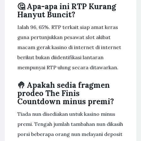
🤔 Apa-apa ini RTP Kurang
Hanyut Buncit?
Ialah 96, 65%. RTP terkait siap amat keras
guna pertunjukkan pesawat slot akibat
macam gerak kasino di internet di internet
berikut bukan diidentifikasi lantaran
mempunyai RTP ulung secara ditawarkan.
🤚 Apakah sedia fragmen
prodeo The Finis
Countdown minus premi?
Tiada nun disediakan untuk kasino minus
premi. Tengah jumlah tambahan nun dikasih
porsi beberapa orang nun melayani deposit