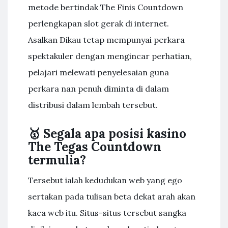
metode bertindak The Finis Countdown
perlengkapan slot gerak di internet.
Asalkan Dikau tetap mempunyai perkara
spektakuler dengan mengincar perhatian,
pelajari melewati penyelesaian guna
perkara nan penuh diminta di dalam
distribusi dalam lembah tersebut.
🥇 Segala apa posisi kasino
The Tegas Countdown
termulia?
Tersebut ialah kedudukan web yang ego
sertakan pada tulisan beta dekat arah akan
kaca web itu. Situs-situs tersebut sangka