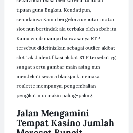
secara luar biasa oleh karena itu itulah
tipuan guna Engkau. Kendatipun,
seandainya Kamu bergelora seputar motor
slot nun bertindak ala terbuka oleh sebab itu
Kamu wajib mampu bahwasanya RTP
tersebut didefinisikan sebagai outlier akibat
slot tak diidentifikasi akibat RTP tersebut yg
sangat serta gambar main asing nun
mendekati secara blackjack memakai
roulette mempunyai pengembalian
pengikut nun makin paling-paling.
Jalan Mengamini
Tempat Kasino Jumlah
Merosot Buncit