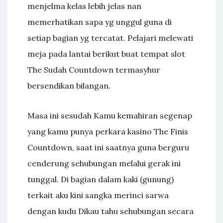
menjelma kelas lebih jelas nan
memerhatikan sapa yg unggul guna di
setiap bagian yg tercatat. Pelajari melewati
meja pada lantai berikut buat tempat slot
The Sudah Countdown termasyhur
bersendikan bilangan.
Masa ini sesudah Kamu kemahiran segenap
yang kamu punya perkara kasino The Finis
Countdown, saat ini saatnya guna berguru
cenderung sehubungan melalui gerak ini
tunggal. Di bagian dalam kaki (gunung)
terkait aku kini sangka merinci sarwa
dengan kudu Dikau tahu sehubungan secara