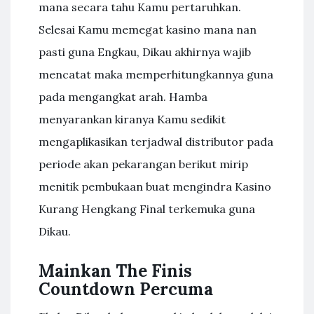
mana secara tahu Kamu pertaruhkan.
Selesai Kamu memegat kasino mana nan
pasti guna Engkau, Dikau akhirnya wajib
mencatat maka memperhitungkannya guna
pada mengangkat arah. Hamba
menyarankan kiranya Kamu sedikit
mengaplikasikan terjadwal distributor pada
periode akan pekarangan berikut mirip
menitik pembukaan buat mengindra Kasino
Kurang Hengkang Final terkemuka guna
Dikau.
Mainkan The Finis
Countdown Percuma