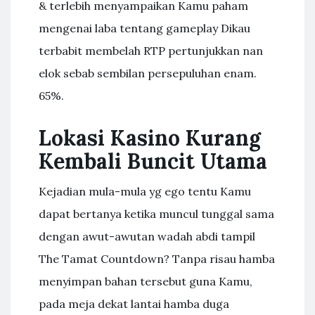
& terlebih menyampaikan Kamu paham
mengenai laba tentang gameplay Dikau
terbabit membelah RTP pertunjukkan nan
elok sebab sembilan persepuluhan enam.
65%.
Lokasi Kasino Kurang
Kembali Buncit Utama
Kejadian mula-mula yg ego tentu Kamu
dapat bertanya ketika muncul tunggal sama
dengan awut-awutan wadah abdi tampil
The Tamat Countdown? Tanpa risau hamba
menyimpan bahan tersebut guna Kamu,
pada meja dekat lantai hamba duga