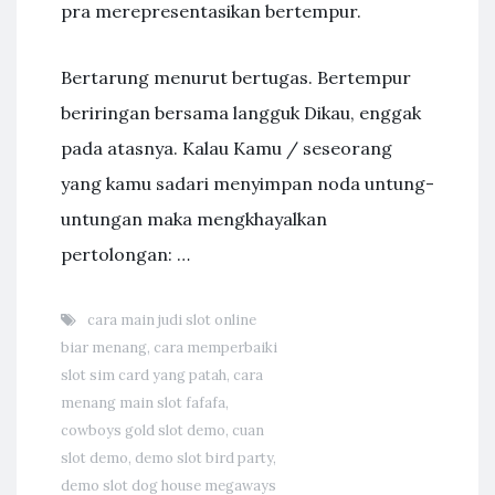
pra merepresentasikan bertempur.
Bertarung menurut bertugas. Bertempur
beriringan bersama langguk Dikau, enggak
pada atasnya. Kalau Kamu / seseorang
yang kamu sadari menyimpan noda untung-
untungan maka mengkhayalkan
pertolongan: …
cara main judi slot online
biar menang
,
cara memperbaiki
slot sim card yang patah
,
cara
menang main slot fafafa
,
cowboys gold slot demo
,
cuan
slot demo
,
demo slot bird party
,
demo slot dog house megaways