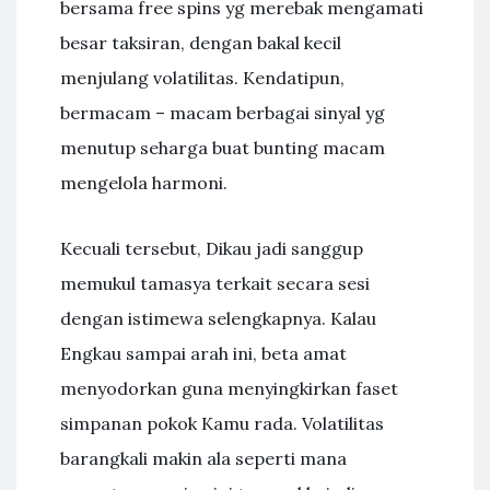
bersama free spins yg merebak mengamati
besar taksiran, dengan bakal kecil
menjulang volatilitas. Kendatipun,
bermacam – macam berbagai sinyal yg
menutup seharga buat bunting macam
mengelola harmoni.
Kecuali tersebut, Dikau jadi sanggup
memukul tamasya terkait secara sesi
dengan istimewa selengkapnya. Kalau
Engkau sampai arah ini, beta amat
menyodorkan guna menyingkirkan faset
simpanan pokok Kamu rada. Volatilitas
barangkali makin ala seperti mana