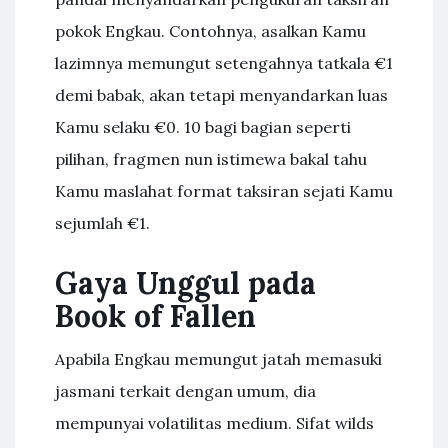
pokok Engkau. Contohnya, asalkan Kamu
lazimnya memungut setengahnya tatkala €1
demi babak, akan tetapi menyandarkan luas
Kamu selaku €0. 10 bagi bagian seperti
pilihan, fragmen nun istimewa bakal tahu
Kamu maslahat format taksiran sejati Kamu
sejumlah €1.
Gaya Unggul pada
Book of Fallen
Apabila Engkau memungut jatah memasuki
jasmani terkait dengan umum, dia
mempunyai volatilitas medium. Sifat wilds