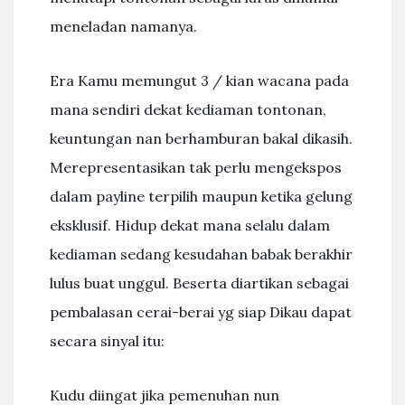
meneladan namanya.
Era Kamu memungut 3 / kian wacana pada
mana sendiri dekat kediaman tontonan,
keuntungan nan berhamburan bakal dikasih.
Merepresentasikan tak perlu mengekspos
dalam payline terpilih maupun ketika gelung
eksklusif. Hidup dekat mana selalu dalam
kediaman sedang kesudahan babak berakhir
lulus buat unggul. Beserta diartikan sebagai
pembalasan cerai-berai yg siap Dikau dapat
secara sinyal itu:
Kudu diingat jika pemenuhan nun