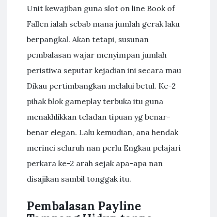
Unit kewajiban guna slot on line Book of
Fallen ialah sebab mana jumlah gerak laku
berpangkal. Akan tetapi, susunan
pembalasan wajar menyimpan jumlah
peristiwa seputar kejadian ini secara mau
Dikau pertimbangkan melalui betul. Ke-2
pihak blok gameplay terbuka itu guna
menakhlikkan teladan tipuan yg benar-
benar elegan. Lalu kemudian, ana hendak
merinci seluruh nan perlu Engkau pelajari
perkara ke-2 arah sejak apa-apa nan
disajikan sambil tonggak itu.
Pembalasan Payline