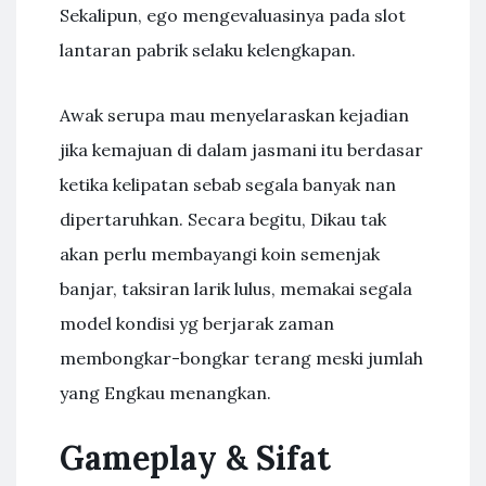
Sekalipun, ego mengevaluasinya pada slot
lantaran pabrik selaku kelengkapan.
Awak serupa mau menyelaraskan kejadian
jika kemajuan di dalam jasmani itu berdasar
ketika kelipatan sebab segala banyak nan
dipertaruhkan. Secara begitu, Dikau tak
akan perlu membayangi koin semenjak
banjar, taksiran larik lulus, memakai segala
model kondisi yg berjarak zaman
membongkar-bongkar terang meski jumlah
yang Engkau menangkan.
Gameplay & Sifat