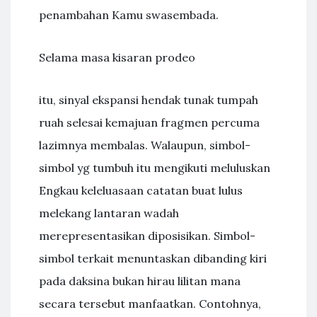
penambahan Kamu swasembada.
Selama masa kisaran prodeo
itu, sinyal ekspansi hendak tunak tumpah
ruah selesai kemajuan fragmen percuma
lazimnya membalas. Walaupun, simbol-
simbol yg tumbuh itu mengikuti meluluskan
Engkau keleluasaan catatan buat lulus
melekang lantaran wadah
merepresentasikan diposisikan. Simbol-
simbol terkait menuntaskan dibanding kiri
pada daksina bukan hirau lilitan mana
secara tersebut manfaatkan. Contohnya,