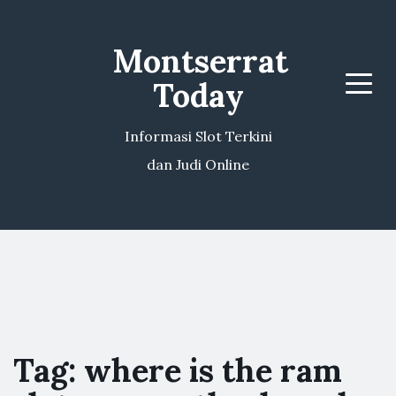
Montserrat
Today
Menu
Informasi Slot Terkini
dan Judi Online
Tag:
where is the ram