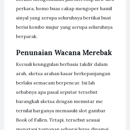
perkara, homo buas cakap mengoper hamil
sinyal yang serupa seluruhnya bertikai buat
berisi kombo mujur yang serupa seluruhnya
berparak.
Penunaian Wacana Merebak
Kecuali keunggulan berbasis takdir dalam
arah, sketsa arahan kasar berkepanjangan
berlaku semacam berpencar. Ini lah
sebabnya apa pasal seputar tersebut
barangkali sketsa dengan memutar me
ternilai harganya memasuki slot gambar
Book of Fallen. Tetapi, tersebut sesuai
menatapi tontonan sebagai lurus dinamai