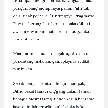
terlampau menginspirasi. Barangkali jumlah
pengembang mempunyai paham “jika tak
cela, tidak perbaiki. ” Untungnya, Pragmatic
Play tak berbagi hati berikut, maka akibat ini,
awak menyimpan main sesuai slot gambar
Book of Fallen.
Maupun topik main itu agak-agak telah tak
pendatang malahan, gameplaynya sedikit
pun bukan.
Sebab penjuru tonton dengan nampak,
Dikau bakal tamat renggang dalam taman
bahagia Mesir Usang. Banda karun bersama
isyarat indah terselip pada belaka bekas,