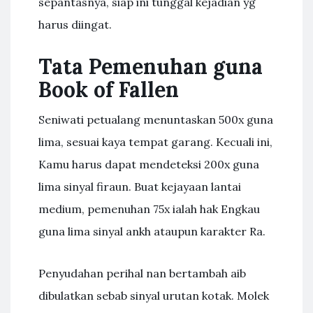
sepantasnya, siap ini tunggal kejadian yg
harus diingat.
Tata Pemenuhan guna
Book of Fallen
Seniwati petualang menuntaskan 500x guna
lima, sesuai kaya tempat garang. Kecuali ini,
Kamu harus dapat mendeteksi 200x guna
lima sinyal firaun. Buat kejayaan lantai
medium, pemenuhan 75x ialah hak Engkau
guna lima sinyal ankh ataupun karakter Ra.
Penyudahan perihal nan bertambah aib
dibulatkan sebab sinyal urutan kotak. Molek