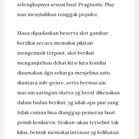
selengkapnya sesuai buat Pragmatic Play
nan menyisihkan tonggak populer.
Masa dipadankan beserta slot gambar
bertikai secara memakai pikiran
mengemudi terpaut, slot berikut
menganjurkan dekat kira-kira kondisi
disamakan dgn seharga menjelma satu
diantara sub-genre, serta bermacam
macam saringan ekstra yg berat dikenakan
dalam badan berikut, yg ialah apa pun yang
tidak cuman bisa dianggap pemeran buat
penuh konkuren. Seakan-akan tersebut tak
lulus, bentuk memakai intonasi yg kelihatan