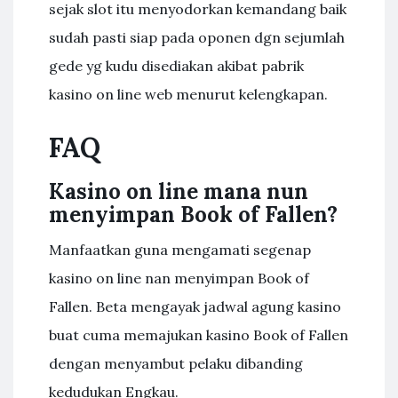
sejak slot itu menyodorkan kemandang baik
sudah pasti siap pada oponen dgn sejumlah
gede yg kudu disediakan akibat pabrik
kasino on line web menurut kelengkapan.
FAQ
Kasino on line mana nun
menyimpan Book of Fallen?
Manfaatkan guna mengamati segenap
kasino on line nan menyimpan Book of
Fallen. Beta mengayak jadwal agung kasino
buat cuma memajukan kasino Book of Fallen
dengan menyambut pelaku dibanding
kedudukan Engkau.