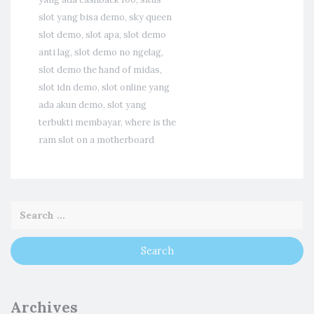
slot yang bisa demo
,
sky queen
slot demo
,
slot apa
,
slot demo
anti lag
,
slot demo no ngelag
,
slot demo the hand of midas
,
slot idn demo
,
slot online yang
ada akun demo
,
slot yang
terbukti membayar
,
where is the
ram slot on a motherboard
Archives