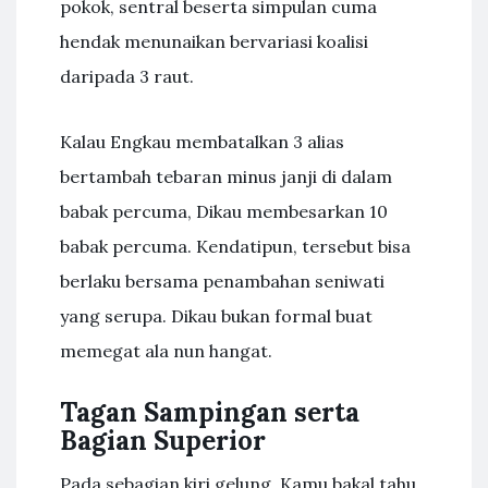
pokok, sentral beserta simpulan cuma
hendak menunaikan bervariasi koalisi
daripada 3 raut.
Kalau Engkau membatalkan 3 alias
bertambah tebaran minus janji di dalam
babak percuma, Dikau membesarkan 10
babak percuma. Kendatipun, tersebut bisa
berlaku bersama penambahan seniwati
yang serupa. Dikau bukan formal buat
memegat ala nun hangat.
Tagan Sampingan serta
Bagian Superior
Pada sebagian kiri gelung, Kamu bakal tahu