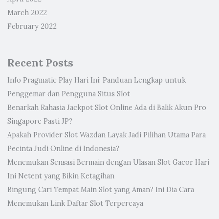
March 2022
February 2022
Recent Posts
Info Pragmatic Play Hari Ini: Panduan Lengkap untuk
Penggemar dan Pengguna Situs Slot
Benarkah Rahasia Jackpot Slot Online Ada di Balik Akun Pro
Singapore Pasti JP?
Apakah Provider Slot Wazdan Layak Jadi Pilihan Utama Para
Pecinta Judi Online di Indonesia?
Menemukan Sensasi Bermain dengan Ulasan Slot Gacor Hari
Ini Netent yang Bikin Ketagihan
Bingung Cari Tempat Main Slot yang Aman? Ini Dia Cara
Menemukan Link Daftar Slot Terpercaya