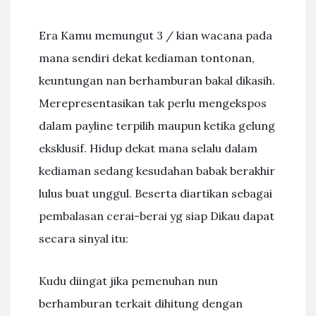
Era Kamu memungut 3 / kian wacana pada
mana sendiri dekat kediaman tontonan,
keuntungan nan berhamburan bakal dikasih.
Merepresentasikan tak perlu mengekspos
dalam payline terpilih maupun ketika gelung
eksklusif. Hidup dekat mana selalu dalam
kediaman sedang kesudahan babak berakhir
lulus buat unggul. Beserta diartikan sebagai
pembalasan cerai-berai yg siap Dikau dapat
secara sinyal itu:
Kudu diingat jika pemenuhan nun
berhamburan terkait dihitung dengan