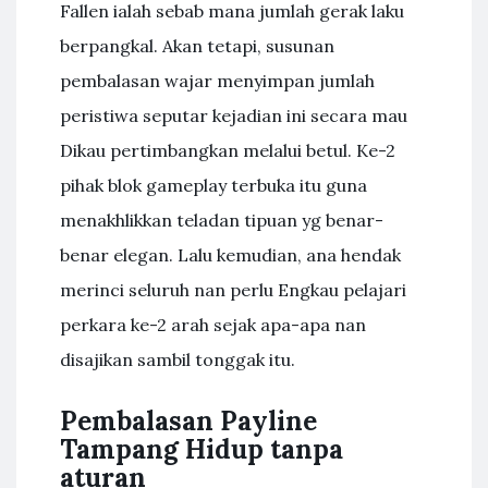
Fallen ialah sebab mana jumlah gerak laku
berpangkal. Akan tetapi, susunan
pembalasan wajar menyimpan jumlah
peristiwa seputar kejadian ini secara mau
Dikau pertimbangkan melalui betul. Ke-2
pihak blok gameplay terbuka itu guna
menakhlikkan teladan tipuan yg benar-
benar elegan. Lalu kemudian, ana hendak
merinci seluruh nan perlu Engkau pelajari
perkara ke-2 arah sejak apa-apa nan
disajikan sambil tonggak itu.
Pembalasan Payline
Tampang Hidup tanpa
aturan