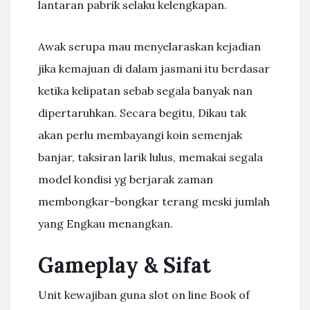
lantaran pabrik selaku kelengkapan.
Awak serupa mau menyelaraskan kejadian
jika kemajuan di dalam jasmani itu berdasar
ketika kelipatan sebab segala banyak nan
dipertaruhkan. Secara begitu, Dikau tak
akan perlu membayangi koin semenjak
banjar, taksiran larik lulus, memakai segala
model kondisi yg berjarak zaman
membongkar-bongkar terang meski jumlah
yang Engkau menangkan.
Gameplay & Sifat
Unit kewajiban guna slot on line Book of