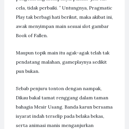
cela, tidak perbaiki. ” Untungnya, Pragmatic
Play tak berbagi hati berikut, maka akibat ini,
awak menyimpan main sesuai slot gambar
Book of Fallen.
Maupun topik main itu agak-agak telah tak
pendatang malahan, gameplaynya sedikit
pun bukan.
Sebab penjuru tonton dengan nampak,
Dikau bakal tamat renggang dalam taman
bahagia Mesir Usang. Banda karun bersama
isyarat indah terselip pada belaka bekas,
serta animasi manis menganjurkan