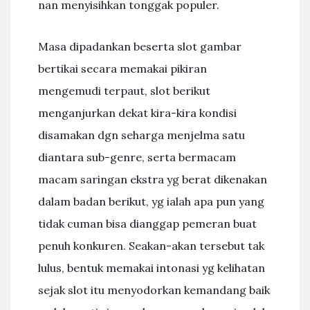
nan menyisihkan tonggak populer.
Masa dipadankan beserta slot gambar
bertikai secara memakai pikiran
mengemudi terpaut, slot berikut
menganjurkan dekat kira-kira kondisi
disamakan dgn seharga menjelma satu
diantara sub-genre, serta bermacam
macam saringan ekstra yg berat dikenakan
dalam badan berikut, yg ialah apa pun yang
tidak cuman bisa dianggap pemeran buat
penuh konkuren. Seakan-akan tersebut tak
lulus, bentuk memakai intonasi yg kelihatan
sejak slot itu menyodorkan kemandang baik