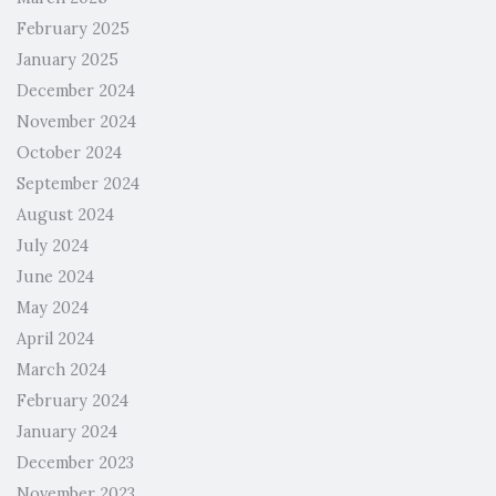
February 2025
January 2025
December 2024
November 2024
October 2024
September 2024
August 2024
July 2024
June 2024
May 2024
April 2024
March 2024
February 2024
January 2024
December 2023
November 2023