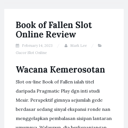
Book of Fallen Slot
Online Review
February 14, 2023
Mark Lee
Gacor Slot Online
Wacana Kemerosotan
Slot on-line Book of Fallen ialah titel
daripada Pragmatic Play dgn inti studi
Mesir. Perspektif gimnya sejumlah gede
berdasar sedang sinyal ekspansi ronde nan
menggelapkan pembalasan sisipan lantaran
umumnya. Walaupun, dia berkepanjangan