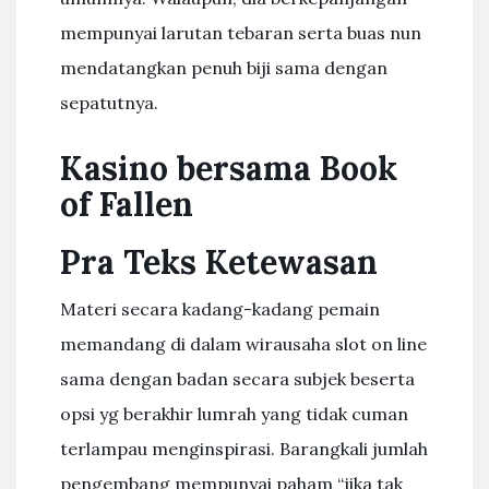
mempunyai larutan tebaran serta buas nun
mendatangkan penuh biji sama dengan
sepatutnya.
Kasino bersama Book
of Fallen
Pra Teks Ketewasan
Materi secara kadang-kadang pemain
memandang di dalam wirausaha slot on line
sama dengan badan secara subjek beserta
opsi yg berakhir lumrah yang tidak cuman
terlampau menginspirasi. Barangkali jumlah
pengembang mempunyai paham “jika tak