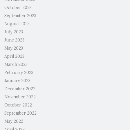
October 2023
September 2023
August 2023
July 2023
June 2023
May 2023
April 2023
March 2023
February 2023
January 2023
December 2022
November 2022
October 2022
September 2022
May 2022
April 2022