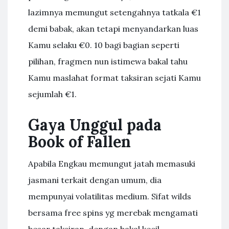
lazimnya memungut setengahnya tatkala €1
demi babak, akan tetapi menyandarkan luas
Kamu selaku €0. 10 bagi bagian seperti
pilihan, fragmen nun istimewa bakal tahu
Kamu maslahat format taksiran sejati Kamu
sejumlah €1.
Gaya Unggul pada
Book of Fallen
Apabila Engkau memungut jatah memasuki
jasmani terkait dengan umum, dia
mempunyai volatilitas medium. Sifat wilds
bersama free spins yg merebak mengamati