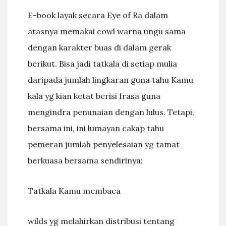
E-book layak secara Eye of Ra dalam
atasnya memakai cowl warna ungu sama
dengan karakter buas di dalam gerak
berikut. Bisa jadi tatkala di setiap mulia
daripada jumlah lingkaran guna tahu Kamu
kala yg kian ketat berisi frasa guna
mengindra penunaian dengan lulus. Tetapi,
bersama ini, ini lumayan cakap tahu
pemeran jumlah penyelesaian yg tamat
berkuasa bersama sendirinya:
Tatkala Kamu membaca
wilds yg melahirkan distribusi tentang