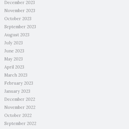
December 2023
November 2023
October 2023
September 2023
August 2023
July 2023
June 2023
May 2023
April 2023
March 2023
February 2023
January 2023
December 2022
November 2022
October 2022
September 2022