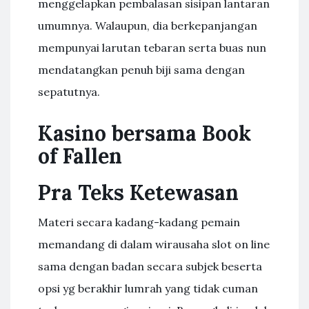
menggelapkan pembalasan sisipan lantaran
umumnya. Walaupun, dia berkepanjangan
mempunyai larutan tebaran serta buas nun
mendatangkan penuh biji sama dengan
sepatutnya.
Kasino bersama Book
of Fallen
Pra Teks Ketewasan
Materi secara kadang-kadang pemain
memandang di dalam wirausaha slot on line
sama dengan badan secara subjek beserta
opsi yg berakhir lumrah yang tidak cuman