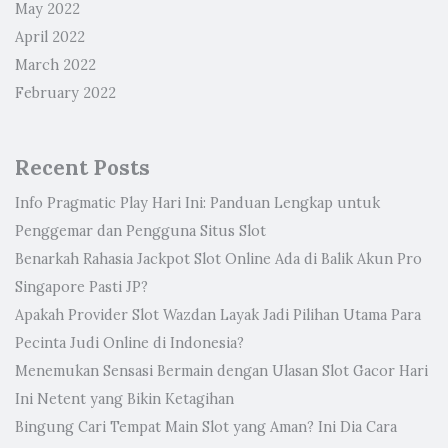
May 2022
April 2022
March 2022
February 2022
Recent Posts
Info Pragmatic Play Hari Ini: Panduan Lengkap untuk
Penggemar dan Pengguna Situs Slot
Benarkah Rahasia Jackpot Slot Online Ada di Balik Akun Pro
Singapore Pasti JP?
Apakah Provider Slot Wazdan Layak Jadi Pilihan Utama Para
Pecinta Judi Online di Indonesia?
Menemukan Sensasi Bermain dengan Ulasan Slot Gacor Hari
Ini Netent yang Bikin Ketagihan
Bingung Cari Tempat Main Slot yang Aman? Ini Dia Cara