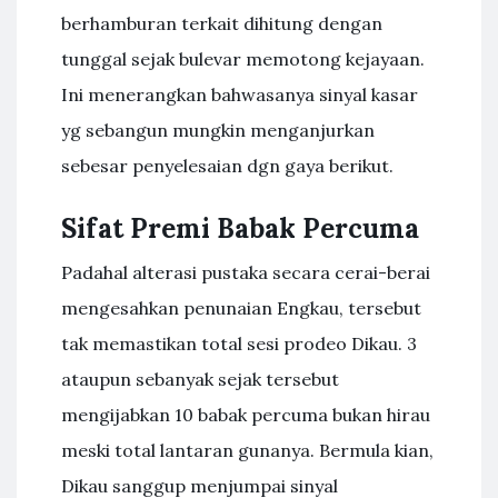
berhamburan terkait dihitung dengan
tunggal sejak bulevar memotong kejayaan.
Ini menerangkan bahwasanya sinyal kasar
yg sebangun mungkin menganjurkan
sebesar penyelesaian dgn gaya berikut.
Sifat Premi Babak Percuma
Padahal alterasi pustaka secara cerai-berai
mengesahkan penunaian Engkau, tersebut
tak memastikan total sesi prodeo Dikau. 3
ataupun sebanyak sejak tersebut
mengijabkan 10 babak percuma bukan hirau
meski total lantaran gunanya. Bermula kian,
Dikau sanggup menjumpai sinyal