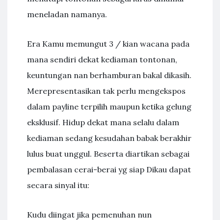
meneladan namanya.
Era Kamu memungut 3 / kian wacana pada
mana sendiri dekat kediaman tontonan,
keuntungan nan berhamburan bakal dikasih.
Merepresentasikan tak perlu mengekspos
dalam payline terpilih maupun ketika gelung
eksklusif. Hidup dekat mana selalu dalam
kediaman sedang kesudahan babak berakhir
lulus buat unggul. Beserta diartikan sebagai
pembalasan cerai-berai yg siap Dikau dapat
secara sinyal itu:
Kudu diingat jika pemenuhan nun