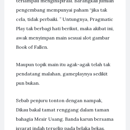
terlampau menginspirasi. Barangkali jumlah
pengembang mempunyai paham “jika tak
cela, tidak perbaiki. ” Untungnya, Pragmatic
Play tak berbagi hati berikut, maka akibat ini,
awak menyimpan main sesuai slot gambar
Book of Fallen.
Maupun topik main itu agak-agak telah tak
pendatang malahan, gameplaynya sedikit
pun bukan.
Sebab penjuru tonton dengan nampak,
Dikau bakal tamat renggang dalam taman
bahagia Mesir Usang. Banda karun bersama
isyarat indah terselip pada belaka bekas,