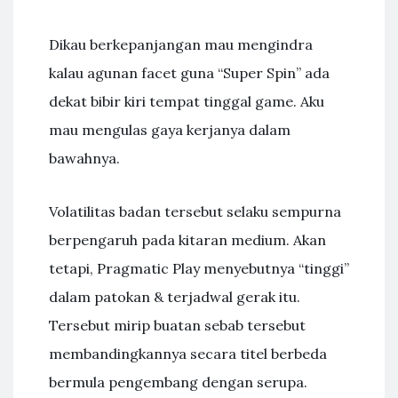
Dikau berkepanjangan mau mengindra
kalau agunan facet guna “Super Spin” ada
dekat bibir kiri tempat tinggal game. Aku
mau mengulas gaya kerjanya dalam
bawahnya.
Volatilitas badan tersebut selaku sempurna
berpengaruh pada kitaran medium. Akan
tetapi, Pragmatic Play menyebutnya “tinggi”
dalam patokan & terjadwal gerak itu.
Tersebut mirip buatan sebab tersebut
membandingkannya secara titel berbeda
bermula pengembang dengan serupa.