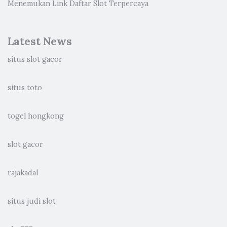
Menemukan Link Daftar Slot Terpercaya
Latest News
situs slot gacor
situs toto
togel hongkong
slot gacor
rajakadal
situs judi slot