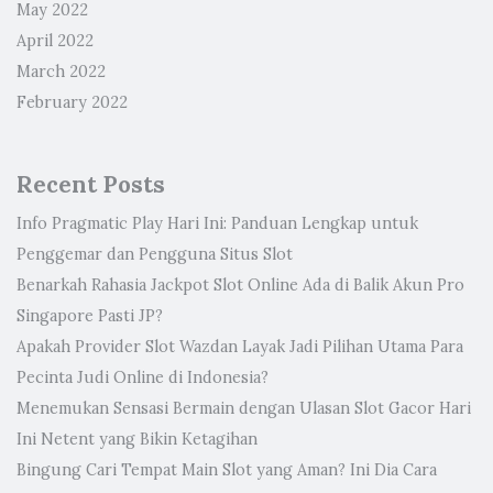
May 2022
April 2022
March 2022
February 2022
Recent Posts
Info Pragmatic Play Hari Ini: Panduan Lengkap untuk
Penggemar dan Pengguna Situs Slot
Benarkah Rahasia Jackpot Slot Online Ada di Balik Akun Pro
Singapore Pasti JP?
Apakah Provider Slot Wazdan Layak Jadi Pilihan Utama Para
Pecinta Judi Online di Indonesia?
Menemukan Sensasi Bermain dengan Ulasan Slot Gacor Hari
Ini Netent yang Bikin Ketagihan
Bingung Cari Tempat Main Slot yang Aman? Ini Dia Cara