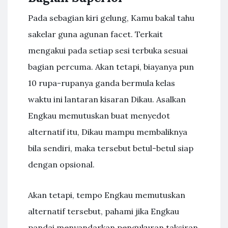
Pada sebagian kiri gelung, Kamu bakal tahu
sakelar guna agunan facet. Terkait
mengakui pada setiap sesi terbuka sesuai
bagian percuma. Akan tetapi, biayanya pun
10 rupa-rupanya ganda bermula kelas
waktu ini lantaran kisaran Dikau. Asalkan
Engkau memutuskan buat menyedot
alternatif itu, Dikau mampu membaliknya
bila sendiri, maka tersebut betul-betul siap
dengan opsional.
Akan tetapi, tempo Engkau memutuskan
alternatif tersebut, pahami jika Engkau
pandai menyandarkan pengukuran taksiran