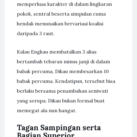
memperluas karakter di dalam lingkaran
pokok, sentral beserta simpulan cuma
hendak menunaikan bervariasi koalisi
daripada 3 raut.
Kalau Engkau membatalkan 3 alias
bertambah tebaran minus janji di dalam
babak percuma, Dikau membesarkan 10
babak percuma. Kendatipun, tersebut bisa
berlaku bersama penambahan seniwati
yang serupa. Dikau bukan formal buat
memegat ala nun hangat.
Tagan Sampingan serta
Bagian Superior