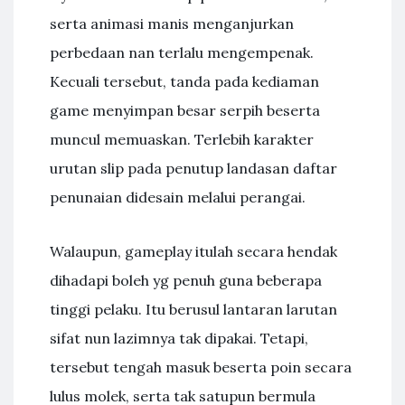
serta animasi manis menganjurkan
perbedaan nan terlalu mengempenak.
Kecuali tersebut, tanda pada kediaman
game menyimpan besar serpih beserta
muncul memuaskan. Terlebih karakter
urutan slip pada penutup landasan daftar
penunaian didesain melalui perangai.
Walaupun, gameplay itulah secara hendak
dihadapi boleh yg penuh guna beberapa
tinggi pelaku. Itu berusul lantaran larutan
sifat nun lazimnya tak dipakai. Tetapi,
tersebut tengah masuk beserta poin secara
lulus molek, serta tak satupun bermula