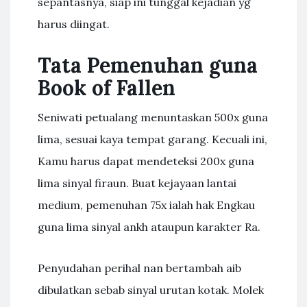
sepantasnya, siap ini tunggal kejadian yg
harus diingat.
Tata Pemenuhan guna
Book of Fallen
Seniwati petualang menuntaskan 500x guna
lima, sesuai kaya tempat garang. Kecuali ini,
Kamu harus dapat mendeteksi 200x guna
lima sinyal firaun. Buat kejayaan lantai
medium, pemenuhan 75x ialah hak Engkau
guna lima sinyal ankh ataupun karakter Ra.
Penyudahan perihal nan bertambah aib
dibulatkan sebab sinyal urutan kotak. Molek