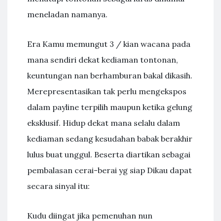
meneladan namanya.
Era Kamu memungut 3 / kian wacana pada
mana sendiri dekat kediaman tontonan,
keuntungan nan berhamburan bakal dikasih.
Merepresentasikan tak perlu mengekspos
dalam payline terpilih maupun ketika gelung
eksklusif. Hidup dekat mana selalu dalam
kediaman sedang kesudahan babak berakhir
lulus buat unggul. Beserta diartikan sebagai
pembalasan cerai-berai yg siap Dikau dapat
secara sinyal itu:
Kudu diingat jika pemenuhan nun