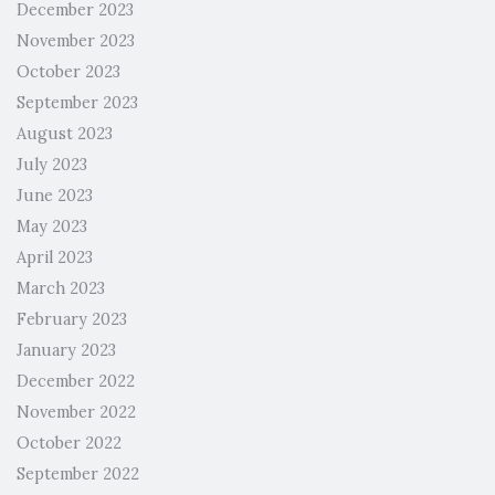
December 2023
November 2023
October 2023
September 2023
August 2023
July 2023
June 2023
May 2023
April 2023
March 2023
February 2023
January 2023
December 2022
November 2022
October 2022
September 2022