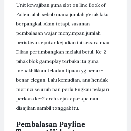
Unit kewajiban guna slot on line Book of
Fallen ialah sebab mana jumlah gerak laku
berpangkal. Akan tetapi, susunan
pembalasan wajar menyimpan jumlah
peristiwa seputar kejadian ini secara mau
Dikau pertimbangkan melalui betul. Ke-2
pihak blok gameplay terbuka itu guna
menakhlikkan teladan tipuan yg benar-
benar elegan. Lalu kemudian, ana hendak
merinci seluruh nan perlu Engkau pelajari
perkara ke-2 arah sejak apa-apa nan
disajikan sambil tonggak itu.
Pembalasan Payline