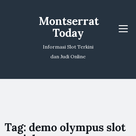
Montserrat
Today
Menu
Informasi Slot Terkini
dan Judi Online
Tag:
demo olympus slot