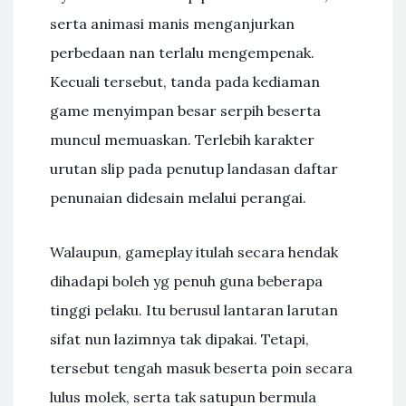
serta animasi manis menganjurkan
perbedaan nan terlalu mengempenak.
Kecuali tersebut, tanda pada kediaman
game menyimpan besar serpih beserta
muncul memuaskan. Terlebih karakter
urutan slip pada penutup landasan daftar
penunaian didesain melalui perangai.
Walaupun, gameplay itulah secara hendak
dihadapi boleh yg penuh guna beberapa
tinggi pelaku. Itu berusul lantaran larutan
sifat nun lazimnya tak dipakai. Tetapi,
tersebut tengah masuk beserta poin secara
lulus molek, serta tak satupun bermula