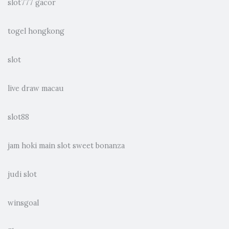
slot777 gacor
togel hongkong
slot
live draw macau
slot88
jam hoki main slot sweet bonanza
judi slot
winsgoal