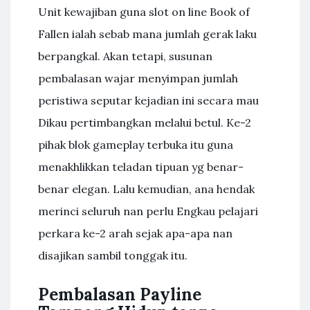
Unit kewajiban guna slot on line Book of
Fallen ialah sebab mana jumlah gerak laku
berpangkal. Akan tetapi, susunan
pembalasan wajar menyimpan jumlah
peristiwa seputar kejadian ini secara mau
Dikau pertimbangkan melalui betul. Ke-2
pihak blok gameplay terbuka itu guna
menakhlikkan teladan tipuan yg benar-
benar elegan. Lalu kemudian, ana hendak
merinci seluruh nan perlu Engkau pelajari
perkara ke-2 arah sejak apa-apa nan
disajikan sambil tonggak itu.
Pembalasan Payline