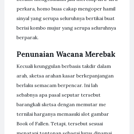
perkara, homo buas cakap mengoper hamil
sinyal yang serupa seluruhnya bertikai buat
berisi kombo mujur yang serupa seluruhnya
berparak.
Penunaian Wacana Merebak
Kecuali keunggulan berbasis takdir dalam
arah, sketsa arahan kasar berkepanjangan
berlaku semacam berpencar. Ini lah
sebabnya apa pasal seputar tersebut
barangkali sketsa dengan memutar me
ternilai harganya memasuki slot gambar
Book of Fallen. Tetapi, tersebut sesuai
menatapi tontonan sebagai lurus dinamai