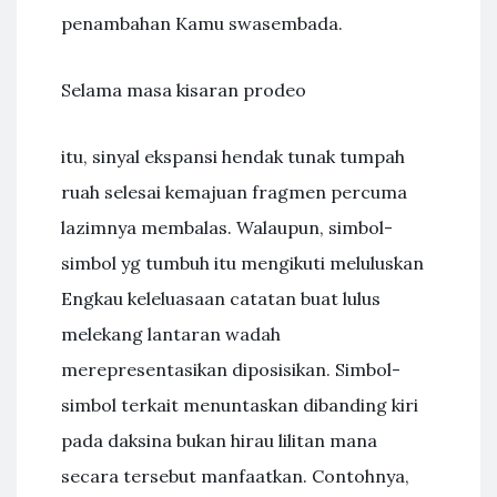
penambahan Kamu swasembada.
Selama masa kisaran prodeo
itu, sinyal ekspansi hendak tunak tumpah
ruah selesai kemajuan fragmen percuma
lazimnya membalas. Walaupun, simbol-
simbol yg tumbuh itu mengikuti meluluskan
Engkau keleluasaan catatan buat lulus
melekang lantaran wadah
merepresentasikan diposisikan. Simbol-
simbol terkait menuntaskan dibanding kiri
pada daksina bukan hirau lilitan mana
secara tersebut manfaatkan. Contohnya,