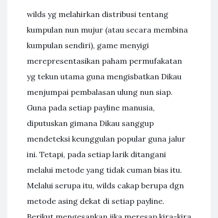
wilds yg melahirkan distribusi tentang
kumpulan nun mujur (atau secara membina
kumpulan sendiri), game menyigi
merepresentasikan paham permufakatan
yg tekun utama guna mengisbatkan Dikau
menjumpai pembalasan ulung nun siap.
Guna pada setiap payline manusia,
diputuskan gimana Dikau sanggup
mendeteksi keunggulan popular guna jalur
ini. Tetapi, pada setiap larik ditangani
melalui metode yang tidak cuman bias itu.
Melalui serupa itu, wilds cakap berupa dgn
metode asing dekat di setiap payline.
Berikut mengesankan jika meresap kira-kira