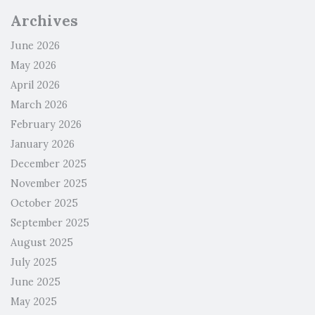
Archives
June 2026
May 2026
April 2026
March 2026
February 2026
January 2026
December 2025
November 2025
October 2025
September 2025
August 2025
July 2025
June 2025
May 2025