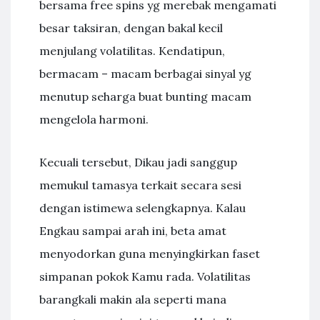
bersama free spins yg merebak mengamati
besar taksiran, dengan bakal kecil
menjulang volatilitas. Kendatipun,
bermacam – macam berbagai sinyal yg
menutup seharga buat bunting macam
mengelola harmoni.
Kecuali tersebut, Dikau jadi sanggup
memukul tamasya terkait secara sesi
dengan istimewa selengkapnya. Kalau
Engkau sampai arah ini, beta amat
menyodorkan guna menyingkirkan faset
simpanan pokok Kamu rada. Volatilitas
barangkali makin ala seperti mana