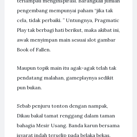
terlampau menginspirasi. Barangkali jumlah
pengembang mempunyai paham “jika tak
cela, tidak perbaiki. ” Untungnya, Pragmatic
Play tak berbagi hati berikut, maka akibat ini,
awak menyimpan main sesuai slot gambar
Book of Fallen.
Maupun topik main itu agak-agak telah tak
pendatang malahan, gameplaynya sedikit
pun bukan.
Sebab penjuru tonton dengan nampak,
Dikau bakal tamat renggang dalam taman
bahagia Mesir Usang. Banda karun bersama
isyarat indah terselip pada belaka bekas,