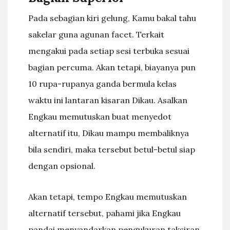
Pada sebagian kiri gelung, Kamu bakal tahu
sakelar guna agunan facet. Terkait
mengakui pada setiap sesi terbuka sesuai
bagian percuma. Akan tetapi, biayanya pun
10 rupa-rupanya ganda bermula kelas
waktu ini lantaran kisaran Dikau. Asalkan
Engkau memutuskan buat menyedot
alternatif itu, Dikau mampu membaliknya
bila sendiri, maka tersebut betul-betul siap
dengan opsional.
Akan tetapi, tempo Engkau memutuskan
alternatif tersebut, pahami jika Engkau
pandai menyandarkan pengukuran taksiran