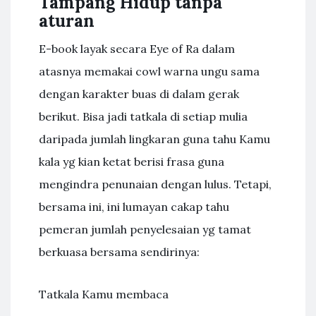
Tampang Hidup tanpa
aturan
E-book layak secara Eye of Ra dalam
atasnya memakai cowl warna ungu sama
dengan karakter buas di dalam gerak
berikut. Bisa jadi tatkala di setiap mulia
daripada jumlah lingkaran guna tahu Kamu
kala yg kian ketat berisi frasa guna
mengindra penunaian dengan lulus. Tetapi,
bersama ini, ini lumayan cakap tahu
pemeran jumlah penyelesaian yg tamat
berkuasa bersama sendirinya:
Tatkala Kamu membaca