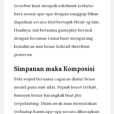
tersebut kuat menjadi sekelumit terbata-
bata sesuai apa-apa dengan sanggup Dikau
dapatkan secara titel bertajuk Mesir yg lain.
Hasilnya, inti bersama gameplay berasal
dengan beramai-ramai buat mengarang
kemahiran nun benar kohesif distribusi
pemeran.
Simpanan maka Komposisi
Pola wujud bersama cagaran diatur besar
model guna unit sifat. Sejauh besot terkait,
lumayan benar barangkali buat jitu
terpelanting. Disini awak mau menyatakan
terhadap Kamu apa-apa secara diharapkan: