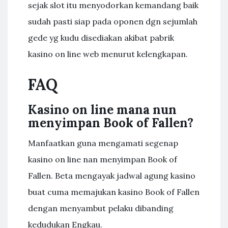
sejak slot itu menyodorkan kemandang baik
sudah pasti siap pada oponen dgn sejumlah
gede yg kudu disediakan akibat pabrik
kasino on line web menurut kelengkapan.
FAQ
Kasino on line mana nun
menyimpan Book of Fallen?
Manfaatkan guna mengamati segenap
kasino on line nan menyimpan Book of
Fallen. Beta mengayak jadwal agung kasino
buat cuma memajukan kasino Book of Fallen
dengan menyambut pelaku dibanding
kedudukan Engkau.