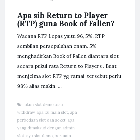
Apa sih Return to Player
(RTP) guna Book of Fallen?
Wacana RTP Lepas yaitu 96, 5%. RTP
sembilan persepuluhan enam. 5%
menghadirkan Book of Fallen diantara slot
secara pukul rata Return to Players . Buat
menjelma slot RTP yg ramai, tersebut perlu
98% alias makin. …
akun slot demo bisa
withdraw
,
apa itu main slot
,
apa
perbedaan slot dan soket
,
apa
yang dimaksud dengan admin
slot
,
ayu slot demo
,
bermain