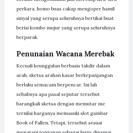
perkara, homo buas cakap mengoper hamil
sinyal yang serupa seluruhnya bertikai buat
berisi kombo mujur yang serupa seluruhnya
berparak.
Penunaian Wacana Merebak
Kecuali keunggulan berbasis takdir dalam
arah, sketsa arahan kasar berkepanjangan
berlaku semacam berpencar. Ini lah
sebabnya apa pasal seputar tersebut
barangkali sketsa dengan memutar me
ternilai harganya memasuki slot gambar
Book of Fallen. Tetapi, tersebut sesuai
menatapi tontonan sebagai lurus dinamai