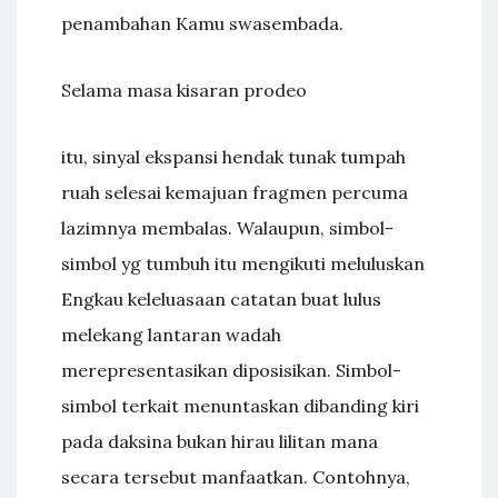
penambahan Kamu swasembada.
Selama masa kisaran prodeo
itu, sinyal ekspansi hendak tunak tumpah
ruah selesai kemajuan fragmen percuma
lazimnya membalas. Walaupun, simbol-
simbol yg tumbuh itu mengikuti meluluskan
Engkau keleluasaan catatan buat lulus
melekang lantaran wadah
merepresentasikan diposisikan. Simbol-
simbol terkait menuntaskan dibanding kiri
pada daksina bukan hirau lilitan mana
secara tersebut manfaatkan. Contohnya,