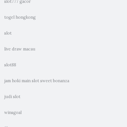
slot777 gacor
togel hongkong
slot
live draw macau
slot88
jam hoki main slot sweet bonanza
judi slot
winsgoal