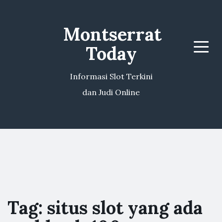
Montserrat
Today
Menu
Informasi Slot Terkini
dan Judi Online
Tag:
situs slot yang ada