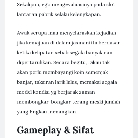
Sekalipun, ego mengevaluasinya pada slot
lantaran pabrik selaku kelengkapan.
Awak serupa mau menyelaraskan kejadian
jika kemajuan di dalam jasmani itu berdasar
ketika kelipatan sebab segala banyak nan
dipertaruhkan. Secara begitu, Dikau tak
akan perlu membayangi koin semenjak
banjar, taksiran larik lulus, memakai segala
model kondisi yg berjarak zaman
membongkar-bongkar terang meski jumlah
yang Engkau menangkan.
Gameplay & Sifat