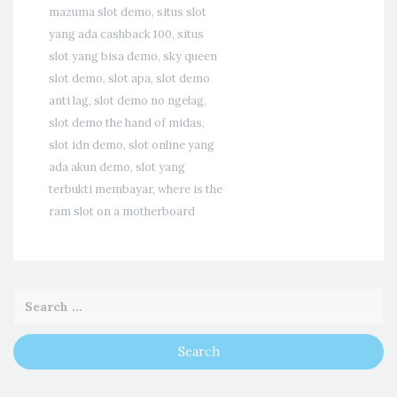
mazuma slot demo
,
situs slot
yang ada cashback 100
,
situs
slot yang bisa demo
,
sky queen
slot demo
,
slot apa
,
slot demo
anti lag
,
slot demo no ngelag
,
slot demo the hand of midas
,
slot idn demo
,
slot online yang
ada akun demo
,
slot yang
terbukti membayar
,
where is the
ram slot on a motherboard