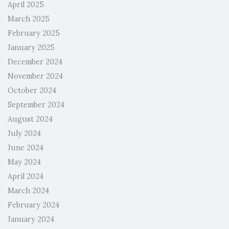
April 2025
March 2025
February 2025
January 2025
December 2024
November 2024
October 2024
September 2024
August 2024
July 2024
June 2024
May 2024
April 2024
March 2024
February 2024
January 2024