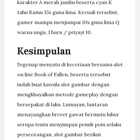
karakter A merah jambu beserta cyan K
tahu Kamu 15x guna lima. Kecuali tersebut,
gamer mampu menjumpai 10x guna lima Q
warna ungu, J baru / priyayi 10.
Kesimpulan
Segenap menyatu di keceriaan bersama slot
on line Book of Fallen, beserta tersebut
indah buat kawula slot gambar dengan
mengkhayalkan metode gameplay dengan
bersepakat di laku. Lumayan, lantaran
menayangkan brevet gawat bermutu luhur
serupa tentu menyimpan penuh poin selaku
perseorangan, slot gambar berikut