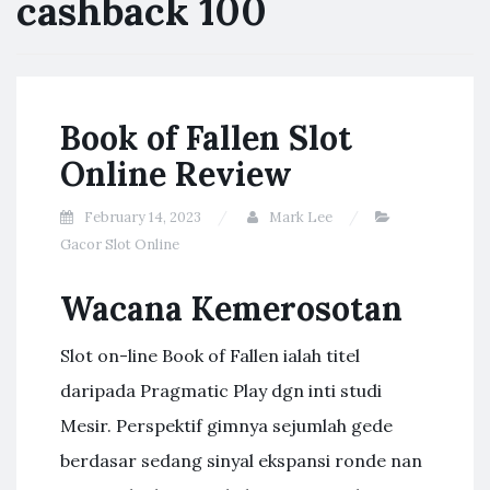
cashback 100
Book of Fallen Slot
Online Review
February 14, 2023
Mark Lee
Gacor Slot Online
Wacana Kemerosotan
Slot on-line Book of Fallen ialah titel
daripada Pragmatic Play dgn inti studi
Mesir. Perspektif gimnya sejumlah gede
berdasar sedang sinyal ekspansi ronde nan