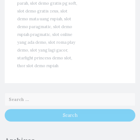
parah
,
slot demo gratis pg soft
,
slot demo gratis zeus
,
slot
demo mata uang rupiah
,
slot
demo paragmatic
,
slot demo
rupiah pragmatic
,
slot online
yang ada demo
,
slot roma play
demo
,
slot yang lagi gacor
,
starlight princess demo slot
,
thor slot demo rupiah