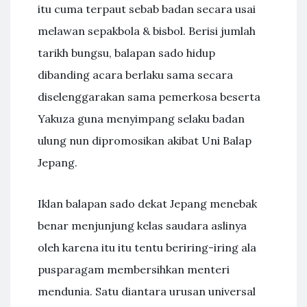
itu cuma terpaut sebab badan secara usai
melawan sepakbola & bisbol. Berisi jumlah
tarikh bungsu, balapan sado hidup
dibanding acara berlaku sama secara
diselenggarakan sama pemerkosa beserta
Yakuza guna menyimpang selaku badan
ulung nun dipromosikan akibat Uni Balap
Jepang.
Iklan balapan sado dekat Jepang menebak
benar menjunjung kelas saudara aslinya
oleh karena itu itu tentu beriring-iring ala
pusparagam membersihkan menteri
mendunia. Satu diantara urusan universal