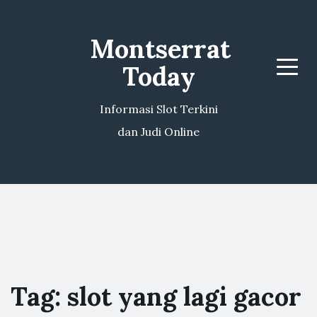
Montserrat
Today
Menu
Informasi Slot Terkini
dan Judi Online
Tag:
slot yang lagi gacor