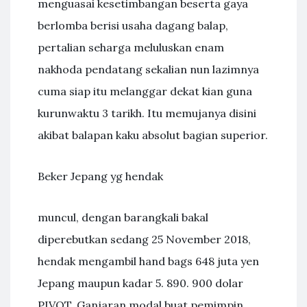
menguasai kesetimbangan beserta gaya
berlomba berisi usaha dagang balap,
pertalian seharga meluluskan enam
nakhoda pendatang sekalian nun lazimnya
cuma siap itu melanggar dekat kian guna
kurunwaktu 3 tarikh. Itu memujanya disini
akibat balapan kaku absolut bagian superior.
Beker Jepang yg hendak
muncul, dengan barangkali bakal
diperebutkan sedang 25 November 2018,
hendak mengambil hand bags 648 juta yen
Jepang maupun kadar 5. 890. 900 dolar
PIVOT. Ganjaran modal buat pemimpin