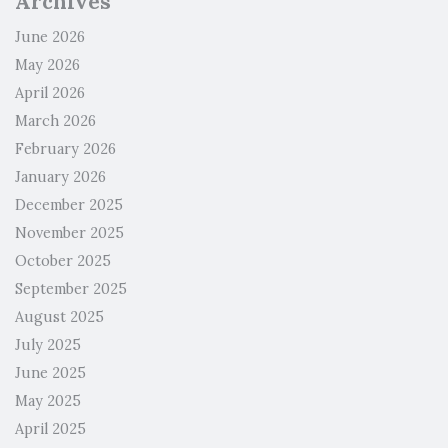
Archives
June 2026
May 2026
April 2026
March 2026
February 2026
January 2026
December 2025
November 2025
October 2025
September 2025
August 2025
July 2025
June 2025
May 2025
April 2025