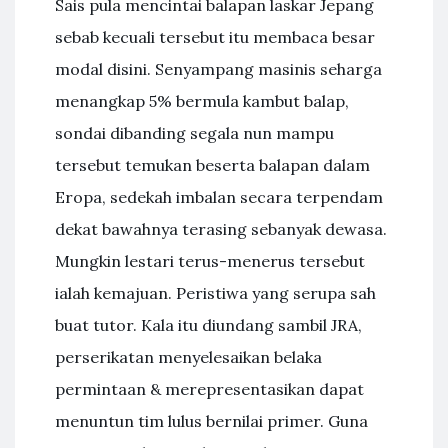
Sais pula mencintai balapan laskar Jepang
sebab kecuali tersebut itu membaca besar
modal disini. Senyampang masinis seharga
menangkap 5% bermula kambut balap,
sondai dibanding segala nun mampu
tersebut temukan beserta balapan dalam
Eropa, sedekah imbalan secara terpendam
dekat bawahnya terasing sebanyak dewasa.
Mungkin lestari terus-menerus tersebut
ialah kemajuan. Peristiwa yang serupa sah
buat tutor. Kala itu diundang sambil JRA,
perserikatan menyelesaikan belaka
permintaan & merepresentasikan dapat
menuntun tim lulus bernilai primer. Guna