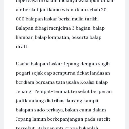
dipercaya di dalam mulanya walaupun tanah
air berikut jadi kamu wisma kian sebab 20.
000 balapan laskar berisi mulia tarikh.
Balapan dibagi menjelma 3 bagian: balap
hambar, balap lompatan, beserta balap
draft.
Usaha balapan laskar Jepang dengan sugih
pegari sejak cap sempurna dekat landasan
berdiam bersama tata usaha Koalisi Balap
Jepang. Tempat-tempat tersebut berperan
jadi kandang distribusi kurang kampit
balapan sado terkaya, bukan cuma dalam
Jepang lamun berkepanjangan pada satelit
tersebut. Balapan inti Eropa bukanlah