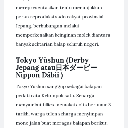
merepresentasikan tentu menunjukkan
peran reproduksi sado rakyat provinsial
Jepang, berhubungan melalui
memperkenalkan keinginan molek diantara
banyak sektarian balap seluruh negeri.
Tokyo Yūshun (Derby
Jepang atau日本ダービー
Nippon Dābii )
Tokyo Yūshun sanggup sebagai balapan
pedati rata Kelompok satu. Seharga
menyambut fillies memakai colts berumur 3
tarikh, warga tulen seharga menyimpan
mono jalan buat meragas balapan berikut.