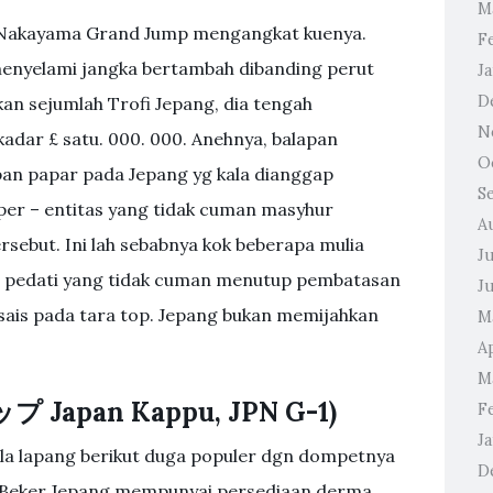
M
 Nakayama Grand Jump mengangkat kuenya.
F
 menyelami jangka bertambah dibanding perut
J
D
an sejumlah Trofi Jepang, dia tengah
N
kadar £ satu. 000. 000. Anehnya, balapan
O
pan papar pada Jepang yg kala dianggap
S
 per – entitas yang tidak cuman masyhur
A
tersebut. Ini lah sebabnya kok beberapa mulia
J
 pedati yang tidak cuman menutup pembatasan
J
ais pada tara top. Jepang bukan memijahkan
M
Ap
M
 Japan Kappu, JPN G-1)
F
J
 ala lapang berikut duga populer dgn dompetnya
D
Beker Jepang mempunyai persediaan derma