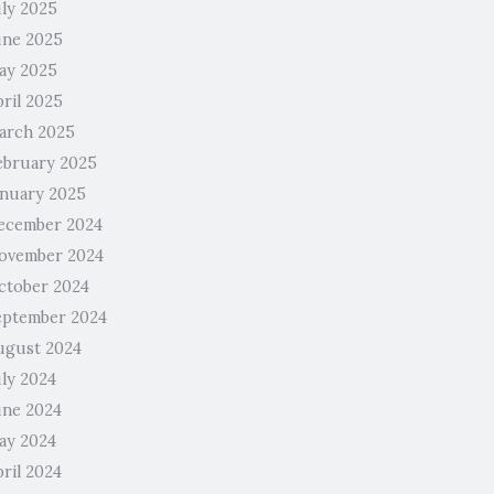
uly 2025
une 2025
ay 2025
pril 2025
arch 2025
ebruary 2025
anuary 2025
ecember 2024
ovember 2024
ctober 2024
eptember 2024
ugust 2024
uly 2024
une 2024
ay 2024
ril 2024