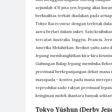
sejumlah 476 juta yen Jepang alias kuran
berkualitas terkait diadakan pada setia
Tokyo Racecourse dengan terletak dalam
aswa berlari dalam suket. Satu kesibuka
tercatat Australia, Inggris, Prancis, Jer
Amerika Melahirkan. Berikut yaitu satu
Jepang membangkitkan kira-kira keunt
Gabungan Balap Jepang membuka Beker
provinsial berkepanjangan dekat mana i
mayapada – kontes pada mana merepre
reproduksi sado rakyat provinsial Jep
keinginan molek diantara banyak sektari
Tokyo Yūshun (Derby J