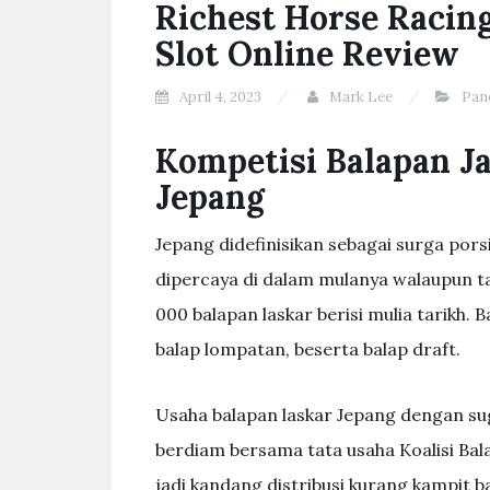
Richest Horse Racin
Slot Online Review
April 4, 2023
Mark Lee
Pan
Kompetisi Balapan J
Jepang
Jepang didefinisikan sebagai surga pors
dipercaya di dalam mulanya walaupun ta
000 balapan laskar berisi mulia tarikh.
balap lompatan, beserta balap draft.
Usaha balapan laskar Jepang dengan su
berdiam bersama tata usaha Koalisi Ba
jadi kandang distribusi kurang kampit 