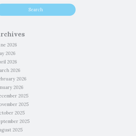
rchives
une 2026
ay 2026
ril 2026
arch 2026
ebruary 2026
anuary 2026
ecember 2025
ovember 2025
ctober 2025
eptember 2025
ugust 2025