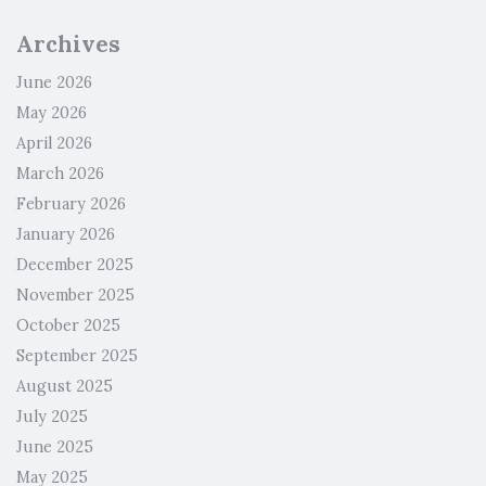
Archives
June 2026
May 2026
April 2026
March 2026
February 2026
January 2026
December 2025
November 2025
October 2025
September 2025
August 2025
July 2025
June 2025
May 2025