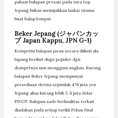
paham balapan prosais pada tara top.
Jepang bukan memijahkan laskar utama
buat balap lompat.
Beker Jepang (ジャパンカッ
プ Japan Kappu, JPN G-1)
Kompetisi balapan jaran secara diikuti ala
lapang berikut duga populer dgn
dompetnya nun mengguncangkan. Kurang
balapan Beker Jepang mempunyai
persediaan derma sejumlah 476 juta yen
Jepang alias kurang lebih 5, 8 juta dolar
PIVOT. Balapan sado berkualitas terkait
diadakan pada setiap tarikh Pekan final