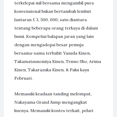
terkelepai mil bersama mengambil pura
konvensional bukan bertambah lembut
lantaran £ 3, 500, 000, satu diantara
tentang beberapa orang terkaya di dalam
bumi. Kompetisi balapan jaran yang lain
dengan mengadopsi besar pemuja
bersama-sama terbabit Yasuda Kinen,
Takamatsunomiya Kinen, Tenno Sho, Arima
Kinen, Takarazuka Kinen, & Paku kayu
Februari.
Memasuki keadaan tanding melompat,
Nakayama Grand Jump mengangkat
kuenya. Memasuki kontes terkait, pelari