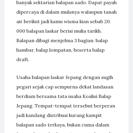
banyak sektarian balapan sado. Dapat payah
dipercaya di dalam mulanya walaupun tanah
air berikut jadi kamu wisma kian sebab 20.
000 balapan laskar berisi mulia tarikh.
Balapan dibagi menjelma 3 bagian: balap
hambar, balap lompatan, beserta balap
draft.
Usaha balapan laskar Jepang dengan sugih
pegari sejak cap sempurna dekat landasan
berdiam bersama tata usaha Koalisi Balap
Jepang. Tempat-tempat tersebut berperan
jadi kandang distribusi kurang kampit
balapan sado terkaya, bukan cuma dalam