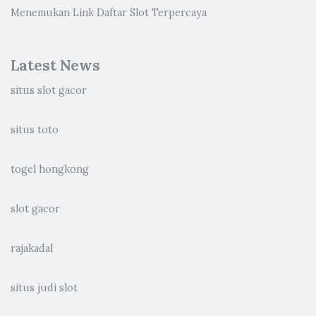
Menemukan Link Daftar Slot Terpercaya
Latest News
situs slot gacor
situs toto
togel hongkong
slot gacor
rajakadal
situs judi slot