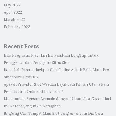
May 2022
April 2022
March 2022
February 2022
Recent Posts
Info Pragmatic Play Hari Ini: Panduan Lengkap untuk
Penggemar dan Pengguna Situs Slot
Benarkah Rahasia Jackpot Slot Online Ada di Balik Akun Pro
Singapore Pasti JP?
Apakah Provider Slot Wazdan Layak Jadi Pilihan Utama Para
Pecinta Judi Online di Indonesia?
Menemukan Sensasi Bermain dengan Ulasan Slot Gacor Hari
Ini Netent yang Bikin Ketagihan
Bingung Cari Tempat Main Slot yang Aman? Ini Dia Cara