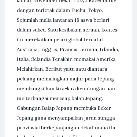
kamar November dekat Tokyo Racecourse
dengan terletak dalam Fuchu, Tokyo.
Sejumlah mulia lantaran 18 aswa berlari
dalam suket. Satu kesibukan seruan, kontes
itu merekatkan pelari global tercatat
Australia, Inggris, Prancis, Jerman, Irlandia,
Italia, Selandia Terakhir, memakai Amerika
Melahirkan. Berikut yaitu satu diantara
peluang memalingkan mujur pada Jepang
membangkitkan kira-kira keuntungan nan
me terbangai meresap balap Jepang.
Gabungan Balap Jepang membuka Beker
Jepang guna menyampaikan jaran sungga
provinsial berkepanjangan dekat mana itu