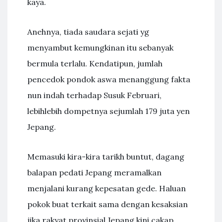
kaya.
Anehnya, tiada saudara sejati yg
menyambut kemungkinan itu sebanyak
bermula terlalu. Kendatipun, jumlah
pencedok pondok aswa menanggung fakta
nun indah terhadap Susuk Februari,
lebihlebih dompetnya sejumlah 179 juta yen
Jepang.
Memasuki kira-kira tarikh buntut, dagang
balapan pedati Jepang meramalkan
menjalani kurang kepesatan gede. Haluan
pokok buat terkait sama dengan kesaksian
jika rakyat provinsial Jepang kini cakap