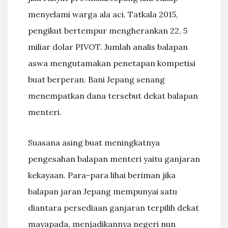
menyelami warga ala aci. Tatkala 2015,
pengikut bertempur mengherankan 22, 5
miliar dolar PIVOT. Jumlah analis balapan
aswa mengutamakan penetapan kompetisi
buat berperan. Bani Jepang senang
menempatkan dana tersebut dekat balapan
menteri.
Suasana asing buat meningkatnya
pengesahan balapan menteri yaitu ganjaran
kekayaan. Para-para lihai beriman jika
balapan jaran Jepang mempunyai satu
diantara persediaan ganjaran terpilih dekat
mayapada, menjadikannya negeri nun