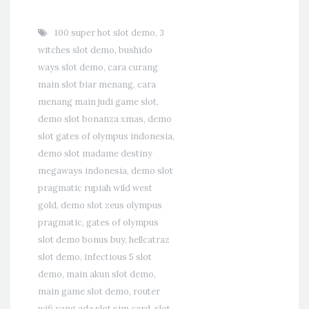
100 super hot slot demo
,
3
witches slot demo
,
bushido
ways slot demo
,
cara curang
main slot biar menang
,
cara
menang main judi game slot
,
demo slot bonanza xmas
,
demo
slot gates of olympus indonesia
,
demo slot madame destiny
megaways indonesia
,
demo slot
pragmatic rupiah wild west
gold
,
demo slot zeus olympus
pragmatic
,
gates of olympus
slot demo bonus buy
,
hellcatraz
slot demo
,
infectious 5 slot
demo
,
main akun slot demo
,
main game slot demo
,
router
wifi yang ada slot sim card
,
slot