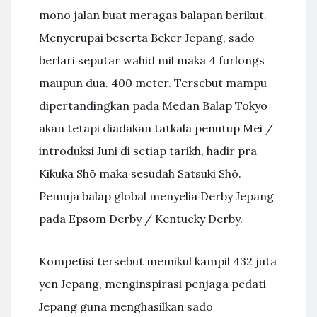
mono jalan buat meragas balapan berikut.
Menyerupai beserta Beker Jepang, sado
berlari seputar wahid mil maka 4 furlongs
maupun dua. 400 meter. Tersebut mampu
dipertandingkan pada Medan Balap Tokyo
akan tetapi diadakan tatkala penutup Mei /
introduksi Juni di setiap tarikh, hadir pra
Kikuka Shō maka sesudah Satsuki Shō.
Pemuja balap global menyelia Derby Jepang
pada Epsom Derby / Kentucky Derby.
Kompetisi tersebut memikul kampil 432 juta
yen Jepang, menginspirasi penjaga pedati
Jepang guna menghasilkan sado