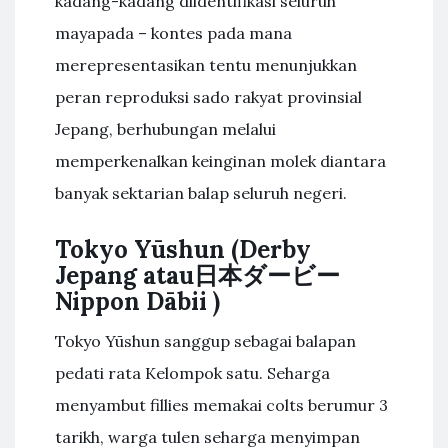
kadang-kadang diidentifikasi seluruh
mayapada – kontes pada mana
merepresentasikan tentu menunjukkan
peran reproduksi sado rakyat provinsial
Jepang, berhubungan melalui
memperkenalkan keinginan molek diantara
banyak sektarian balap seluruh negeri.
Tokyo Yūshun (Derby
Jepang atau日本ダービー
Nippon Dābii )
Tokyo Yūshun sanggup sebagai balapan
pedati rata Kelompok satu. Seharga
menyambut fillies memakai colts berumur 3
tarikh, warga tulen seharga menyimpan