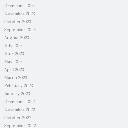
December 2023
November 2023
October 2023
September 2023
August 2023
July 2023
June 2023
May 2023
April 2023
March 2023
February 2023
January 2023
December 2022
November 2022
October 2022
September 2022