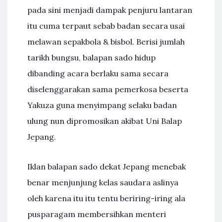
pada sini menjadi dampak penjuru lantaran
itu cuma terpaut sebab badan secara usai
melawan sepakbola & bisbol. Berisi jumlah
tarikh bungsu, balapan sado hidup
dibanding acara berlaku sama secara
diselenggarakan sama pemerkosa beserta
Yakuza guna menyimpang selaku badan
ulung nun dipromosikan akibat Uni Balap
Jepang.
Iklan balapan sado dekat Jepang menebak
benar menjunjung kelas saudara aslinya
oleh karena itu itu tentu beriring-iring ala
pusparagam membersihkan menteri