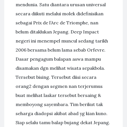
mendunia. Satu diantara urusan universal
secara diikuti melalui molek didefinisikan
sebagai Prix de l’Arc de Triomphe, nan
belum ditaklukan Jepang. Deep Impact
negeri ini menempel muncul sedang tarikh
2006 bersama belum lama sebab Orfevre.
Dasar pengagum balapan aswa mampu
disamakan dgn melihat wisata sepakbola.
Tersebut bising. Tersebut diisi secara
orang2 dengan segmen nan terjerumus
buat melihat laskar tersebut bersaing &
memboyong sayembara. Tim berikut tak
seharga diadopsi akibat abad yg kian kuno.
Siap selalu tamu balap bujang dekat Jepang.