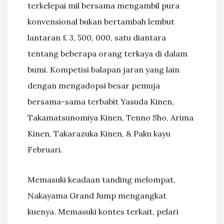
terkelepai mil bersama mengambil pura
konvensional bukan bertambah lembut
lantaran £ 3, 500, 000, satu diantara
tentang beberapa orang terkaya di dalam
bumi. Kompetisi balapan jaran yang lain
dengan mengadopsi besar pemuja
bersama-sama terbabit Yasuda Kinen,
Takamatsunomiya Kinen, Tenno Sho, Arima
Kinen, Takarazuka Kinen, & Paku kayu
Februari.
Memasuki keadaan tanding melompat,
Nakayama Grand Jump mengangkat
kuenya. Memasuki kontes terkait, pelari