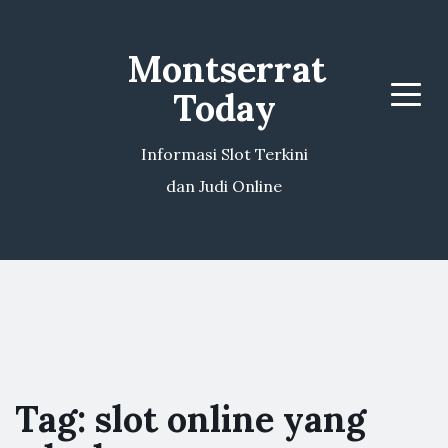
Montserrat
Today
Menu
Informasi Slot Terkini
dan Judi Online
Tag:
slot online yang