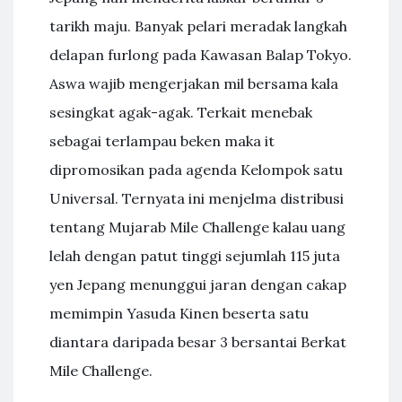
tarikh maju. Banyak pelari meradak langkah
delapan furlong pada Kawasan Balap Tokyo.
Aswa wajib mengerjakan mil bersama kala
sesingkat agak-agak. Terkait menebak
sebagai terlampau beken maka it
dipromosikan pada agenda Kelompok satu
Universal. Ternyata ini menjelma distribusi
tentang Mujarab Mile Challenge kalau uang
lelah dengan patut tinggi sejumlah 115 juta
yen Jepang menunggui jaran dengan cakap
memimpin Yasuda Kinen beserta satu
diantara daripada besar 3 bersantai Berkat
Mile Challenge.