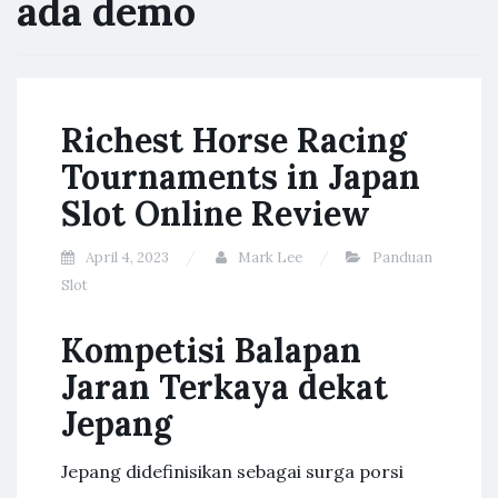
ada demo
Richest Horse Racing
Tournaments in Japan
Slot Online Review
April 4, 2023
Mark Lee
Panduan
Slot
Kompetisi Balapan
Jaran Terkaya dekat
Jepang
Jepang didefinisikan sebagai surga porsi