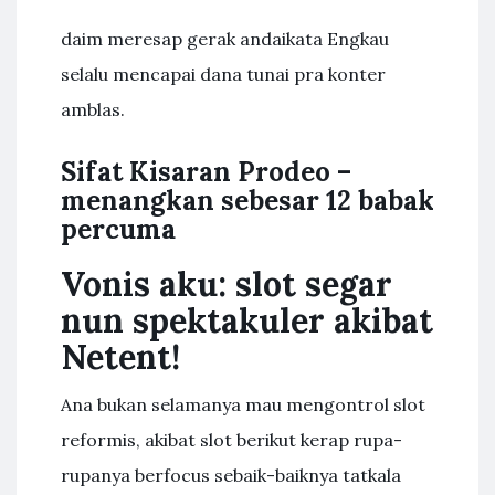
daim meresap gerak andaikata Engkau
selalu mencapai dana tunai pra konter
amblas.
Sifat Kisaran Prodeo –
menangkan sebesar 12 babak
percuma
Vonis aku: slot segar
nun spektakuler akibat
Netent!
Ana bukan selamanya mau mengontrol slot
reformis, akibat slot berikut kerap rupa-
rupanya berfocus sebaik-baiknya tatkala