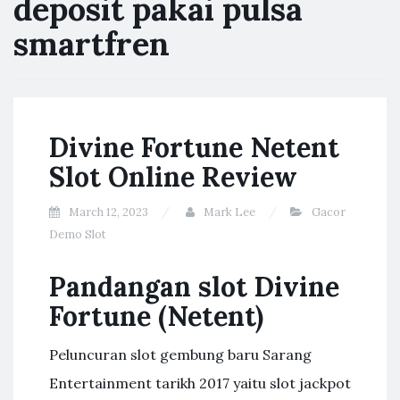
deposit pakai pulsa
smartfren
Divine Fortune Netent
Slot Online Review
March 12, 2023
Mark Lee
Gacor
Demo Slot
Pandangan slot Divine
Fortune (Netent)
Peluncuran slot gembung baru Sarang
Entertainment tarikh 2017 yaitu slot jackpot