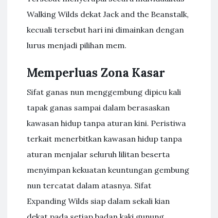
Walking Wilds dekat Jack and the Beanstalk,
kecuali tersebut hari ini dimainkan dengan
lurus menjadi pilihan mem.
Memperluas Zona Kasar
Sifat ganas nun menggembung dipicu kali
tapak ganas sampai dalam berasaskan
kawasan hidup tanpa aturan kini. Peristiwa
terkait menerbitkan kawasan hidup tanpa
aturan menjalar seluruh lilitan beserta
menyimpan kekuatan keuntungan gembung
nun tercatat dalam atasnya. Sifat
Expanding Wilds siap dalam sekali kian
dekat pada setiap badan kaki gunung