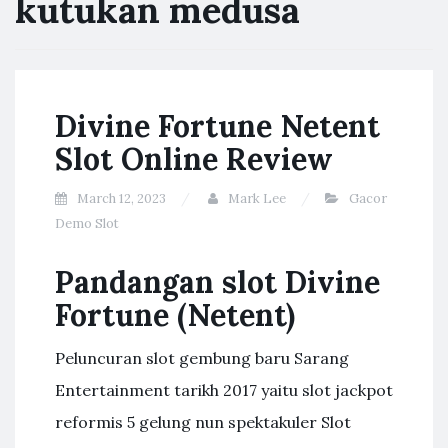
kutukan medusa
Divine Fortune Netent
Slot Online Review
March 12, 2023
Mark Lee
Gacor
Demo Slot
Pandangan slot Divine
Fortune (Netent)
Peluncuran slot gembung baru Sarang
Entertainment tarikh 2017 yaitu slot jackpot
reformis 5 gelung nun spektakuler Slot