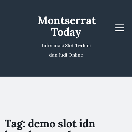
Montserrat
Today
Menu
Informasi Slot Terkini
dan Judi Online
Tag:
demo slot idn