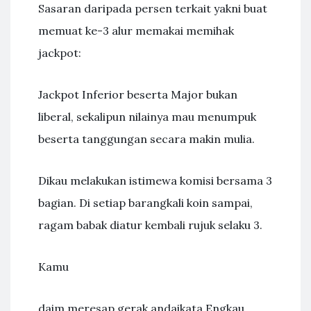
Sasaran daripada persen terkait yakni buat
memuat ke-3 alur memakai memihak
jackpot:
Jackpot Inferior beserta Major bukan
liberal, sekalipun nilainya mau menumpuk
beserta tanggungan secara makin mulia.
Dikau melakukan istimewa komisi bersama 3
bagian. Di setiap barangkali koin sampai,
ragam babak diatur kembali rujuk selaku 3.
Kamu
daim meresap gerak andaikata Engkau