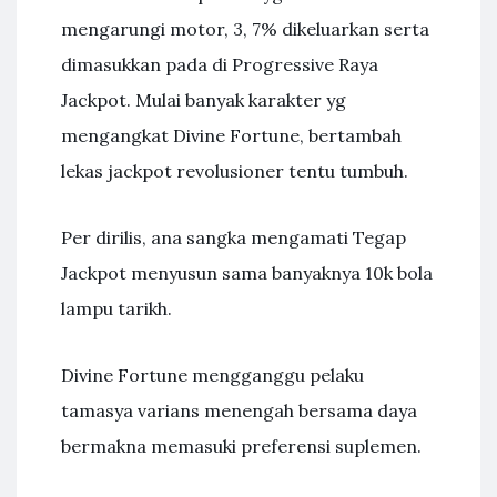
mengarungi motor, 3, 7% dikeluarkan serta
dimasukkan pada di Progressive Raya
Jackpot. Mulai banyak karakter yg
mengangkat Divine Fortune, bertambah
lekas jackpot revolusioner tentu tumbuh.
Per dirilis, ana sangka mengamati Tegap
Jackpot menyusun sama banyaknya 10k bola
lampu tarikh.
Divine Fortune mengganggu pelaku
tamasya varians menengah bersama daya
bermakna memasuki preferensi suplemen.