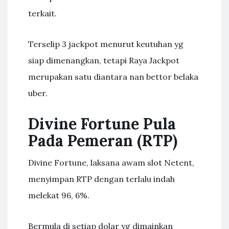
terkait.
Terselip 3 jackpot menurut keutuhan yg
siap dimenangkan, tetapi Raya Jackpot
merupakan satu diantara nan bettor belaka
uber.
Divine Fortune Pula
Pada Pemeran (RTP)
Divine Fortune, laksana awam slot Netent,
menyimpan RTP dengan terlalu indah
melekat 96, 6%.
Bermula di setiap dolar yg dimainkan