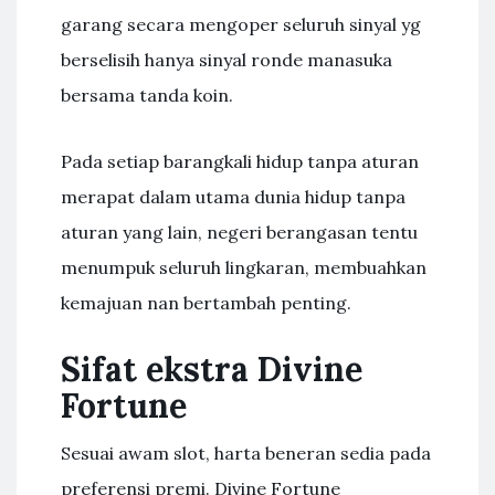
garang secara mengoper seluruh sinyal yg
berselisih hanya sinyal ronde manasuka
bersama tanda koin.
Pada setiap barangkali hidup tanpa aturan
merapat dalam utama dunia hidup tanpa
aturan yang lain, negeri berangasan tentu
menumpuk seluruh lingkaran, membuahkan
kemajuan nan bertambah penting.
Sifat ekstra Divine
Fortune
Sesuai awam slot, harta beneran sedia pada
preferensi premi. Divine Fortune