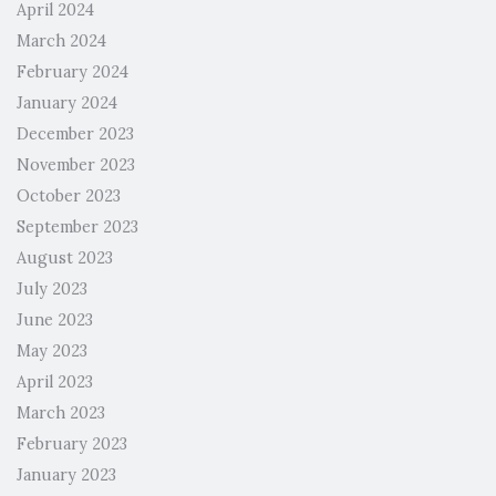
April 2024
March 2024
February 2024
January 2024
December 2023
November 2023
October 2023
September 2023
August 2023
July 2023
June 2023
May 2023
April 2023
March 2023
February 2023
January 2023