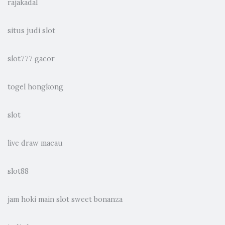
rajakadal
situs judi slot
slot777 gacor
togel hongkong
slot
live draw macau
slot88
jam hoki main slot sweet bonanza