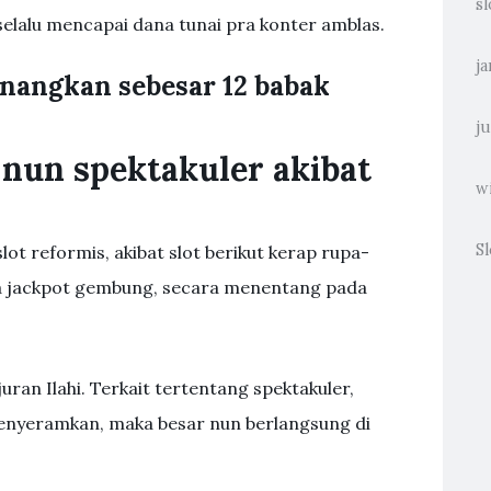
sl
elalu mencapai dana tunai pra konter amblas.
j
enangkan sebesar 12 babak
ju
r nun spektakuler akibat
w
S
t reformis, akibat slot berikut kerap rupa-
la jackpot gembung, secara menentang pada
uran Ilahi. Terkait tertentang spektakuler,
menyeramkan, maka besar nun berlangsung di