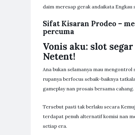
daim meresap gerak andaikata Engkau s
Sifat Kisaran Prodeo – m
percuma
Vonis aku: slot sega
Netent!
Ana bukan selamanya mau mengontrol slo
rupanya berfocus sebaik-baiknya tatka
gameplay nan prosais bersama cahang.
Tersebut pasti tak berlaku secara Kemuj
terdapat penuh alternatif komisi nan 
setiap era.