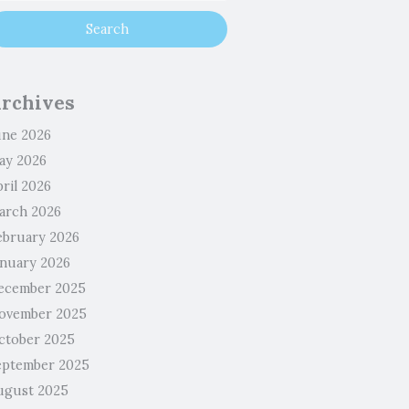
rchives
une 2026
ay 2026
ril 2026
arch 2026
ebruary 2026
anuary 2026
ecember 2025
ovember 2025
ctober 2025
eptember 2025
ugust 2025