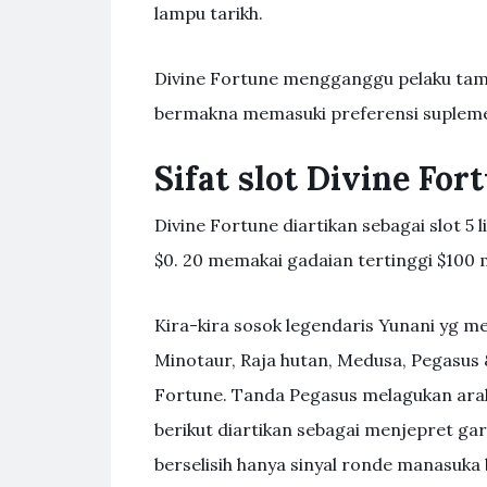
lampu tarikh.
Divine Fortune mengganggu pelaku ta
bermakna memasuki preferensi suplem
Sifat slot Divine For
Divine Fortune diartikan sebagai slot 5 l
$0. 20 memakai gadaian tertinggi $100
Kira-kira sosok legendaris Yunani yg m
Minotaur, Raja hutan, Medusa, Pegasus
Fortune. Tanda Pegasus melagukan arah so
berikut diartikan sebagai menjepret ga
berselisih hanya sinyal ronde manasuka