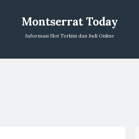
Montserrat Today
Informasi Slot Terkini dan Judi Online