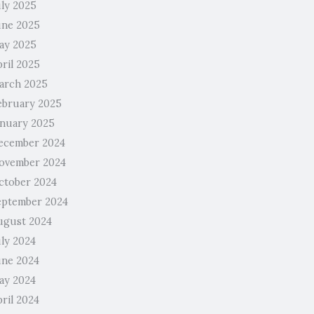
uly 2025
une 2025
ay 2025
pril 2025
arch 2025
ebruary 2025
anuary 2025
ecember 2024
ovember 2024
ctober 2024
eptember 2024
ugust 2024
uly 2024
une 2024
ay 2024
ril 2024